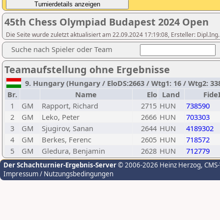
45th Chess Olympiad Budapest 2024 Open
Die Seite wurde zuletzt aktualisiert am 22.09.2024 17:19:08, Ersteller: Dipl.I
Suche nach Spieler oder Team
Teamaufstellung ohne Ergebnisse
9. Hungary (Hungary / EloDS:2663 / Wtg1: 16 / Wtg2: 338
Br.
Name
Elo
Land
Fide
1
GM
Rapport, Richard
2715
HUN
738590
2
GM
Leko, Peter
2666
HUN
703303
3
GM
Sjugirov, Sanan
2644
HUN
4189302
4
GM
Berkes, Ferenc
2605
HUN
718572
5
GM
Gledura, Benjamin
2628
HUN
712779
Der Schachturnier-Ergebnis-Server
© 2006-2026 Heinz Herzog
, CMS
Impressum / Nutzungsbedingungen