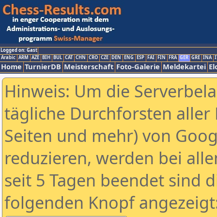
Logged on: Gast
Arabic
ARM
AZE
BIH
BUL
CAT
CHN
CRO
CZE
DEN
ENG
ESP
FAI
FIN
FRA
GER
GRE
INA
I
Home
TurnierDB
Meisterschaft
Foto-Galerie
Meldekartei
El
Hinweis: Um die Serverbel
tägliche Durchforsten aller 
Seiten und mehr) von Goog
reduzieren, werden bei alle
seit 5 Tagen beendet sind d
folgenden Knopf angezeigt