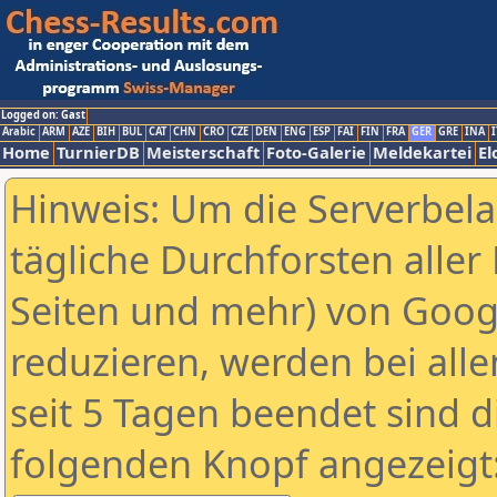
Logged on: Gast
Arabic
ARM
AZE
BIH
BUL
CAT
CHN
CRO
CZE
DEN
ENG
ESP
FAI
FIN
FRA
GER
GRE
INA
I
Home
TurnierDB
Meisterschaft
Foto-Galerie
Meldekartei
El
Hinweis: Um die Serverbel
tägliche Durchforsten aller 
Seiten und mehr) von Goog
reduzieren, werden bei alle
seit 5 Tagen beendet sind d
folgenden Knopf angezeigt