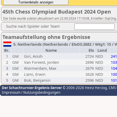
45th Chess Olympiad Budapest 2024 Open
Die Seite wurde zuletzt aktualisiert am 22.09.2024 17:19:08, Ersteller: Dipl.I
Suche nach Spieler oder Team
Teamaufstellung ohne Ergebnisse
5. Netherlands (Netherlands / EloDS:2682 / Wtg1: 15 / W
Br.
Name
Elo
Land
1
GM
Giri, Anish
2724
NED
241
2
GM
Van Foreest, Jorden
2696
NED
103
3
GM
Warmerdam, Max
2679
NED
104
4
GM
L'ami, Erwin
2628
NED
100
5
GM
Bok, Benjamin
2596
NED
101
Der Schachturnier-Ergebnis-Server
© 2006-2026 Heinz Herzog
, CMS
Impressum / Nutzungsbedingungen