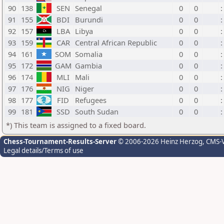
90
138
SEN
Senegal
0
0
:
91
155
BDI
Burundi
0
0
:
92
157
LBA
Libya
0
0
:
93
159
CAR
Central African Republic
0
0
:
94
161
SOM
Somalia
0
0
:
95
172
GAM
Gambia
0
0
:
96
174
MLI
Mali
0
0
:
97
176
NIG
Niger
0
0
:
98
177
FID
Refugees
0
0
:
99
181
SSD
South Sudan
0
0
:
*) This team is assigned to a fixed board.
Chess-Tournament-Results-Server
© 2006-2026 Heinz Herzog
, CMS-
Legal details/Terms of use