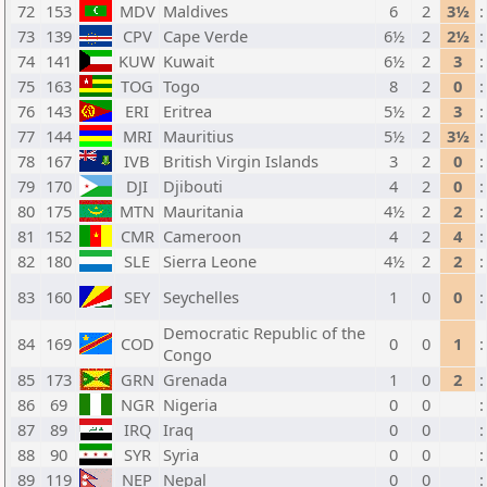
72
153
MDV
Maldives
6
2
3½
:
73
139
CPV
Cape Verde
6½
2
2½
:
74
141
KUW
Kuwait
6½
2
3
:
75
163
TOG
Togo
8
2
0
:
76
143
ERI
Eritrea
5½
2
3
:
77
144
MRI
Mauritius
5½
2
3½
:
78
167
IVB
British Virgin Islands
3
2
0
:
79
170
DJI
Djibouti
4
2
0
:
80
175
MTN
Mauritania
4½
2
2
:
81
152
CMR
Cameroon
4
2
4
:
82
180
SLE
Sierra Leone
4½
2
2
:
83
160
SEY
Seychelles
1
0
0
:
Democratic Republic of the
84
169
COD
0
0
1
:
Congo
85
173
GRN
Grenada
1
0
2
:
86
69
NGR
Nigeria
0
0
:
87
89
IRQ
Iraq
0
0
:
88
90
SYR
Syria
0
0
:
89
119
NEP
Nepal
0
0
: