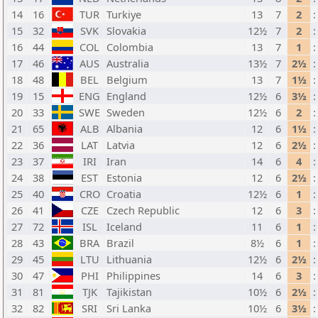
14
16
TUR
Turkiye
13
7
2
:
15
32
SVK
Slovakia
12½
7
2
:
16
44
COL
Colombia
13
7
1
:
17
46
AUS
Australia
13½
7
2½
:
18
48
BEL
Belgium
13
7
1½
:
19
15
ENG
England
12½
6
3½
:
20
33
SWE
Sweden
12½
6
2
:
21
65
ALB
Albania
12
6
1½
:
22
36
LAT
Latvia
12
6
2½
:
23
37
IRI
Iran
14
6
4
:
24
38
EST
Estonia
12
6
2½
:
25
40
CRO
Croatia
12½
6
1
:
26
41
CZE
Czech Republic
12
6
3
:
27
72
ISL
Iceland
11
6
1
:
28
43
BRA
Brazil
8½
6
1
:
29
45
LTU
Lithuania
12½
6
2½
:
30
47
PHI
Philippines
14
6
3
:
31
81
TJK
Tajikistan
10½
6
2½
:
32
82
SRI
Sri Lanka
10½
6
3½
: