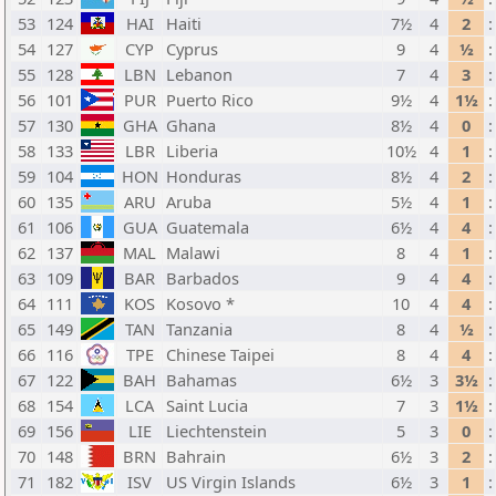
53
124
HAI
Haiti
7½
4
2
:
54
127
CYP
Cyprus
9
4
½
:
55
128
LBN
Lebanon
7
4
3
:
56
101
PUR
Puerto Rico
9½
4
1½
:
57
130
GHA
Ghana
8½
4
0
:
58
133
LBR
Liberia
10½
4
1
:
59
104
HON
Honduras
8½
4
2
:
60
135
ARU
Aruba
5½
4
1
:
61
106
GUA
Guatemala
6½
4
4
:
62
137
MAL
Malawi
8
4
1
:
63
109
BAR
Barbados
9
4
4
:
64
111
KOS
Kosovo *
10
4
4
:
65
149
TAN
Tanzania
8
4
½
:
66
116
TPE
Chinese Taipei
8
4
4
:
67
122
BAH
Bahamas
6½
3
3½
:
68
154
LCA
Saint Lucia
7
3
1½
:
69
156
LIE
Liechtenstein
5
3
0
:
70
148
BRN
Bahrain
6½
3
2
:
71
182
ISV
US Virgin Islands
6½
3
1
: