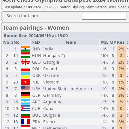
Last update 22.09.2024 17:19:06, Creator: Dipl.Ing.Heinz Herzog,Last Upload:
Search for team
Team pairings - Women
Round 6 on 2024/09/16 at 15:00
No.
SNo
FED
Team
Pts.
MP
Res.
:
1
1
IND
India
16
10
2½
:
2
14
HUN
Hungary *)
16½
8
2
:
3
2
GEO
Georgia
14½
9
2½
:
4
3
POL
Poland
16
9
2½
:
5
5
UKR
Ukraine
13
8
3
:
6
20
VIE
Vietnam
15½
8
1½
:
7
7
USA
United States of America
16
8
2½
:
8
8
GER
Germany
14½
8
3½
:
9
26
ARG
Argentina
15
8
½
:
10
29
CUB
Cuba
14½
8
0
:
11
12
BUL
Bulgaria
14½
8
2
:
12
13
FRA
France
14
8
3½
:
13
17
NED
Netherlands
13
8
2
: