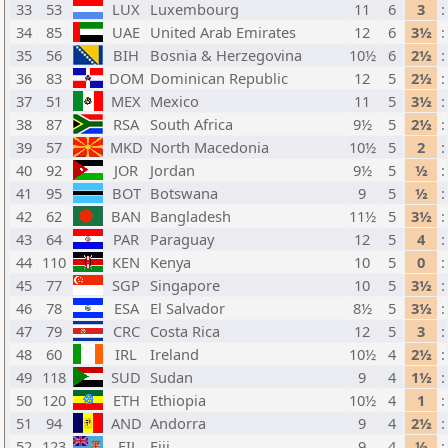
33
53
LUX
Luxembourg
11
6
3
:
34
85
UAE
United Arab Emirates
12
6
3½
:
35
56
BIH
Bosnia & Herzegovina
10½
6
2½
:
36
83
DOM
Dominican Republic
12
5
2½
:
37
51
MEX
Mexico
11
5
3½
:
38
87
RSA
South Africa
9½
5
2½
:
39
57
MKD
North Macedonia
10½
5
2
:
40
92
JOR
Jordan
9½
5
½
:
41
95
BOT
Botswana
9
5
½
:
42
62
BAN
Bangladesh
11½
5
3½
:
43
64
PAR
Paraguay
12
5
4
:
44
110
KEN
Kenya
10
5
0
:
45
77
SGP
Singapore
10
5
3½
:
46
78
ESA
El Salvador
8½
5
3½
:
47
79
CRC
Costa Rica
12
5
3
:
48
60
IRL
Ireland
10½
4
2½
:
49
118
SUD
Sudan
9
4
1½
:
50
120
ETH
Ethiopia
10½
4
1
:
51
94
AND
Andorra
9
4
2½
:
52
123
FIJ
Fiji
9
4
½
: