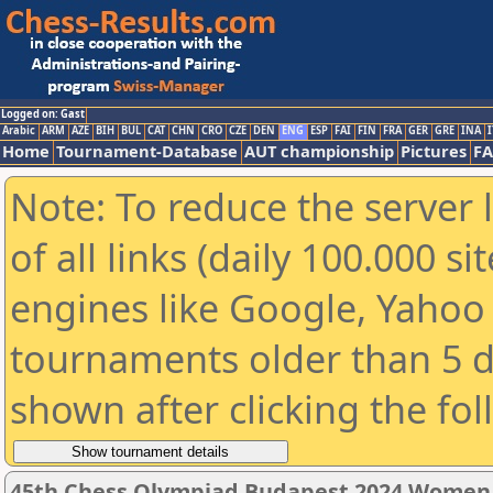
Logged on: Gast
Arabic
ARM
AZE
BIH
BUL
CAT
CHN
CRO
CZE
DEN
ENG
ESP
FAI
FIN
FRA
GER
GRE
INA
I
Home
Tournament-Database
AUT championship
Pictures
F
Note: To reduce the server 
of all links (daily 100.000 s
engines like Google, Yahoo a
tournaments older than 5 d
shown after clicking the fo
45th Chess Olympiad Budapest 2024 Women