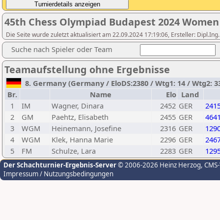
45th Chess Olympiad Budapest 2024 Women
Die Seite wurde zuletzt aktualisiert am 22.09.2024 17:19:06, Ersteller: Dipl.I
Suche nach Spieler oder Team
Teamaufstellung ohne Ergebnisse
8. Germany (Germany / EloDS:2380 / Wtg1: 14 / Wtg2: 33
Br.
Name
Elo
Land
1
IM
Wagner, Dinara
2452
GER
241
2
GM
Paehtz, Elisabeth
2455
GER
464
3
WGM
Heinemann, Josefine
2316
GER
129
4
WGM
Klek, Hanna Marie
2296
GER
246
5
FM
Schulze, Lara
2283
GER
129
Der Schachturnier-Ergebnis-Server
© 2006-2026 Heinz Herzog
, CMS
Impressum / Nutzungsbedingungen