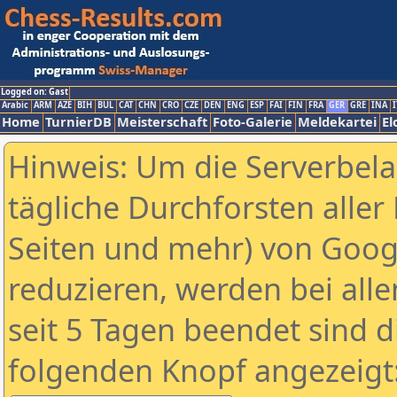
Logged on: Gast
Arabic
ARM
AZE
BIH
BUL
CAT
CHN
CRO
CZE
DEN
ENG
ESP
FAI
FIN
FRA
GER
GRE
INA
I
Home
TurnierDB
Meisterschaft
Foto-Galerie
Meldekartei
El
Hinweis: Um die Serverbel
tägliche Durchforsten aller 
Seiten und mehr) von Goog
reduzieren, werden bei alle
seit 5 Tagen beendet sind d
folgenden Knopf angezeigt