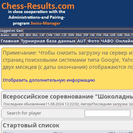
Logged on: Gast
Arabic
ARM
AZE
BIH
BUL
CAT
CHN
CRO
CZE
DEN
ENG
ESP
FAI
FIN
FRA
GER
GRE
INA
I
Главная
Турнирная база данных
AUT
Фото
ЧАВО
Онлайн
Примечание: Чтобы снизить загрузку на сервер и
страниц поисковыми системами типа Google, Yaho
двух месяцев (с даты окончания) отображаются по
Отобразить дополнительную информацию
Всероссийское соревнование "Шоколадный
Последнее обновление11.08.2024 12:22:02, Автор/Последняя загрузка:
Search for player
Стартовый список