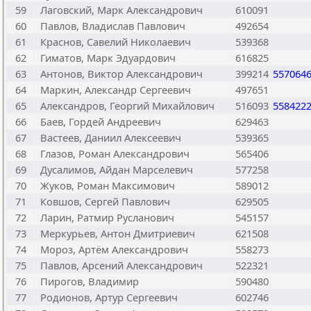
59
Лаговский, Марк Александрович
610091
60
Павлов, Владислав Павлович
492654
61
Краснов, Савелий Николаевич
539368
62
Гиматов, Марк Эдуардович
616825
63
Антонов, Виктор Александрович
399214
557064
64
Маркин, Александр Сергеевич
497651
65
Александров, Георгий Михайлович
516093
558422
66
Баев, Гордей Андреевич
629463
67
Вастеев, Даниил Алексеевич
539365
68
Глазов, Роман Александрович
565406
69
Дусалимов, Айдан Марселевич
577258
70
Жуков, Роман Максимович
589012
71
Ковшов, Сергей Павлович
629505
72
Ларин, Ратмир Русланович
545157
73
Меркурьев, Антон Дмитриевич
621508
74
Мороз, Артём Александрович
558273
75
Павлов, Арсений Александрович
522321
76
Пирогов, Владимир
590480
77
Родионов, Артур Сергеевич
602746