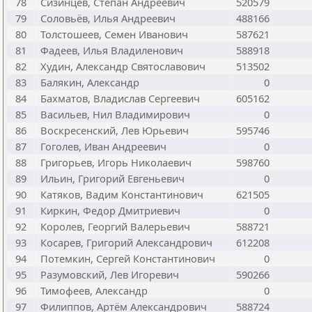
78
Сизинцев, Степан Андреевич
520579
79
Соловьёв, Илья Андреевич
488166
80
Толстошеев, Семен Иванович
587621
81
Фадеев, Илья Владиленович
588918
82
Худин, Александр Святославович
513502
83
Балякин, Александр
0
84
Бахматов, Владислав Сергеевич
605162
85
Васильев, Нил Владимирович
0
86
Воскресенский, Лев Юрьевич
595746
87
Гоголев, Иван Андреевич
0
88
Григорьев, Игорь Николаевич
598760
89
Ильин, Григорий Евгеньевич
0
90
Катяков, Вадим Константинович
621505
91
Киркин, Федор Дмитриевич
0
92
Королев, Георгий Валерьевич
588721
93
Косарев, Григорий Александрович
612208
94
Потемкин, Сергей Константинович
0
95
Разумовский, Лев Игоревич
590266
96
Тимофеев, Александр
0
97
Филиппов, Артём Александрович
588724