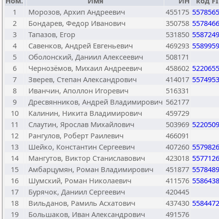
Ном.
Имя
ИН
код F
1
Морозов, Архип Андреевич
455175
557856
2
Бондарев, Федор Иванович
350758
557846
3
Тапазов, Егор
531850
558724
4
Савенков, Андрей Евгеньевич
469293
558995
5
Оболонский, Даниил Алексеевич
508171
6
Чернозёмов, Михаил Андреевич
458602
522065
7
Зверев, Степан Александрович
414017
557495
8
Иванчин, Аполлон Игоревич
516331
9
Дресвянников, Андрей Владимирович
562177
10
Калинин, Никита Владимирович
459729
11
Слаутин, Ярослав Михайлович
503969
522050
12
Рангулов, Роберт Раилевич
466091
13
Шейко, Константин Сергеевич
407260
557982
14
Мангутов, Виктор Станиславович
423018
557712
15
Амбарцумян, Роман Владимирович
451877
557848
16
Шумский, Роман Николаевич
411576
558643
17
Бурячок, Даниил Сергеевич
420445
18
Вильданов, Рамиль Асхатович
437430
558447
19
Большаков, Иван Александрович
491576