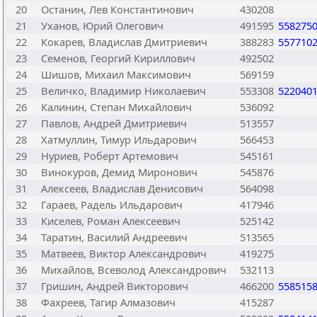
20
Останин, Лев Константинович
430208
21
Уханов, Юрий Олегович
491595
558275
22
Кокарев, Владислав Дмитриевич
388283
557710
23
Семенов, Георгий Кириллович
492502
24
Шишов, Михаил Максимович
569159
25
Величко, Владимир Николаевич
553308
522040
26
Калинин, Степан Михайлович
536092
27
Павлов, Андрей Дмитриевич
513557
28
Хатмуллин, Тимур Ильдарович
566453
29
Нуриев, Роберт Артемович
545161
30
Винокуров, Демид Миронович
545876
31
Алексеев, Владислав Денисович
564098
32
Гараев, Радель Ильдарович
417946
33
Киселев, Роман Алексеевич
525142
34
Таратин, Василий Андреевич
513565
35
Матвеев, Виктор Александрович
419275
36
Михайлов, Всеволод Александрович
532113
37
Гришин, Андрей Викторович
466200
558515
38
Фахреев, Тагир Алмазович
415287