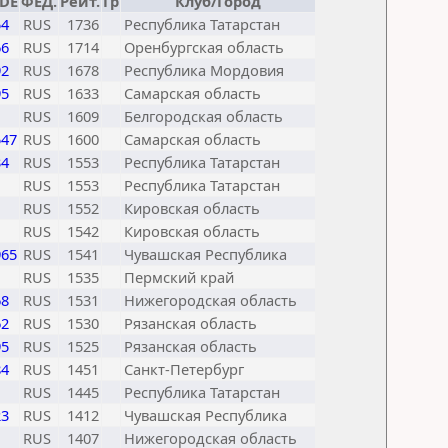
IDE
ФЕД.
Рейт.
Гр
Клуб/Город
54
RUS
1736
Республика Татарстан
66
RUS
1714
Оренбургская область
92
RUS
1678
Республика Мордовия
95
RUS
1633
Самарская область
RUS
1609
Белгородская область
547
RUS
1600
Самарская область
34
RUS
1553
Республика Татарстан
RUS
1553
Республика Татарстан
RUS
1552
Кировская область
RUS
1542
Кировская область
965
RUS
1541
Чувашская Республика
RUS
1535
Пермский край
68
RUS
1531
Нижегородская область
62
RUS
1530
Рязанская область
95
RUS
1525
Рязанская область
84
RUS
1451
Санкт-Петербург
RUS
1445
Республика Татарстан
23
RUS
1412
Чувашская Республика
RUS
1407
Нижегородская область