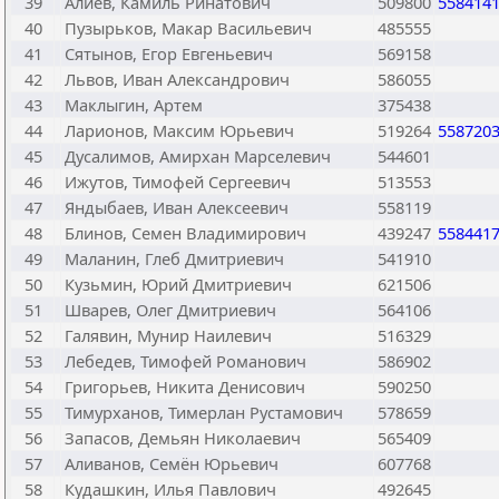
39
Алиев, Камиль Ринатович
509800
558414
40
Пузырьков, Макар Васильевич
485555
41
Сятынов, Егор Евгеньевич
569158
42
Львов, Иван Александрович
586055
43
Маклыгин, Артем
375438
44
Ларионов, Максим Юрьевич
519264
558720
45
Дусалимов, Амирхан Марселевич
544601
46
Ижутов, Тимофей Сергеевич
513553
47
Яндыбаев, Иван Алексеевич
558119
48
Блинов, Семен Владимирович
439247
558441
49
Маланин, Глеб Дмитриевич
541910
50
Кузьмин, Юрий Дмитриевич
621506
51
Шварев, Олег Дмитриевич
564106
52
Галявин, Мунир Наилевич
516329
53
Лебедев, Тимофей Романович
586902
54
Григорьев, Никита Денисович
590250
55
Тимурханов, Тимерлан Рустамович
578659
56
Запасов, Демьян Николаевич
565409
57
Аливанов, Семён Юрьевич
607768
58
Кудашкин, Илья Павлович
492645