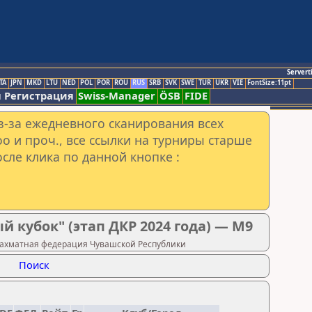
Servert
TA
JPN
MKD
LTU
NED
POL
POR
ROU
RUS
SRB
SVK
SWE
TUR
UKR
VIE
FontSize:11pt
 Регистрация
Swiss-Manager
ÖSB
FIDE
з-за ежедневного сканирования всех
o и проч., все ссылки на турниры старше
сле клика по данной кнопке :
 кубок" (этап ДКР 2024 года) — М9
 Шахматная федерация Чувашской Республики
Поиск