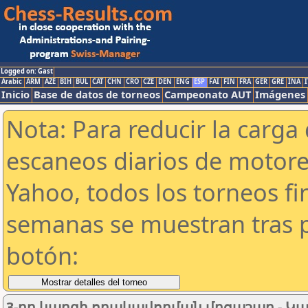
Logged on: Gast
Arabic
ARM
AZE
BIH
BUL
CAT
CHN
CRO
CZE
DEN
ENG
ESP
FAI
FIN
FRA
GER
GRE
INA
I
Inicio
Base de datos de torneos
Campeonato AUT
Imágenes
Nota: Para reducir la carga 
escaneos diarios de motor
Yahoo, todos los torneos f
semanas se muestran tras p
botón:
3-րդ կարգի որակավորման մրցաշար - Կ