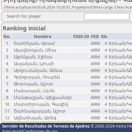
Última actualización26.06.2024 10:26:55, Propietario/Última carga: Chess A
Search for player
Ranking inicial
No.
Nombre
FIDE-ID
FED
Elo
1
Շահինյան, Արամ
ARM
4
Երևան/Կ
2
Ալավերդյան, Միա
ARM
4
Երևան/Կ
3
Այբեկյան, Էլինա
ARM
4
Երևան/Ա
4
Ասլանյան, Լյուսի
ARM
4
Երևան/Կ
5
Արզումանյան, Աննա
ARM
4
Երևան/Ա
6
Գրիգորյան, Ռուբեն
ARM
0
Երևան/Կ
7
Թորոսյան, Աշոտ
ARM
4
Երևան/Ա
8
Մանասյան, Լևոն
ARM
4
Երևան/Կ
9
Մանթաշյան, Ալեքսանդր
ARM
4
Երևան/Կ
10
Մարտիրոսյան, Գագիկ
ARM
4
Երևան/Կ
11
Շահնազարյան, Աշոտ
ARM
4
Երևան/Կ
12
Ավետիսյան, Արեգ
ARM
4
Երևան/Կ
Servidor de Resultados de Torneos de Ajedrez
© 2006-2026 Heinz H
Aviso legal/Condiciones de uso