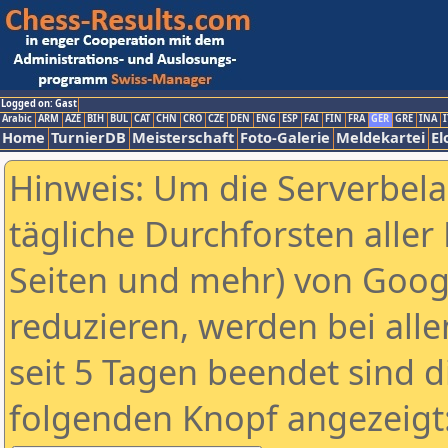
Logged on: Gast
Arabic
ARM
AZE
BIH
BUL
CAT
CHN
CRO
CZE
DEN
ENG
ESP
FAI
FIN
FRA
GER
GRE
INA
I
Home
TurnierDB
Meisterschaft
Foto-Galerie
Meldekartei
El
Hinweis: Um die Serverbel
tägliche Durchforsten aller 
Seiten und mehr) von Goog
reduzieren, werden bei alle
seit 5 Tagen beendet sind d
folgenden Knopf angezeigt