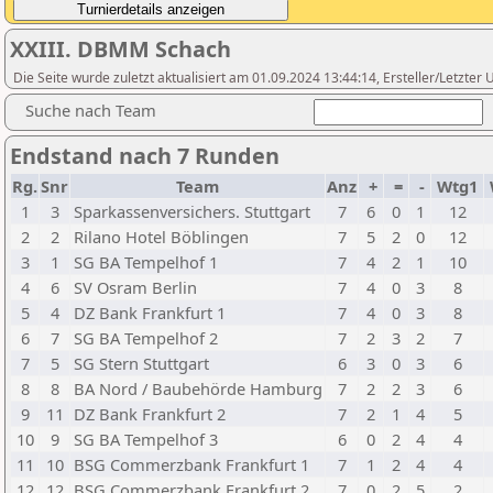
XXIII. DBMM Schach
Die Seite wurde zuletzt aktualisiert am 01.09.2024 13:44:14, Ersteller/Letzte
Suche nach Team
Endstand nach 7 Runden
Rg.
Snr
Team
Anz
+
=
-
Wtg1
1
3
Sparkassenversichers. Stuttgart
7
6
0
1
12
2
2
Rilano Hotel Böblingen
7
5
2
0
12
3
1
SG BA Tempelhof 1
7
4
2
1
10
4
6
SV Osram Berlin
7
4
0
3
8
5
4
DZ Bank Frankfurt 1
7
4
0
3
8
6
7
SG BA Tempelhof 2
7
2
3
2
7
7
5
SG Stern Stuttgart
6
3
0
3
6
8
8
BA Nord / Baubehörde Hamburg
7
2
2
3
6
9
11
DZ Bank Frankfurt 2
7
2
1
4
5
10
9
SG BA Tempelhof 3
6
0
2
4
4
11
10
BSG Commerzbank Frankfurt 1
7
1
2
4
4
12
12
BSG Commerzbank Frankfurt 2
7
0
2
5
2