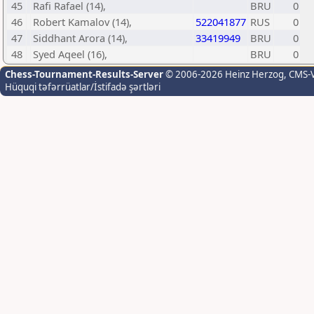
45
Rafi Rafael (14),
BRU
0
46
Robert Kamalov (14),
522041877
RUS
0
47
Siddhant Arora (14),
33419949
BRU
0
48
Syed Aqeel (16),
BRU
0
Chess-Tournament-Results-Server
© 2006-2026 Heinz Herzog
, CMS-
Hüquqi təfərrüatlar/İstifadə şərtləri