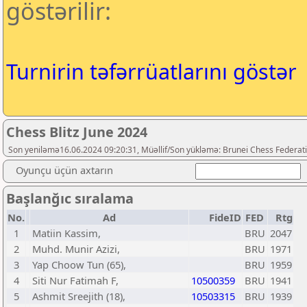
göstərilir:
Turnirin təfərrüatlarını göstər
Chess Blitz June 2024
Son yeniləmə16.06.2024 09:20:31, Müəllif/Son yükləmə: Brunei Chess Federat
Oyunçu üçün axtarın
Başlanğıc sıralama
No.
Ad
FideID
FED
Rtg
1
Matiin Kassim,
BRU
2047
2
Muhd. Munir Azizi,
BRU
1971
3
Yap Choow Tun (65),
BRU
1959
4
Siti Nur Fatimah F,
10500359
BRU
1941
5
Ashmit Sreejith (18),
10503315
BRU
1939