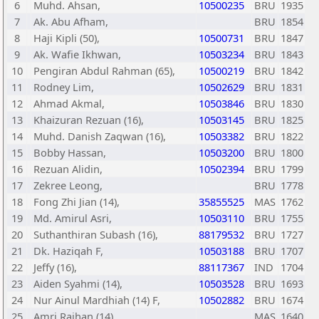
6
Muhd. Ahsan,
10500235
BRU
1935
7
Ak. Abu Afham,
BRU
1854
8
Haji Kipli (50),
10500731
BRU
1847
9
Ak. Wafie Ikhwan,
10503234
BRU
1843
10
Pengiran Abdul Rahman (65),
10500219
BRU
1842
11
Rodney Lim,
10502629
BRU
1831
12
Ahmad Akmal,
10503846
BRU
1830
13
Khaizuran Rezuan (16),
10503145
BRU
1825
14
Muhd. Danish Zaqwan (16),
10503382
BRU
1822
15
Bobby Hassan,
10503200
BRU
1800
16
Rezuan Alidin,
10502394
BRU
1799
17
Zekree Leong,
BRU
1778
18
Fong Zhi Jian (14),
35855525
MAS
1762
19
Md. Amirul Asri,
10503110
BRU
1755
20
Suthanthiran Subash (16),
88179532
BRU
1727
21
Dk. Haziqah F,
10503188
BRU
1707
22
Jeffy (16),
88117367
IND
1704
23
Aiden Syahmi (14),
10503528
BRU
1693
24
Nur Ainul Mardhiah (14) F,
10502882
BRU
1674
25
Amri Raihan (14),
MAS
1640