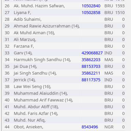
26
Ak. Muhd. Hazim Safwan,
10502840
BRU
1593
27
Liyana F,
10502858
BRU
1510
28
Adib Suhaimi,
BRU
0
29
Ahmad Rawie Azizurrahman (14),
BRU
0
30
Ak Muhd Aiman (16),
BRU
0
31
Ali Marzuq,
BRU
0
32
Farzana F,
BRU
0
33
Garv (14),
429068827
IND
0
34
Harmukh Singh Sandhu (14),
35862203
MAS
0
35
Jai Dua (14),
88153703
BRU
0
36
Jai Singh Sandhu (14),
35862211
MAS
0
37
Jerrick (14),
88117375
IND
0
38
Law Wei Seng (16),
BRU
0
39
Muhammad Alaiuddin (14),
BRU
0
40
Muhammad Arif Fawwaz (14),
BRU
0
41
Muhd. Abdur Atiff (18),
BRU
0
42
Muhd. Faris Azfar (14),
BRU
0
43
Muhd. Nur Afiq,
BRU
0
44
Obot, Anieken,
8543496
NGR
0