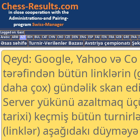
Logged on: Gast
Arabic
ARM
AZE
BIH
BUL
CAT
CHN
CRO
CZE
DEN
ENG
ESP
FAI
FIN
FRA
GER
GRE
INA
I
Əsas səhifə
Turnir-Verilənlər Bazası
Avstriya çempionatı
Şək
Qeyd: Google, Yahoo və Co k
tərəfindən bütün linklərin 
daha çox) gündəlik skan edil
Server yükünü azaltmaq üç
tarixi) keçmiş bütün turnirl
(linklər) aşağıdakı düyməyə