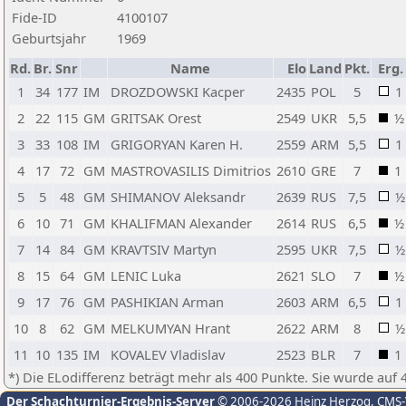
Fide-ID
4100107
Geburtsjahr
1969
Rd.
Br.
Snr
Name
Elo
Land
Pkt.
Erg.
1
34
177
IM
DROZDOWSKI Kacper
2435
POL
5
1
2
22
115
GM
GRITSAK Orest
2549
UKR
5,5
½
3
33
108
IM
GRIGORYAN Karen H.
2559
ARM
5,5
1
4
17
72
GM
MASTROVASILIS Dimitrios
2610
GRE
7
1
5
5
48
GM
SHIMANOV Aleksandr
2639
RUS
7,5
½
6
10
71
GM
KHALIFMAN Alexander
2614
RUS
6,5
½
7
14
84
GM
KRAVTSIV Martyn
2595
UKR
7,5
½
8
15
64
GM
LENIC Luka
2621
SLO
7
½
9
17
76
GM
PASHIKIAN Arman
2603
ARM
6,5
1
10
8
62
GM
MELKUMYAN Hrant
2622
ARM
8
½
11
10
135
IM
KOVALEV Vladislav
2523
BLR
7
1
*) Die ELodifferenz beträgt mehr als 400 Punkte. Sie wurde auf 
Der Schachturnier-Ergebnis-Server
© 2006-2026 Heinz Herzog
, CMS