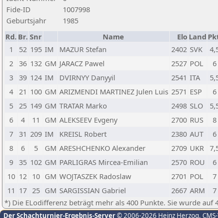
Fide-ID
1007998
Geburtsjahr
1985
Rd.
Br.
Snr
Name
Elo
Land
Pkt
1
52
195
IM
MAZUR Stefan
2402
SVK
4,
2
36
132
GM
JARACZ Pawel
2527
POL
6
3
39
124
IM
DVIRNYY Danyyil
2541
ITA
5,
4
21
100
GM
ARIZMENDI MARTINEZ Julen Luis
2571
ESP
6
5
25
149
GM
TRATAR Marko
2498
SLO
5,
6
4
11
GM
ALEKSEEV Evgeny
2700
RUS
8
7
31
209
IM
KREISL Robert
2380
AUT
6
8
6
5
GM
ARESHCHENKO Alexander
2709
UKR
7,
9
35
102
GM
PARLIGRAS Mircea-Emilian
2570
ROU
6
10
12
10
GM
WOJTASZEK Radoslaw
2701
POL
7
11
17
25
GM
SARGISSIAN Gabriel
2667
ARM
7
*) Die ELodifferenz beträgt mehr als 400 Punkte. Sie wurde auf 
Der Schachturnier-Ergebnis-Server
© 2006-2026 Heinz Herzog
, CMS