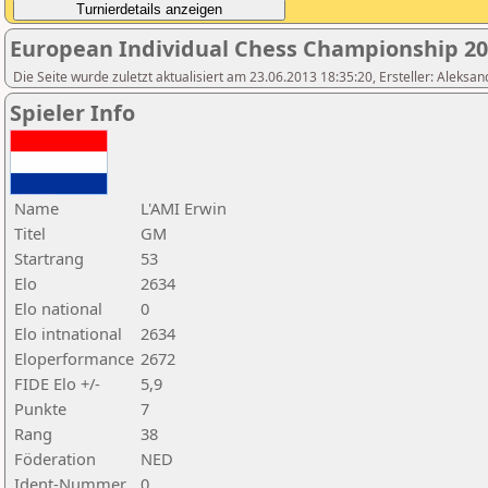
European Individual Chess Championship 2
Die Seite wurde zuletzt aktualisiert am 23.06.2013 18:35:20, Ersteller: Aleksa
Spieler Info
Name
L'AMI Erwin
Titel
GM
Startrang
53
Elo
2634
Elo national
0
Elo intnational
2634
Eloperformance
2672
FIDE Elo +/-
5,9
Punkte
7
Rang
38
Föderation
NED
Ident-Nummer
0