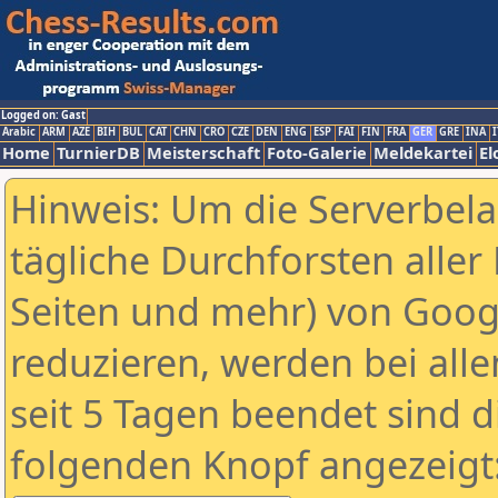
Logged on: Gast
Arabic
ARM
AZE
BIH
BUL
CAT
CHN
CRO
CZE
DEN
ENG
ESP
FAI
FIN
FRA
GER
GRE
INA
I
Home
TurnierDB
Meisterschaft
Foto-Galerie
Meldekartei
El
Hinweis: Um die Serverbel
tägliche Durchforsten aller 
Seiten und mehr) von Goog
reduzieren, werden bei alle
seit 5 Tagen beendet sind d
folgenden Knopf angezeigt