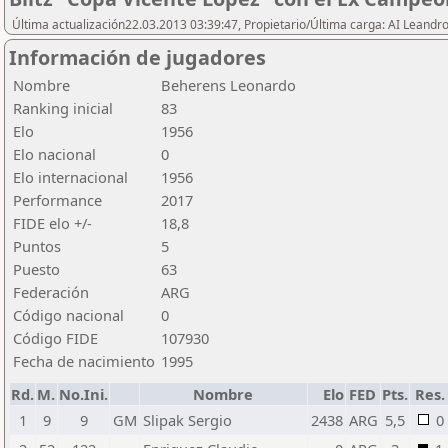
Última actualización22.03.2013 03:39:47, Propietario/Última carga: AI Leand
Información de jugadores
Nombre
Beherens Leonardo
Ranking inicial
83
Elo
1956
Elo nacional
0
Elo internacional
1956
Performance
2017
FIDE elo +/-
18,8
Puntos
5
Puesto
63
Federación
ARG
Código nacional
0
Código FIDE
107930
Fecha de nacimiento
1995
Rd.
M.
No.Ini.
Nombre
Elo
FED
Pts.
Res.
1
9
9
GM
Slipak Sergio
2438
ARG
5,5
0