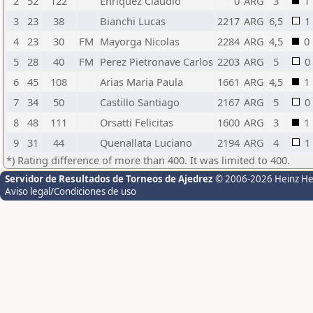
2
52
122
Enriquez Claudio
0
ARG
3
1
3
23
38
Bianchi Lucas
2217
ARG
6,5
1
4
23
30
FM
Mayorga Nicolas
2284
ARG
4,5
0
5
28
40
FM
Perez Pietronave Carlos
2203
ARG
5
0
6
45
108
Arias Maria Paula
1661
ARG
4,5
1
7
34
50
Castillo Santiago
2167
ARG
5
0
8
48
111
Orsatti Felicitas
1600
ARG
3
1
9
31
44
Quenallata Luciano
2194
ARG
4
1
*) Rating difference of more than 400. It was limited to 400.
Servidor de Resultados de Torneos de Ajedrez
© 2006-2026 Heinz H
Aviso legal/Condiciones de uso