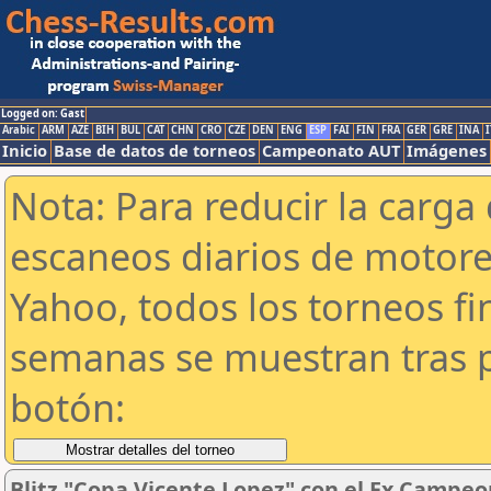
Logged on: Gast
Arabic
ARM
AZE
BIH
BUL
CAT
CHN
CRO
CZE
DEN
ENG
ESP
FAI
FIN
FRA
GER
GRE
INA
I
Inicio
Base de datos de torneos
Campeonato AUT
Imágenes
Nota: Para reducir la carga 
escaneos diarios de motor
Yahoo, todos los torneos f
semanas se muestran tras p
botón:
Blitz "Copa Vicente Lopez" con el Ex Campeo