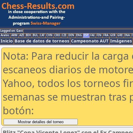
Logged on: Gast
Arabic
ARM
AZE
BIH
BUL
CAT
CHN
CRO
CZE
DEN
ENG
ESP
FAI
FIN
FRA
GER
GRE
INA
I
Inicio
Base de datos de torneos
Campeonato AUT
Imágenes
Nota: Para reducir la carga 
escaneos diarios de motor
Yahoo, todos los torneos f
semanas se muestran tras p
botón:
Blitz "Copa Vicente Lopez" con el Ex Campeo