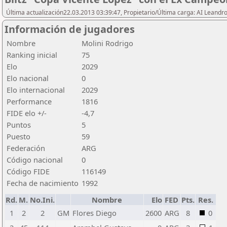
Última actualización22.03.2013 03:39:47, Propietario/Última carga: AI Leand
Información de jugadores
Nombre
Molini Rodrigo
Ranking inicial
75
Elo
2029
Elo nacional
0
Elo internacional
2029
Performance
1816
FIDE elo +/-
-4,7
Puntos
5
Puesto
59
Federación
ARG
Código nacional
0
Código FIDE
116149
Fecha de nacimiento
1992
Rd.
M.
No.Ini.
Nombre
Elo
FED
Pts.
Res.
1
2
2
GM
Flores Diego
2600
ARG
8
0