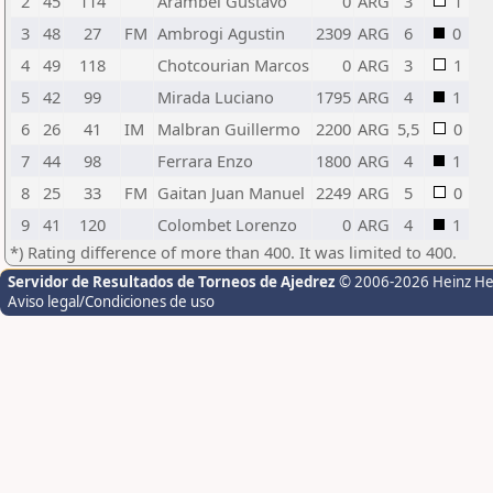
2
45
114
Arambel Gustavo
0
ARG
3
1
3
48
27
FM
Ambrogi Agustin
2309
ARG
6
0
4
49
118
Chotcourian Marcos
0
ARG
3
1
5
42
99
Mirada Luciano
1795
ARG
4
1
6
26
41
IM
Malbran Guillermo
2200
ARG
5,5
0
7
44
98
Ferrara Enzo
1800
ARG
4
1
8
25
33
FM
Gaitan Juan Manuel
2249
ARG
5
0
9
41
120
Colombet Lorenzo
0
ARG
4
1
*) Rating difference of more than 400. It was limited to 400.
Servidor de Resultados de Torneos de Ajedrez
© 2006-2026 Heinz H
Aviso legal/Condiciones de uso