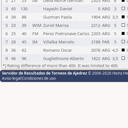
2
21
25
IM
Della Morte German
2325
ARG
6
3
45
130
Hayashi Daniel
0
ARG
3
4
39
88
Guzman Paola
1904
ARG
3,5
5
23
39
WIM
Zuriel Marisa
2212
ARG
5
6
25
40
FM
Perez Pietronave Carlos
2203
ARG
5
7
28
45
IM
Villalba Marcelo
2188
PAR
5
8
36
62
Romano Oscar
2078
ARG
4,5
9
46
96
Guglielmone Alberto
1822
ARG
3,5
*) Rating difference of more than 400. It was limited to 400.
Servidor de Resultados de Torneos de Ajedrez
© 2006-2026 Heinz H
Aviso legal/Condiciones de uso