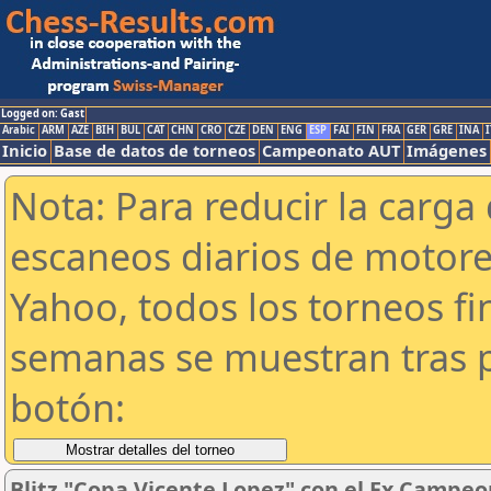
Logged on: Gast
Arabic
ARM
AZE
BIH
BUL
CAT
CHN
CRO
CZE
DEN
ENG
ESP
FAI
FIN
FRA
GER
GRE
INA
I
Inicio
Base de datos de torneos
Campeonato AUT
Imágenes
Nota: Para reducir la carga 
escaneos diarios de motor
Yahoo, todos los torneos f
semanas se muestran tras p
botón:
Blitz "Copa Vicente Lopez" con el Ex Campeo