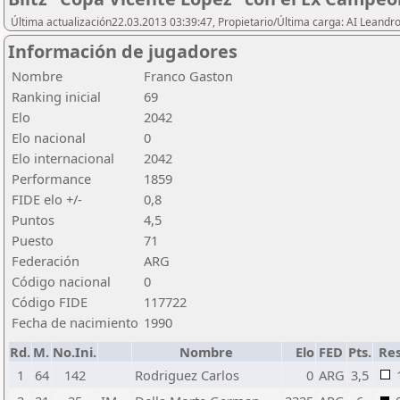
Última actualización22.03.2013 03:39:47, Propietario/Última carga: AI Leand
Información de jugadores
Nombre
Franco Gaston
Ranking inicial
69
Elo
2042
Elo nacional
0
Elo internacional
2042
Performance
1859
FIDE elo +/-
0,8
Puntos
4,5
Puesto
71
Federación
ARG
Código nacional
0
Código FIDE
117722
Fecha de nacimiento
1990
Rd.
M.
No.Ini.
Nombre
Elo
FED
Pts.
Res
1
64
142
Rodriguez Carlos
0
ARG
3,5