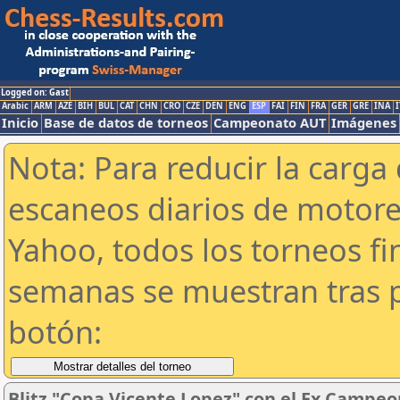
Logged on: Gast
Arabic
ARM
AZE
BIH
BUL
CAT
CHN
CRO
CZE
DEN
ENG
ESP
FAI
FIN
FRA
GER
GRE
INA
I
Inicio
Base de datos de torneos
Campeonato AUT
Imágenes
Nota: Para reducir la carga 
escaneos diarios de motor
Yahoo, todos los torneos f
semanas se muestran tras p
botón:
Blitz "Copa Vicente Lopez" con el Ex Campeo