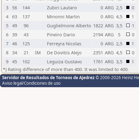
3
56
144
Zubiri Lautaro
0
ARG
2,5
0
4
63
137
Minonni Martin
0
ARG
4,5
1
5
49
96
Guglielmone Alberto
1822
ARG
3,5
1
6
39
43
Pineiro Dario
2194
ARG
5
0
7
46
125
Ferreyra Nicolas
0
ARG
2,5
1
8
34
21
IM
De Dovitiis Alejo
2351
ARG
4,5
0
9
45
102
Leguiza Gustavo
1761
ARG
3,5
1
*) Rating difference of more than 400. It was limited to 400.
Servidor de Resultados de Torneos de Ajedrez
© 2006-2026 Heinz H
Aviso legal/Condiciones de uso