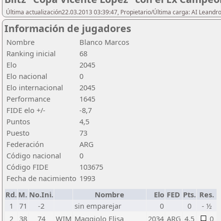
Última actualización22.03.2013 03:39:47, Propietario/Última carga: AI Leand
Información de jugadores
Nombre
Blanco Marcos
Ranking inicial
68
Elo
2045
Elo nacional
0
Elo internacional
2045
Performance
1645
FIDE elo +/-
-8,7
Puntos
4,5
Puesto
73
Federación
ARG
Código nacional
0
Código FIDE
103675
Fecha de nacimiento
1993
Rd.
M.
No.Ini.
Nombre
Elo
FED
Pts.
Res.
1
71
-2
sin emparejar
0
0
- ½
2
38
74
WIM
Maggiolo Elisa
2034
ARG
4,5
0