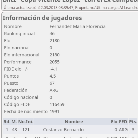
Última actualización22.03.2013 03:39:47, Propietario/Última carga: AI Leand
Información de jugadores
Nombre
Fernandez Maria Florencia
Ranking inicial
46
Elo
2180
Elo nacional
0
Elo internacional
2180
Performance
2055
FIDE elo +/-
-4,1
Puntos
4,5
Puesto
67
Federación
ARG
Código nacional
0
Código FIDE
116459
Fecha de nacimiento
1991
Rd.
M.
No.Ini.
Nombre
Elo
FED
Pts.
1
43
121
Costanzo Bernardo
0
ARG
3