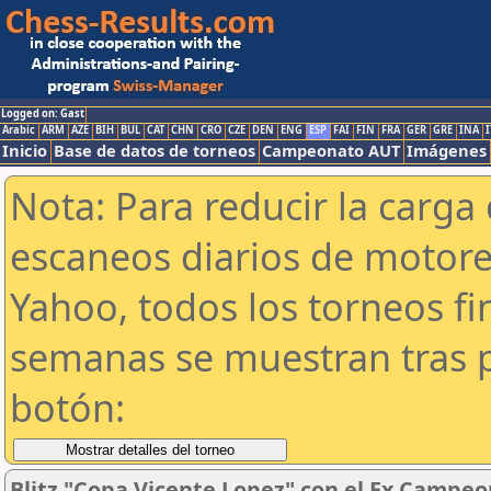
Logged on: Gast
Arabic
ARM
AZE
BIH
BUL
CAT
CHN
CRO
CZE
DEN
ENG
ESP
FAI
FIN
FRA
GER
GRE
INA
I
Inicio
Base de datos de torneos
Campeonato AUT
Imágenes
Nota: Para reducir la carga 
escaneos diarios de motor
Yahoo, todos los torneos f
semanas se muestran tras p
botón:
Blitz "Copa Vicente Lopez" con el Ex Campeo