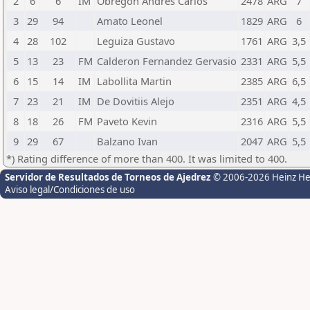
2
6
6
IM
Obregon Andres Carlos
2478
ARG
7
3
29
94
Amato Leonel
1829
ARG
6
4
28
102
Leguiza Gustavo
1761
ARG
3,5
5
13
23
FM
Calderon Fernandez Gervasio
2331
ARG
5,5
6
15
14
IM
Labollita Martin
2385
ARG
6,5
7
23
21
IM
De Dovitiis Alejo
2351
ARG
4,5
8
18
26
FM
Paveto Kevin
2316
ARG
5,5
9
29
67
Balzano Ivan
2047
ARG
5,5
*) Rating difference of more than 400. It was limited to 400.
Servidor de Resultados de Torneos de Ajedrez
© 2006-2026 Heinz H
Aviso legal/Condiciones de uso