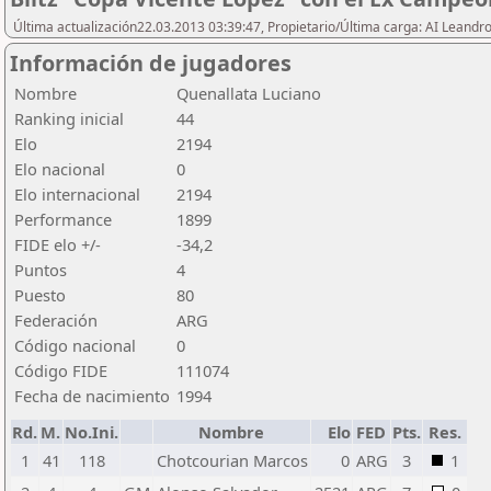
Última actualización22.03.2013 03:39:47, Propietario/Última carga: AI Leand
Información de jugadores
Nombre
Quenallata Luciano
Ranking inicial
44
Elo
2194
Elo nacional
0
Elo internacional
2194
Performance
1899
FIDE elo +/-
-34,2
Puntos
4
Puesto
80
Federación
ARG
Código nacional
0
Código FIDE
111074
Fecha de nacimiento
1994
Rd.
M.
No.Ini.
Nombre
Elo
FED
Pts.
Res.
1
41
118
Chotcourian Marcos
0
ARG
3
1