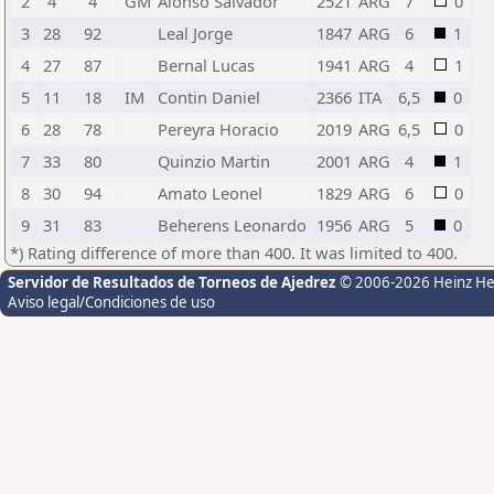
2
4
4
GM
Alonso Salvador
2521
ARG
7
0
3
28
92
Leal Jorge
1847
ARG
6
1
4
27
87
Bernal Lucas
1941
ARG
4
1
5
11
18
IM
Contin Daniel
2366
ITA
6,5
0
6
28
78
Pereyra Horacio
2019
ARG
6,5
0
7
33
80
Quinzio Martin
2001
ARG
4
1
8
30
94
Amato Leonel
1829
ARG
6
0
9
31
83
Beherens Leonardo
1956
ARG
5
0
*) Rating difference of more than 400. It was limited to 400.
Servidor de Resultados de Torneos de Ajedrez
© 2006-2026 Heinz H
Aviso legal/Condiciones de uso