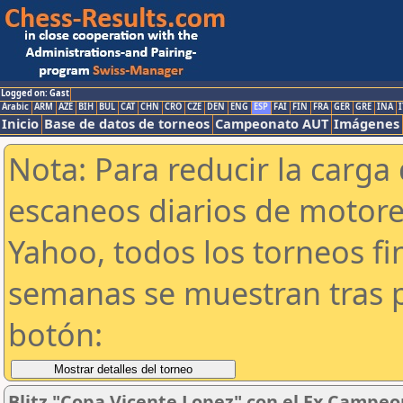
Logged on: Gast
Arabic
ARM
AZE
BIH
BUL
CAT
CHN
CRO
CZE
DEN
ENG
ESP
FAI
FIN
FRA
GER
GRE
INA
I
Inicio
Base de datos de torneos
Campeonato AUT
Imágenes
Nota: Para reducir la carga 
escaneos diarios de motor
Yahoo, todos los torneos f
semanas se muestran tras p
botón:
Blitz "Copa Vicente Lopez" con el Ex Campeo