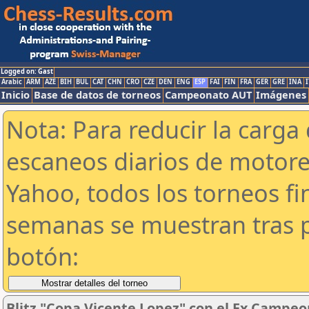
Logged on: Gast
Arabic
ARM
AZE
BIH
BUL
CAT
CHN
CRO
CZE
DEN
ENG
ESP
FAI
FIN
FRA
GER
GRE
INA
I
Inicio
Base de datos de torneos
Campeonato AUT
Imágenes
Nota: Para reducir la carga 
escaneos diarios de motor
Yahoo, todos los torneos f
semanas se muestran tras p
botón:
Blitz "Copa Vicente Lopez" con el Ex Campeo