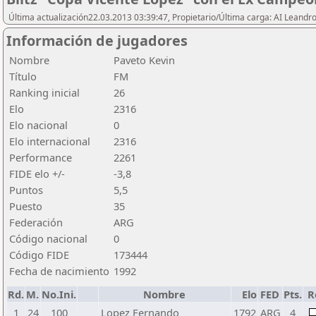
Última actualización22.03.2013 03:39:47, Propietario/Última carga: AI Leand
Información de jugadores
Nombre
Paveto Kevin
Título
FM
Ranking inicial
26
Elo
2316
Elo nacional
0
Elo internacional
2316
Performance
2261
FIDE elo +/-
-3,8
Puntos
5,5
Puesto
35
Federación
ARG
Código nacional
0
Código FIDE
173444
Fecha de nacimiento
1992
Rd.
M.
No.Ini.
Nombre
Elo
FED
Pts.
R
1
24
100
Lopez Fernando
1792
ARG
4