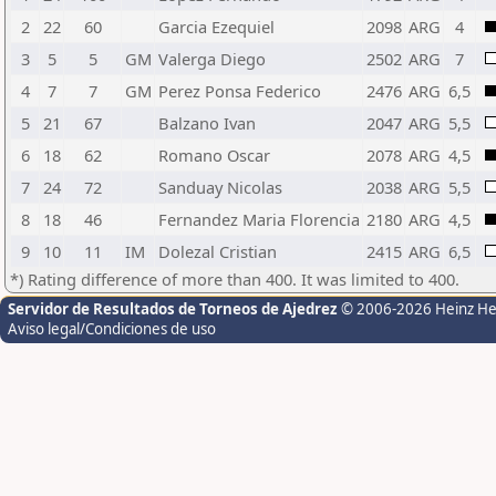
2
22
60
Garcia Ezequiel
2098
ARG
4
3
5
5
GM
Valerga Diego
2502
ARG
7
4
7
7
GM
Perez Ponsa Federico
2476
ARG
6,5
5
21
67
Balzano Ivan
2047
ARG
5,5
6
18
62
Romano Oscar
2078
ARG
4,5
7
24
72
Sanduay Nicolas
2038
ARG
5,5
8
18
46
Fernandez Maria Florencia
2180
ARG
4,5
9
10
11
IM
Dolezal Cristian
2415
ARG
6,5
*) Rating difference of more than 400. It was limited to 400.
Servidor de Resultados de Torneos de Ajedrez
© 2006-2026 Heinz H
Aviso legal/Condiciones de uso