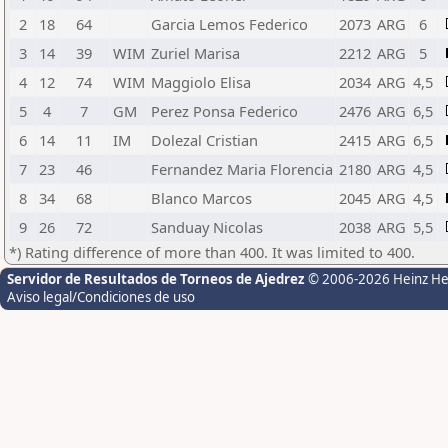
2
18
64
Garcia Lemos Federico
2073
ARG
6
3
14
39
WIM
Zuriel Marisa
2212
ARG
5
4
12
74
WIM
Maggiolo Elisa
2034
ARG
4,5
5
4
7
GM
Perez Ponsa Federico
2476
ARG
6,5
6
14
11
IM
Dolezal Cristian
2415
ARG
6,5
7
23
46
Fernandez Maria Florencia
2180
ARG
4,5
8
34
68
Blanco Marcos
2045
ARG
4,5
9
26
72
Sanduay Nicolas
2038
ARG
5,5
*) Rating difference of more than 400. It was limited to 400.
Servidor de Resultados de Torneos de Ajedrez
© 2006-2026 Heinz H
Aviso legal/Condiciones de uso