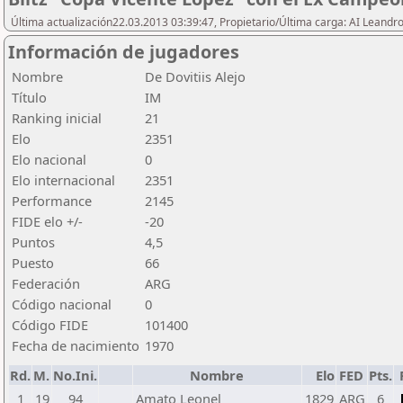
Última actualización22.03.2013 03:39:47, Propietario/Última carga: AI Leand
Información de jugadores
Nombre
De Dovitiis Alejo
Título
IM
Ranking inicial
21
Elo
2351
Elo nacional
0
Elo internacional
2351
Performance
2145
FIDE elo +/-
-20
Puntos
4,5
Puesto
66
Federación
ARG
Código nacional
0
Código FIDE
101400
Fecha de nacimiento
1970
Rd.
M.
No.Ini.
Nombre
Elo
FED
Pts.
1
19
94
Amato Leonel
1829
ARG
6