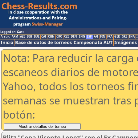
Logged on: Gast
Arabic
ARM
AZE
BIH
BUL
CAT
CHN
CRO
CZE
DEN
ENG
ESP
FAI
FIN
FRA
GER
GRE
INA
I
Inicio
Base de datos de torneos
Campeonato AUT
Imágenes
Nota: Para reducir la carga 
escaneos diarios de motor
Yahoo, todos los torneos f
semanas se muestran tras p
botón:
Blitz "Copa Vicente Lopez" con el Ex Campeo