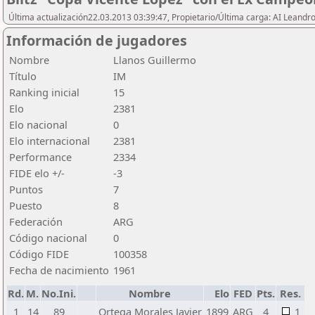
Última actualización22.03.2013 03:39:47, Propietario/Última carga: AI Leand
Información de jugadores
Nombre
Llanos Guillermo
Título
IM
Ranking inicial
15
Elo
2381
Elo nacional
0
Elo internacional
2381
Performance
2334
FIDE elo +/-
-3
Puntos
7
Puesto
8
Federación
ARG
Código nacional
0
Código FIDE
100358
Fecha de nacimiento
1961
Rd.
M.
No.Ini.
Nombre
Elo
FED
Pts.
Res.
1
14
89
Ortega Morales Javier
1899
ARG
4
1