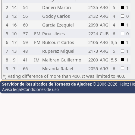
2
14
54
Daneri Martin
2135
ARG
5
1
3
12
56
Godoy Carlos
2132
ARG
4
0
4
16
60
Garcia Ezequiel
2098
ARG
4
1
5
10
37
FM
Pina Ulises
2224
CUB
6
0
6
17
59
FM
Bulcourf Carlos
2106
ARG
3,5
1
7
13
48
Ruperez Miguel
2173
ARG
5
1
8
9
41
IM
Malbran Guillermo
2200
ARG
5,5
1
9
7
66
Miranda Rafael
2055
ARG
6
1
*) Rating difference of more than 400. It was limited to 400.
Servidor de Resultados de Torneos de Ajedrez
© 2006-2026 Heinz H
Aviso legal/Condiciones de uso