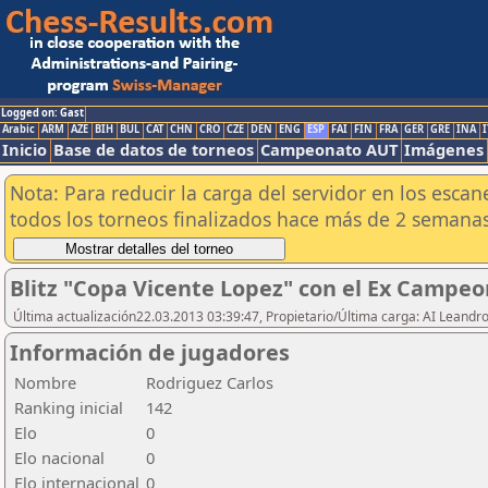
Logged on: Gast
Arabic
ARM
AZE
BIH
BUL
CAT
CHN
CRO
CZE
DEN
ENG
ESP
FAI
FIN
FRA
GER
GRE
INA
I
Inicio
Base de datos de torneos
Campeonato AUT
Imágenes
Nota: Para reducir la carga del servidor en los esc
todos los torneos finalizados hace más de 2 semanas
Blitz "Copa Vicente Lopez" con el Ex Campeo
Última actualización22.03.2013 03:39:47, Propietario/Última carga: AI Leand
Información de jugadores
Nombre
Rodriguez Carlos
Ranking inicial
142
Elo
0
Elo nacional
0
Elo internacional
0