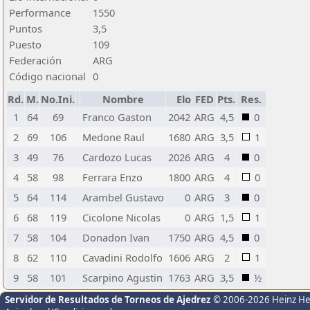
Performance
1550
Puntos
3,5
Puesto
109
Federación
ARG
Código nacional
0
Rd.
M.
No.Ini.
Nombre
Elo
FED
Pts.
Res.
1
64
69
Franco Gaston
2042
ARG
4,5
0
2
69
106
Medone Raul
1680
ARG
3,5
1
3
49
76
Cardozo Lucas
2026
ARG
4
0
4
58
98
Ferrara Enzo
1800
ARG
4
0
5
64
114
Arambel Gustavo
0
ARG
3
0
6
68
119
Cicolone Nicolas
0
ARG
1,5
1
7
58
104
Donadon Ivan
1750
ARG
4,5
0
8
62
110
Cavadini Rodolfo
1606
ARG
2
1
9
58
101
Scarpino Agustin
1763
ARG
3,5
½
Servidor de Resultados de Torneos de Ajedrez
© 2006-2026 Heinz H