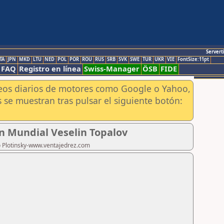
Servert
TA
JPN
MKD
LTU
NED
POL
POR
ROU
RUS
SRB
SVK
SWE
TUR
UKR
VIE
FontSize:11pt
FAQ
Registro en línea
Swiss-Manager
ÖSB
FIDE
aneos diarios de motores como Google o Yahoo,
 se muestran tras pulsar el siguiente botón:
n Mundial Veselin Topalov
ro Plotinsky-www.ventajedrez.com