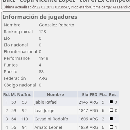
Última actualización22.03.2013 03:39:47, Propietario/Última carga: AI Leand
Información de jugadores
Nombre
Gonzalez Roberto
Ranking inicial
128
Elo
0
Elo nacional
0
Elo internacional
0
Performance
1919
Puntos
4
Puesto
88
Federación
ARG
Código nacional
0
Rd.
M.
No.Ini.
Nombre
Elo
FED
Pts.
Res.
1
50
53
Jabie Rafael
2145
ARG
5
0
2
59
92
Leal Jorge
1847
ARG
6
0
3
64
110
Cavadini Rodolfo
1606
ARG
2
1
4
56
94
Amato Leonel
1829
ARG
6
1