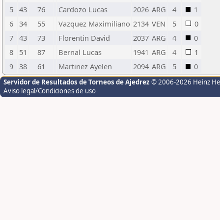
5
43
76
Cardozo Lucas
2026
ARG
4
1
6
34
55
Vazquez Maximiliano
2134
VEN
5
0
7
43
73
Florentin David
2037
ARG
4
0
8
51
87
Bernal Lucas
1941
ARG
4
1
9
38
61
Martinez Ayelen
2094
ARG
5
0
Servidor de Resultados de Torneos de Ajedrez
© 2006-2026 Heinz H
Aviso legal/Condiciones de uso