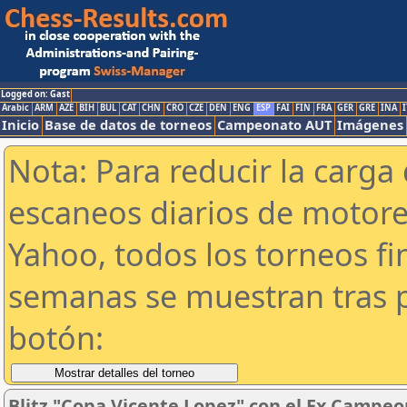
Logged on: Gast
Arabic
ARM
AZE
BIH
BUL
CAT
CHN
CRO
CZE
DEN
ENG
ESP
FAI
FIN
FRA
GER
GRE
INA
I
Inicio
Base de datos de torneos
Campeonato AUT
Imágenes
Nota: Para reducir la carga 
escaneos diarios de motor
Yahoo, todos los torneos f
semanas se muestran tras p
botón:
Blitz "Copa Vicente Lopez" con el Ex Campeo