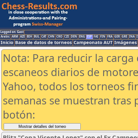
Logged on: Gast
Arabic
ARM
AZE
BIH
BUL
CAT
CHN
CRO
CZE
DEN
ENG
ESP
FAI
FIN
FRA
GER
GRE
INA
I
Inicio
Base de datos de torneos
Campeonato AUT
Imágenes
Nota: Para reducir la carga 
escaneos diarios de motor
Yahoo, todos los torneos f
semanas se muestran tras p
botón:
Blitz "Copa Vicente Lopez" con el Ex Campeo