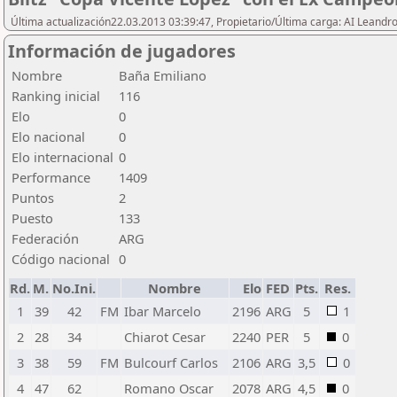
Última actualización22.03.2013 03:39:47, Propietario/Última carga: AI Leand
Información de jugadores
Nombre
Baña Emiliano
Ranking inicial
116
Elo
0
Elo nacional
0
Elo internacional
0
Performance
1409
Puntos
2
Puesto
133
Federación
ARG
Código nacional
0
Rd.
M.
No.Ini.
Nombre
Elo
FED
Pts.
Res.
1
39
42
FM
Ibar Marcelo
2196
ARG
5
1
2
28
34
Chiarot Cesar
2240
PER
5
0
3
38
59
FM
Bulcourf Carlos
2106
ARG
3,5
0
4
47
62
Romano Oscar
2078
ARG
4,5
0