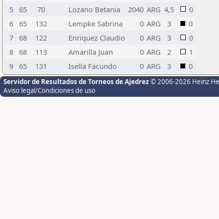
5
65
70
Lozano Betania
2040
ARG
4,5
0
6
65
132
Lempke Sabrina
0
ARG
3
0
7
68
122
Enriquez Claudio
0
ARG
3
0
8
68
113
Amarilla Juan
0
ARG
2
1
9
65
131
Isella Facundo
0
ARG
3
0
Servidor de Resultados de Torneos de Ajedrez
© 2006-2026 Heinz H
Aviso legal/Condiciones de uso