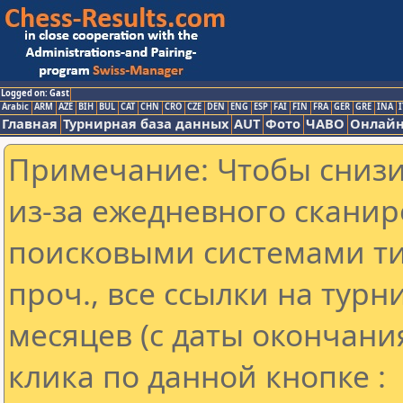
Logged on: Gast
Arabic
ARM
AZE
BIH
BUL
CAT
CHN
CRO
CZE
DEN
ENG
ESP
FAI
FIN
FRA
GER
GRE
INA
I
Главная
Турнирная база данных
AUT
Фото
ЧАВО
Онлайн
Примечание: Чтобы снизит
из-за ежедневного сканир
поисковыми системами ти
проч., все ссылки на тур
месяцев (с даты окончани
клика по данной кнопке :