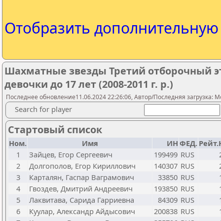
Отобразить дополнительну
Шахматные звезды Третий отборочный эт
девочки до 17 лет (2008-2011 г. р.)
Последнее обновление11.06.2024 22:26:06, Автор/Последняя загрузка: M
Search for player
Стартовый список
Ном.
Имя
ИН
ФЕД.
Рейт.
1
Зайцев, Егор Сергеевич
199499
RUS
2
Долгополов, Егор Кириллович
140307
RUS
3
Карталян, Гаспар Ваграмович
33850
RUS
4
Гвоздев, Дмитрий Андреевич
193850
RUS
5
Лаквитава, Сарида Гарриевна
84309
RUS
6
Куулар, Александр Айдысович
200838
RUS