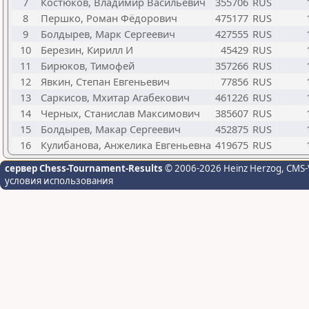
7
Костюков, Владимир Васильевич
355706
RUS
8
Першко, Роман Фёдорович
475177
RUS
9
Болдырев, Марк Сергеевич
427555
RUS
10
Березин, Кирилл И
45429
RUS
11
Бирюков, Тимофей
357266
RUS
12
Явкин, Степан Евгеньевич
77856
RUS
13
Саркисов, Мхитар Агабекович
461226
RUS
14
Черных, Станислав Максимович
385607
RUS
15
Болдырев, Макар Сергеевич
452875
RUS
16
Кулибанова, Анжелика Евгеньевна
419675
RUS
сервер Chess-Tournament-Results
© 2006-2026 Heinz Herzog
, CMS-
условия использования