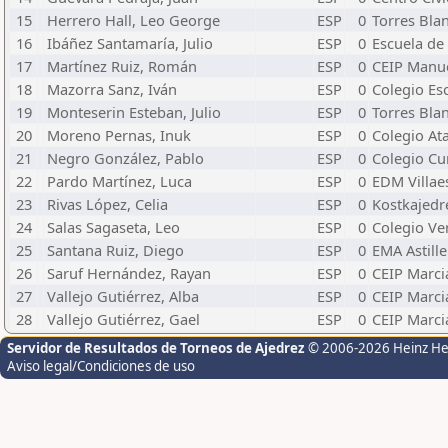
15
Herrero Hall, Leo George
ESP
0
Torres Bla
16
Ibáñez Santamaría, Julio
ESP
0
Escuela de
17
Martínez Ruiz, Román
ESP
0
CEIP Manue
18
Mazorra Sanz, Iván
ESP
0
Colegio Es
19
Monteserin Esteban, Julio
ESP
0
Torres Bla
20
Moreno Pernas, Inuk
ESP
0
Colegio At
21
Negro González, Pablo
ESP
0
Colegio C
22
Pardo Martínez, Luca
ESP
0
EDM Villae
23
Rivas López, Celia
ESP
0
Kostkajedr
24
Salas Sagaseta, Leo
ESP
0
Colegio V
25
Santana Ruiz, Diego
ESP
0
EMA Astill
26
Saruf Hernández, Rayan
ESP
0
CEIP Marci
27
Vallejo Gutiérrez, Alba
ESP
0
CEIP Marci
28
Vallejo Gutiérrez, Gael
ESP
0
CEIP Marci
Servidor de Resultados de Torneos de Ajedrez
© 2006-2026 Heinz H
Aviso legal/Condiciones de uso