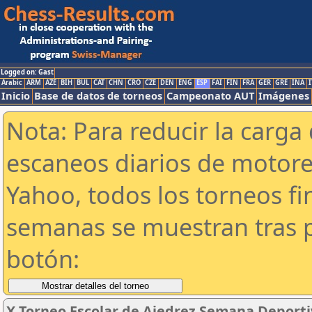
Logged on: Gast
Arabic
ARM
AZE
BIH
BUL
CAT
CHN
CRO
CZE
DEN
ENG
ESP
FAI
FIN
FRA
GER
GRE
INA
I
Inicio
Base de datos de torneos
Campeonato AUT
Imágenes
Nota: Para reducir la carga 
escaneos diarios de motor
Yahoo, todos los torneos f
semanas se muestran tras p
botón:
X Torneo Escolar de Ajedrez Semana Deport