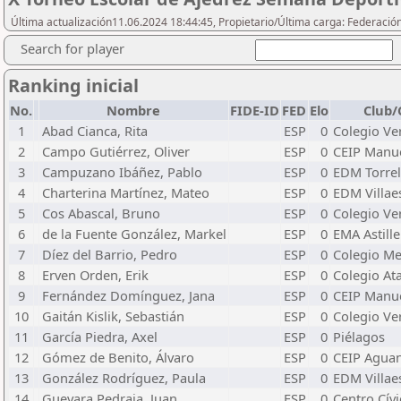
Última actualización11.06.2024 18:44:45, Propietario/Última carga: Federació
Search for player
Ranking inicial
No.
Nombre
FIDE-ID
FED
Elo
Club/
1
Abad Cianca, Rita
ESP
0
Colegio V
2
Campo Gutiérrez, Oliver
ESP
0
CEIP Manue
3
Campuzano Ibáñez, Pablo
ESP
0
EDM Torre
4
Charterina Martínez, Mateo
ESP
0
EDM Villae
5
Cos Abascal, Bruno
ESP
0
Colegio V
6
de la Fuente González, Markel
ESP
0
EMA Astill
7
Díez del Barrio, Pedro
ESP
0
Colegio Me
8
Erven Orden, Erik
ESP
0
Colegio At
9
Fernández Domínguez, Jana
ESP
0
CEIP Manue
10
Gaitán Kislik, Sebastián
ESP
0
Colegio V
11
García Piedra, Axel
ESP
0
Piélagos
12
Gómez de Benito, Álvaro
ESP
0
CEIP Agua
13
González Rodríguez, Paula
ESP
0
EDM Villae
14
Guevara Pedraja, Juan
ESP
0
Centro Cívi