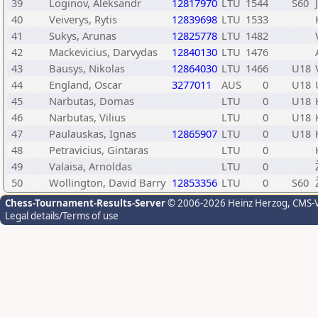
39
Loginov, Aleksandr
12817970
LTU
1544
S60
40
Veiverys, Rytis
12839698
LTU
1533
41
Sukys, Arunas
12825778
LTU
1482
42
Mackevicius, Darvydas
12840130
LTU
1476
43
Bausys, Nikolas
12864030
LTU
1466
U18
44
England, Oscar
3277011
AUS
0
U18
45
Narbutas, Domas
LTU
0
U18
46
Narbutas, Vilius
LTU
0
U18
47
Paulauskas, Ignas
12865907
LTU
0
U18
48
Petravicius, Gintaras
LTU
0
49
Valaisa, Arnoldas
LTU
0
50
Wollington, David Barry
12853356
LTU
0
S60
Chess-Tournament-Results-Server
© 2006-2026 Heinz Herzog
, CMS-
Legal details/Terms of use