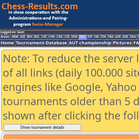
Logged on: Gast
Arabic
ARM
AZE
BIH
BUL
CAT
CHN
CRO
CZE
DEN
ENG
ESP
FAI
FIN
FRA
GER
GRE
INA
I
Home
Tournament-Database
AUT championship
Pictures
F
Note: To reduce the server 
of all links (daily 100.000 s
engines like Google, Yahoo a
tournaments older than 5 d
shown after clicking the fo