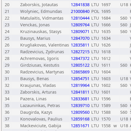
20
Zaborskis, Jotautas
12841838
LTU
1697
U18
21
Wolyniec, Edmundas
21000840
POL
1695
22
Matulaitis, Vidmantas
12810444
LTU
1684
S60
23
Venckas, Jonas
12809764
LTU
1666
S60
24
Kruzinauskas, Stasys
12809071
LTU
1635
S60
25
Bausys, Marius
12847070
LTU
1634
26
Krugliakovas, Valentinas
12835811
LTU
1626
27
Radzevicius, Zydrunas
12827215
LTU
1618
28
Achremovas, Igoris
12847372
LTU
1612
29
Girdziusas, Kestutis
12805122
LTU
1611
S60
30
Radzevicius, Martynas
12865869
LTU
1604
31
Bausys, Benas
12854751
LTU
1603
U18
32
Kraujunas, Vladas
12819964
LTU
1602
S60
33
Zaborskis, Arturas
12841811
LTU
1601
34
Pazera, Linas
12833681
LTU
1596
35
Lazauninkas, Petras
12839710
LTU
1589
S60
36
Daugirda, Kazys
12809560
LTU
1588
S60
37
Konovalovas, Paulius
12859168
LTU
1570
U18
38
Mackeviciute, Gabija
12851671
LTU
1558
w
U18