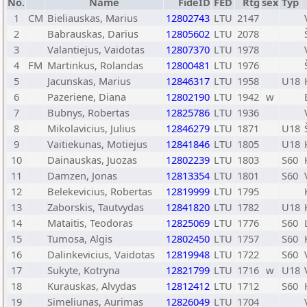
No.
Name
FideID
FED
Rtg
sex
Typ
1
CM
Bieliauskas, Marius
12802743
LTU
2147
2
Babrauskas, Darius
12805602
LTU
2078
3
Valantiejus, Vaidotas
12807370
LTU
1978
4
FM
Martinkus, Rolandas
12800481
LTU
1976
5
Jacunskas, Marius
12846317
LTU
1958
U18
6
Pazeriene, Diana
12802190
LTU
1942
w
7
Bubnys, Robertas
12825786
LTU
1936
8
Mikolavicius, Julius
12846279
LTU
1871
U18
9
Vaitiekunas, Motiejus
12841846
LTU
1805
U18
10
Dainauskas, Juozas
12802239
LTU
1803
S60
11
Damzen, Jonas
12813354
LTU
1801
S60
12
Belekevicius, Robertas
12819999
LTU
1795
13
Zaborskis, Tautvydas
12841820
LTU
1782
U18
14
Mataitis, Teodoras
12825069
LTU
1776
S60
15
Tumosa, Algis
12802450
LTU
1757
S60
16
Dalinkevicius, Vaidotas
12819948
LTU
1722
S60
17
Sukyte, Kotryna
12821799
LTU
1716
w
U18
18
Kurauskas, Alvydas
12812412
LTU
1712
S60
19
Simeliunas, Aurimas
12826049
LTU
1704