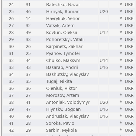
24
31
Batechko, Nazar
*
UKR
25
46
Hirnyak, Roman
U20
*
UKR
26
14
Havryliuk, Yehor
*
UKR
27
32
Vatsyk, Artem
*
UKR
28
49
Kovtun, Oleksii
U12
*
UKR
29
33
Pohoretskyi, Vitalii
*
UKR
30
26
Karpinets, Zakhar
*
UKR
31
25
Pyanov, Tymofei
*
UKR
32
44
Chuiko, Maksym
U14
*
UKR
33
43
Basarab, Andrii
U16
*
UKR
34
37
Bashutsky, Vladyslav
*
UKR
35
35
Tugaj, Nikita
*
UKR
36
36
Oleniuk, Viktor
UKR
37
27
Morozov, Artem
*
UKR
38
41
Antoniak, Volodymyr
U20
*
UKR
39
47
Hlynsky, Bogdan
U16
*
UKR
40
40
Andrusiak, Vladyslav
U16
*
UKR
41
28
Soroka, Pavlo
*
UKR
42
29
Serbin, Mykola
*
UKR