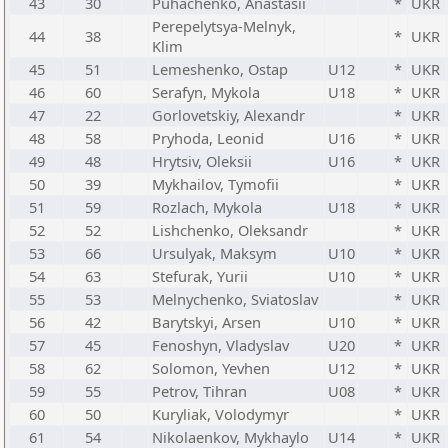
43
30
Puhachenko, Anastasii
*
UKR
Perepelytsya-Melnyk,
44
38
*
UKR
Klim
45
51
Lemeshenko, Ostap
U12
*
UKR
46
60
Serafyn, Mykola
U18
*
UKR
47
22
Gorlovetskiy, Alexandr
*
UKR
48
58
Pryhoda, Leonid
U16
*
UKR
49
48
Hrytsiv, Oleksii
U16
*
UKR
50
39
Mykhailov, Tymofii
*
UKR
51
59
Rozlach, Mykola
U18
*
UKR
52
52
Lishchenko, Oleksandr
*
UKR
53
66
Ursulyak, Maksym
U10
*
UKR
54
63
Stefurak, Yurii
U10
*
UKR
55
53
Melnychenko, Sviatoslav
*
UKR
56
42
Barytskyi, Arsen
U10
*
UKR
57
45
Fenoshyn, Vladyslav
U20
*
UKR
58
62
Solomon, Yevhen
U12
*
UKR
59
55
Petrov, Tihran
U08
*
UKR
60
50
Kuryliak, Volodymyr
*
UKR
61
54
Nikolaenkov, Mykhaylo
U14
*
UKR