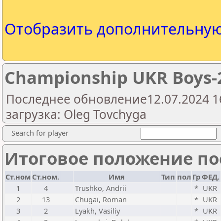
Отобразить дополнительну
Championship UKR Boys-20
Последнее обновление12.07.2024 1
загрузка: Oleg Tovchyga
Search for player
Итоговое положение пос
Ст.ном
Ст.ном.
Имя
Тип
пол
Гр
ФЕД.
1
4
Trushko, Andrii
*
UKR
2
13
Chugai, Roman
*
UKR
3
2
Lyakh, Vasiliy
*
UKR