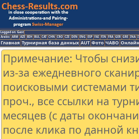
Logged on: Gast
Arabic
ARM
AZE
BIH
BUL
CAT
CHN
CRO
CZE
DEN
ENG
ESP
FAI
FIN
FRA
GER
GRE
INA
I
Главная
Турнирная база данных
AUT
Фото
ЧАВО
Онлайн
Примечание: Чтобы снизи
из-за ежедневного скани
поисковыми системами ти
проч., все ссылки на тур
месяцев (с даты окончан
после клика по данной кн