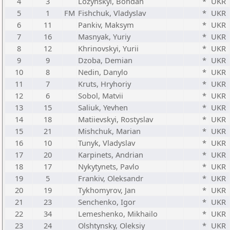
4
3
Lozynskyi, Bohdan
*
UKR
5
1
FM
Fishchuk, Vladyslav
*
UKR
6
11
Pankiv, Maksym
*
UKR
7
16
Masnyak, Yuriy
*
UKR
8
12
Khrinovskyi, Yurii
*
UKR
9
9
Dzoba, Demian
*
UKR
10
8
Nedin, Danylo
*
UKR
11
7
Kruts, Hryhoriy
*
UKR
12
6
Sobol, Matvii
*
UKR
13
15
Saliuk, Yevhen
*
UKR
14
18
Matiievskyi, Rostyslav
*
UKR
15
21
Mishchuk, Marian
*
UKR
16
10
Tunyk, Vladyslav
*
UKR
17
20
Karpinets, Andrian
*
UKR
18
17
Nykytynets, Pavlo
*
UKR
19
5
Frankiv, Oleksandr
*
UKR
20
19
Tykhomyrov, Jan
*
UKR
21
23
Senchenko, Igor
*
UKR
22
34
Lemeshenko, Mikhailo
*
UKR
23
24
Olshtynsky, Oleksiy
*
UKR