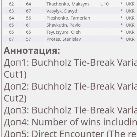
62
64
Tkachenko, Maksym
U10
*
UKR
63
67
Vasylyk, Davyd
*
UKR
64
56
Pieshenko, Tamerlan
*
UKR
65
61
Shavkutin, Pavlo
*
UKR
66
65
Tsyutsyura, Oleh
*
UKR
67
57
Protas, Stanislav
*
UKR
Аннотация:
Доп1: Buchholz Tie-Break Vari
Cut1)
Доп2: Buchholz Tie-Break Vari
Cut2)
Доп3: Buchholz Tie-Break Vari
Доп4: Number of wins includin
Доп5: Direct Encounter (The res