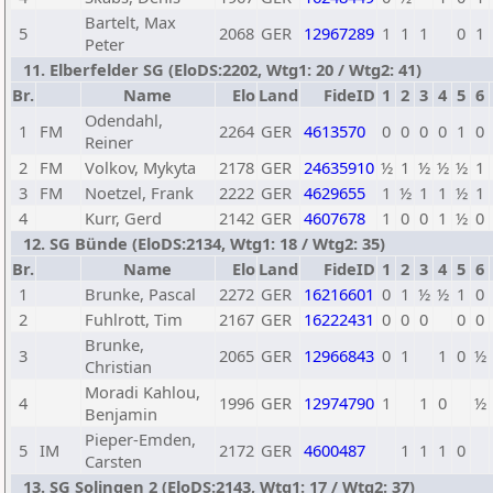
Bartelt, Max
5
2068
GER
12967289
1
1
1
0
1
Peter
11. Elberfelder SG (EloDS:2202, Wtg1: 20 / Wtg2: 41)
Br.
Name
Elo
Land
FideID
1
2
3
4
5
6
Odendahl,
1
FM
2264
GER
4613570
0
0
0
0
1
0
Reiner
2
FM
Volkov, Mykyta
2178
GER
24635910
½
1
½
½
½
1
3
FM
Noetzel, Frank
2222
GER
4629655
1
½
1
1
½
1
4
Kurr, Gerd
2142
GER
4607678
1
0
0
1
½
0
12. SG Bünde (EloDS:2134, Wtg1: 18 / Wtg2: 35)
Br.
Name
Elo
Land
FideID
1
2
3
4
5
6
1
Brunke, Pascal
2272
GER
16216601
0
1
½
½
1
0
2
Fuhlrott, Tim
2167
GER
16222431
0
0
0
0
0
Brunke,
3
2065
GER
12966843
0
1
1
0
½
Christian
Moradi Kahlou,
4
1996
GER
12974790
1
1
0
½
Benjamin
Pieper-Emden,
5
IM
2172
GER
4600487
1
1
1
0
Carsten
13. SG Solingen 2 (EloDS:2143, Wtg1: 17 / Wtg2: 37)