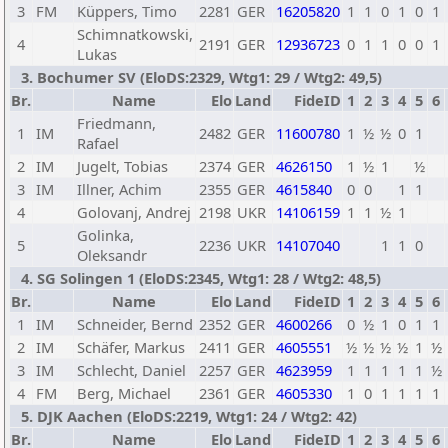
3
FM
Küppers, Timo
2281
GER
16205820
1
1
0
1
0
1
Schimnatkowski,
4
2191
GER
12936723
0
1
1
0
0
1
Lukas
3. Bochumer SV (EloDS:2329, Wtg1: 29 / Wtg2: 49,5)
Br.
Name
Elo
Land
FideID
1
2
3
4
5
6
Friedmann,
1
IM
2482
GER
11600780
1
½
½
0
1
Rafael
2
IM
Jugelt, Tobias
2374
GER
4626150
1
½
1
½
3
IM
Illner, Achim
2355
GER
4615840
0
0
1
1
4
Golovanj, Andrej
2198
UKR
14106159
1
1
½
1
Golinka,
5
2236
UKR
14107040
1
1
0
Oleksandr
4. SG Solingen 1 (EloDS:2345, Wtg1: 28 / Wtg2: 48,5)
Br.
Name
Elo
Land
FideID
1
2
3
4
5
6
1
IM
Schneider, Bernd
2352
GER
4600266
0
½
1
0
1
1
2
IM
Schäfer, Markus
2411
GER
4605551
½
½
½
½
1
½
3
IM
Schlecht, Daniel
2257
GER
4623959
1
1
1
1
1
½
4
FM
Berg, Michael
2361
GER
4605330
1
0
1
1
1
1
5. DJK Aachen (EloDS:2219, Wtg1: 24 / Wtg2: 42)
Br.
Name
Elo
Land
FideID
1
2
3
4
5
6