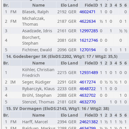
Br.
Name
Elo
Land
FideID
1
2
3
4
5
6
1
FM
Blasek, Ralph
2192
GER
4602471
1
0
0
0
Michalczak,
2
FM
2187
GER
4622634
½
1
0
0
1
Thomas
3
Asadzade, Idris
2161
GER
12997285
0
1
½
½
Borchert,
4
2081
GER
16212746
0
0
0
Stephan
5
Fichtner, Ewald
2096
GER
1270194
0
1
1
1
14. Godesberger SK (EloDS:2202, Wtg1: 17 / Wtg2: 35,5)
Br.
Name
Elo
Land
FideID
1
2
3
4
5
6
Köhler, Christian
1
2215
GER
12931489
1
1
0
1
0
0
Friedrich
2
IM
Seger, Rüdiger
2291
GER
4617274
0
½
½
½
1
0
3
Rybarczyk, Klaus
2233
GER
4648722
1
1
0
0
4
Bröhl, Stephan
2088
GER
4632702
0
0
1
0
5
Stenzel, Thomas
2181
GER
4632770
1
0
1
0
15. SV Dormagen (EloDS:2143, Wtg1: 16 / Wtg2: 38)
Br.
Name
Elo
Land
FideID
1
2
3
4
5
6
1
FM
Harff, Marcel
2394
GER
24621382
1
½
1
1
½
1
2
FM
Balduan, Markus
2288
GER
4634799
½
½
1
½
0
1