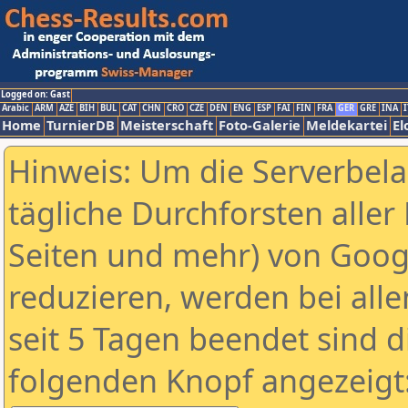
Logged on: Gast
Arabic
ARM
AZE
BIH
BUL
CAT
CHN
CRO
CZE
DEN
ENG
ESP
FAI
FIN
FRA
GER
GRE
INA
I
Home
TurnierDB
Meisterschaft
Foto-Galerie
Meldekartei
El
Hinweis: Um die Serverbel
tägliche Durchforsten aller 
Seiten und mehr) von Goog
reduzieren, werden bei alle
seit 5 Tagen beendet sind d
folgenden Knopf angezeigt