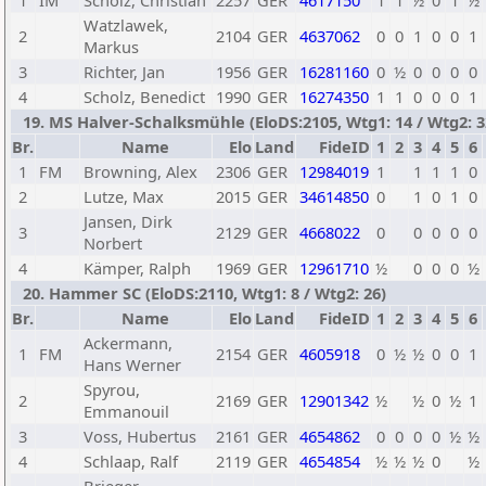
1
IM
Scholz, Christian
2257
GER
4617150
1
1
½
0
1
½
Watzlawek,
2
2104
GER
4637062
0
0
1
0
0
1
Markus
3
Richter, Jan
1956
GER
16281160
0
½
0
0
0
0
4
Scholz, Benedict
1990
GER
16274350
1
1
0
0
0
1
19. MS Halver-Schalksmühle (EloDS:2105, Wtg1: 14 / Wtg2: 3
Br.
Name
Elo
Land
FideID
1
2
3
4
5
6
1
FM
Browning, Alex
2306
GER
12984019
1
1
1
1
0
2
Lutze, Max
2015
GER
34614850
0
1
0
1
0
Jansen, Dirk
3
2129
GER
4668022
0
0
0
0
0
Norbert
4
Kämper, Ralph
1969
GER
12961710
½
0
0
0
½
20. Hammer SC (EloDS:2110, Wtg1: 8 / Wtg2: 26)
Br.
Name
Elo
Land
FideID
1
2
3
4
5
6
Ackermann,
1
FM
2154
GER
4605918
0
½
½
0
0
1
Hans Werner
Spyrou,
2
2169
GER
12901342
½
½
0
½
1
Emmanouil
3
Voss, Hubertus
2161
GER
4654862
0
0
0
0
½
½
4
Schlaap, Ralf
2119
GER
4654854
½
½
½
0
½