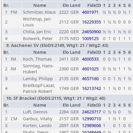
Br.
Name
Elo
Land
FideID
1
2
3
4
5
6
1
FM
Schmitzer, Klaus
2222
GER
4601971
½
½
½
0
½
1
Wichtrup, Jan-
2
2112
GER
16229355
1
½
½
0
0
0
Louis
3
Chilla, Jan Eric
2220
GER
24650900
½
½
1
½
½
0
4
Bolwerk, Peter
2175
NED
1009125
0
1
0
1
1
1
9. Aachener SV (EloDS:2149, Wtg1: 21 / Wtg2: 43)
Br.
Name
Elo
Land
FideID
1
2
3
4
5
6
1
IM
Koch, Thomas
2411
GER
4600533
0
0
½
1
1
0
Sonntag, Hans-
2
IM
2300
GER
4601025
0
½
½
1
1
½
Hubert
3
Lamby, Philipp
2135
GER
4657160
0
0
1
½
1
½
Breitkopf-Lazar,
4
1749
GER
16213742
1
1
½
0
1
0
Patrick-Robert
10. SF Brackel (EloDS:2115, Wtg1: 21 / Wtg2: 40)
Br.
Name
Elo
Land
FideID
1
2
3
4
5
6
1
Luft, Dennis
2284
GER
24623717
0
½
½
0
½
2
CM
Garbuz, Vitaliy
2157
GER
12990710
1
½
1
0
3
Korten, Lando
2097
GER
12989606
1
0
1
0
0
4
Skabs, Denis
1967
GER
16248449
0
½
1
0
1