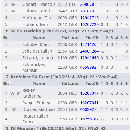
2
IM
Godart, Francois
2312
BEL
208078
1
1
0
0
0
3
IM
Gulbas, Cemil
2442
TUR
201820
1
0
0
1
1
4
Hoffmann, Tim
2093
GER
12942715
1
½
0
1
0
5
Höfken, Tom
2012
GER
16207220
0
0
0
1
0
6. SK KS Iserlohn (EloDS:2261, Wtg1: 23 / Wtg2: 44,5)
Br.
Name
Elo
Land
FideID
1
2
3
4
5
6
1
Schulze, Marc
2306
GER
1271126
1
0
0
1
½
2
Scheider, Julian
2366
GER
24601284
½
1
1
1
0
3
Eckardt, Joshua
2169
GER
12941646
0
0
0
1
1
Schmücker,
4
2203
GER
4658892
0
0
0
1
0
Marcus
7. Krefelder SK Turm (EloDS:2114, Wtg1: 22 / Wtg2: 44)
Br.
Name
Elo
Land
FideID
1
2
3
4
5
6
Ricken,
1
WFM
2084
NED
16207017
0
1
½
0
½
½
Katharina
2
Panjer, Sidney
2200
GER
16207041
1
0
0
1
1
1
3
FM
Dorner, Matthias
2204
GER
4602927
1
1
½
½
½
0
Reuter, Julian-
4
1966
GER
16256182
½
1
0
0
0
0
Frank
8. SK Münster 1 (EloDS:2182, Wtg1: 22 / Wtg2: 43)