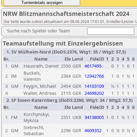
NRW Blitzmannschaftsmeisterschaft 2024
Die Seite wurde zuletzt aktualisiert am 08.06.2024 17:01:01, Ersteller/Letzte
Suche nach Spieler oder Team
Teamaufstellung mit Einzelergebnissen
1. SV Mülheim-Nord (EloDS:2376, Wtg1: 35 / Wtg2: 57,5)
Br.
Name
Elo
Land
FideID
1
2
3
4
5
6
1
GM
Hausrath, Daniel
2550
GER
4617495
0
1
1
0
1
Buckels,
2
IM
2384
GER
12942766
1
0
1
½
1
Valentin
3
GM
Feygin, Michael
2454
GER
14103109
½
1
1
1
1
4
Walter, Andreas
2115
GER
24698202
1
1
1
1
1
2. SF Essen-Katernberg (EloDS:2280, Wtg1: 34 / Wtg2: 57,5)
Br.
Name
Elo
Land
FideID
1
2
3
4
5
6
Korchynskyi,
1
FM
2351
UKR
34138005
1
0
1
½
1
1
Mykola
Siebrecht,
2
GM
2296
GER
4609352
1
0
½
0
½
0
Sebastian