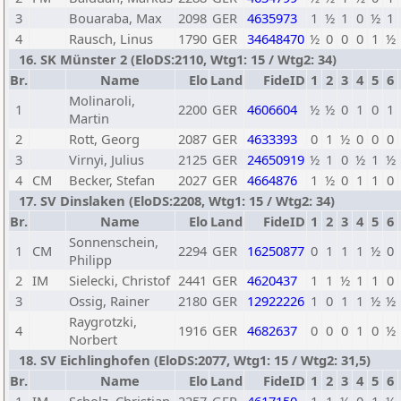
3
Bouaraba, Max
2098
GER
4635973
1
½
1
0
½
1
4
Rausch, Linus
1790
GER
34648470
½
0
0
0
1
½
16. SK Münster 2 (EloDS:2110, Wtg1: 15 / Wtg2: 34)
Br.
Name
Elo
Land
FideID
1
2
3
4
5
6
Molinaroli,
1
2200
GER
4606604
½
½
0
1
0
1
Martin
2
Rott, Georg
2087
GER
4633393
0
1
½
0
0
0
3
Virnyi, Julius
2125
GER
24650919
½
1
0
½
1
½
4
CM
Becker, Stefan
2027
GER
4664876
1
½
0
1
1
0
17. SV Dinslaken (EloDS:2208, Wtg1: 15 / Wtg2: 34)
Br.
Name
Elo
Land
FideID
1
2
3
4
5
6
Sonnenschein,
1
CM
2294
GER
16250877
0
1
1
1
½
0
Philipp
2
IM
Sielecki, Christof
2441
GER
4620437
1
1
½
1
1
0
3
Ossig, Rainer
2180
GER
12922226
1
0
1
1
½
½
Raygrotzki,
4
1916
GER
4682637
0
0
0
1
0
½
Norbert
18. SV Eichlinghofen (EloDS:2077, Wtg1: 15 / Wtg2: 31,5)
Br.
Name
Elo
Land
FideID
1
2
3
4
5
6