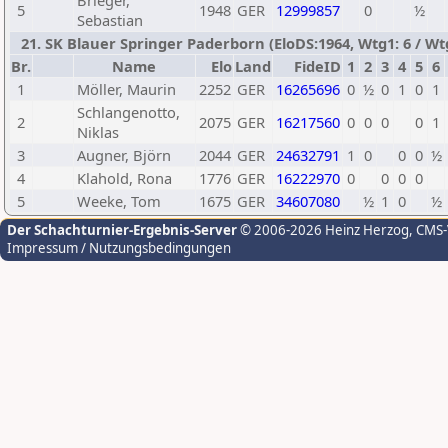
Brieger,
5
1948
GER
12999857
0
½
Sebastian
21. SK Blauer Springer Paderborn (EloDS:1964, Wtg1: 6 / Wtg
Br.
Name
Elo
Land
FideID
1
2
3
4
5
6
1
Möller, Maurin
2252
GER
16265696
0
½
0
1
0
1
Schlangenotto,
2
2075
GER
16217560
0
0
0
0
1
Niklas
3
Augner, Björn
2044
GER
24632791
1
0
0
0
½
4
Klahold, Rona
1776
GER
16222970
0
0
0
0
5
Weeke, Tom
1675
GER
34607080
½
1
0
½
Der Schachturnier-Ergebnis-Server
© 2006-2026 Heinz Herzog
, CMS
Impressum / Nutzungsbedingungen