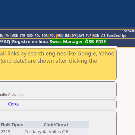
Servert
TA
JPN
MKD
LTU
NED
POL
POR
ROU
RUS
SRB
SVK
SWE
TUR
UKR
VIE
FontSize:11pt
/FAQ
Registre en línia
Swiss-Manager
ÖSB
FIDE
all links by search engines like Google, Yahoo
(end-date) are shown after clicking the
uillo Gonzalez
Cerca
EloN
Tipus
Club/Ciutat
2319
Cerdanyola Valles C.E.