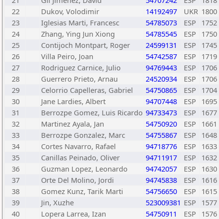
21
Gil Jimenez, David
54707242
ESP
1818
22
Dukov, Volodimir
14192497
UKR
1800
23
Iglesias Marti, Francesc
54785073
ESP
1752
24
Zhang, Ying Jun Xiong
54785545
ESP
1750
25
Contijoch Montpart, Roger
24599131
ESP
1745
26
Villa Peiro, Joan
54742587
ESP
1719
27
Rodriguez Carnice, Julio
94769443
ESP
1706
28
Guerrero Prieto, Arnau
24520934
ESP
1706
29
Celorrio Capelleras, Gabriel
54750865
ESP
1704
30
Jane Lardies, Albert
94707448
ESP
1695
31
Berrozpe Gomez, Luis Ricardo
94733473
ESP
1677
32
Martinez Ayala, Jan
54750920
ESP
1661
33
Berrozpe Gonzalez, Marc
54755867
ESP
1648
34
Cortes Navarro, Rafael
94718776
ESP
1633
35
Canillas Peinado, Oliver
94711917
ESP
1632
36
Guzman Lopez, Leonardo
94742057
ESP
1630
37
Orte Del Molino, Jordi
94745838
ESP
1616
38
Gomez Kunz, Tarik Marti
54756650
ESP
1615
39
Jin, Xuzhe
523009381
ESP
1577
40
Lopera Larrea, Izan
54750911
ESP
1576