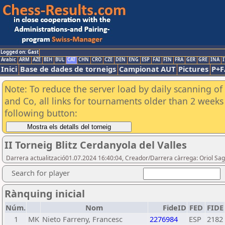
Logged on: Gast
Arabic
ARM
AZE
BIH
BUL
CAT
CHN
CRO
CZE
DEN
ENG
ESP
FAI
FIN
FRA
GER
GRE
INA
I
Inici
Base de dades de torneigs
Campionat AUT
Pictures
P+F
Note: To reduce the server load by daily scanning of 
and Co, all links for tournaments older than 2 weeks 
following button:
II Torneig Blitz Cerdanyola del Valles
Darrera actualització01.07.2024 16:40:04, Creador/Darrera càrrega: Oriol Sag
Search for player
Rànquing inicial
Núm.
Nom
FideID
FED
FIDE
1
MK
Nieto Farreny, Francesc
2276984
ESP
2182