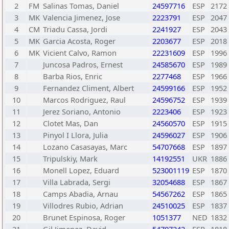
2
FM
Salinas Tomas, Daniel
24597716
ESP
2172
3
MK
Valencia Jimenez, Jose
2223791
ESP
2047
4
CM
Triadu Cassa, Jordi
2241927
ESP
2043
5
MK
Garcia Acosta, Roger
2203677
ESP
2018
6
MK
Vicient Calvo, Ramon
22231609
ESP
1996
7
Juncosa Padros, Ernest
24585670
ESP
1989
8
Barba Rios, Enric
2277468
ESP
1966
9
Fernandez Climent, Albert
24599166
ESP
1952
10
Marcos Rodriguez, Raul
24596752
ESP
1939
11
Jerez Soriano, Antonio
2223406
ESP
1923
12
Clotet Mas, Dan
24560570
ESP
1915
13
Pinyol I Llora, Julia
24596027
ESP
1906
14
Lozano Casasayas, Marc
54707668
ESP
1897
15
Tripulskiy, Mark
14192551
UKR
1886
16
Monell Lopez, Eduard
523001119
ESP
1870
17
Villa Labrada, Sergi
32054688
ESP
1867
18
Camps Abadia, Arnau
54567262
ESP
1865
19
Villodres Rubio, Adrian
24510025
ESP
1837
20
Brunet Espinosa, Roger
1051377
NED
1832