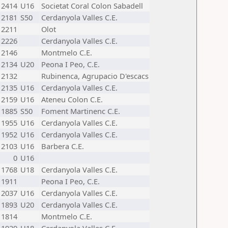
2414
U16
Societat Coral Colon Sabadell
2181
S50
Cerdanyola Valles C.E.
2211
Olot
2226
Cerdanyola Valles C.E.
2146
Montmelo C.E.
2134
U20
Peona I Peo, C.E.
2132
Rubinenca, Agrupacio D'escacs
2135
U16
Cerdanyola Valles C.E.
2159
U16
Ateneu Colon C.E.
1885
S50
Foment Martinenc C.E.
1955
U16
Cerdanyola Valles C.E.
1952
U16
Cerdanyola Valles C.E.
2103
U16
Barbera C.E.
0
U16
1768
U18
Cerdanyola Valles C.E.
1911
Peona I Peo, C.E.
2037
U16
Cerdanyola Valles C.E.
1893
U20
Cerdanyola Valles C.E.
1814
Montmelo C.E.