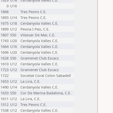
1929
U18
Cerdanyola Valles C.E.
0
U16
1868
Tres Peons C.E.
1893
U14
Tres Peons C.E.
1675
U18
Cerdanyola Valles C.E.
1899
U12
Peona I Peo, C.E.
1807
S50
Vilassar De Mar, C.E.
1743
U20
Cerdanyola Valles C.E.
1664
U16
Cerdanyola Valles C.E.
1696
U20
Cerdanyola Valles C.E.
1628
S50
Gramenet Club Escacs
1610
U12
Cerdanyola Valles C.E.
1723
U12
Gramenet Club Escacs
1722
Societat Coral Colon Sabadell
1653
U12
La Lira, C.E.
1490
U14
Cerdanyola Valles C.E.
1633
S50
Cor De Marina Badalona, C.E.
1611
U12
La Lira, C.E.
1512
U12
Tres Peons C.E.
1538
U12
Cerdanyola Valles C.E.