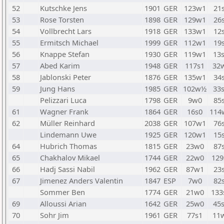
52
Kutschke Jens
1901
GER
123w1
21
53
Rose Torsten
1898
GER
129w1
26
54
Vollbrecht Lars
1918
GER
133w1
12
55
Ermitsch Michael
1999
GER
112w1
19
56
Knappe Stefan
1930
GER
119w1
13
57
Abed Karim
1948
GER
117s1
32
58
Jablonski Peter
1876
GER
135w1
34
59
Jung Hans
1985
GER
102w½
33
Pelizzari Luca
1798
GER
9w0
85
61
Wagner Frank
1864
GER
16s0
114
62
Müller Reinhard
2038
GER
107w1
76
Lindemann Uwe
1925
GER
120w1
15
64
Hubrich Thomas
1815
GER
23w0
87
65
Chakhalov Mikael
1744
GER
22w0
129
66
Hadj Sassi Nabil
1962
GER
87w1
23
67
Jimenez Anders Valentin
1847
ESP
7w0
82
Sommer Ben
1774
GER
21w0
133
69
Alloussi Arian
1642
GER
25w0
45
70
Sohr Jim
1961
GER
77s1
11