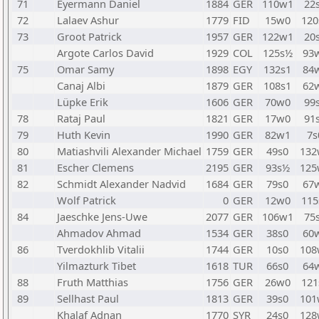
71
Eyermann Daniel
1884
GER
110w1
22
72
Lalaev Ashur
1779
FID
15w0
120
73
Groot Patrick
1957
GER
122w1
20
Argote Carlos David
1929
COL
125s½
93
75
Omar Samy
1898
EGY
132s1
84
Canaj Albi
1879
GER
108s1
62
Lüpke Erik
1606
GER
70w0
99
78
Rataj Paul
1821
GER
17w0
91
79
Huth Kevin
1990
GER
82w1
7s
80
Matiashvili Alexander Michael
1759
GER
49s0
132
81
Escher Clemens
2195
GER
93s½
125
82
Schmidt Alexander Nadvid
1684
GER
79s0
67
Wolf Patrick
0
GER
12w0
115
84
Jaeschke Jens-Uwe
2077
GER
106w1
75
Ahmadov Ahmad
1534
GER
38s0
60
86
Tverdokhlib Vitalii
1744
GER
10s0
108
Yilmazturk Tibet
1618
TUR
66s0
64
88
Fruth Matthias
1756
GER
26w0
121
89
Sellhast Paul
1813
GER
39s0
101
Khalaf Adnan
1770
SYR
24s0
128