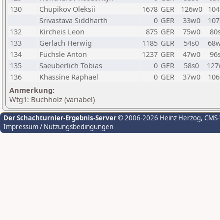
130
Chupikov Oleksii
1678
GER
126w0
104
Srivastava Siddharth
0
GER
33w0
107
132
Kircheis Leon
875
GER
75w0
80
133
Gerlach Herwig
1185
GER
54s0
68
134
Füchsle Anton
1237
GER
47w0
96
135
Saeuberlich Tobias
0
GER
58s0
127
136
Khassine Raphael
0
GER
37w0
106
Anmerkung:
Wtg1: Buchholz (variabel)
Der Schachturnier-Ergebnis-Server
© 2006-2026 Heinz Herzog
, CMS
Impressum / Nutzungsbedingungen