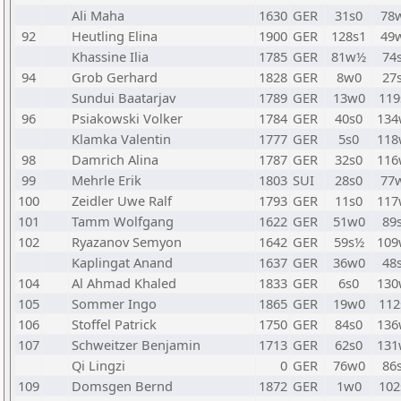
Ali Maha
1630
GER
31s0
78
92
Heutling Elina
1900
GER
128s1
49
Khassine Ilia
1785
GER
81w½
74
94
Grob Gerhard
1828
GER
8w0
27
Sundui Baatarjav
1789
GER
13w0
119
96
Psiakowski Volker
1784
GER
40s0
134
Klamka Valentin
1777
GER
5s0
118
98
Damrich Alina
1787
GER
32s0
116
99
Mehrle Erik
1803
SUI
28s0
77
100
Zeidler Uwe Ralf
1793
GER
11s0
117
101
Tamm Wolfgang
1622
GER
51w0
89
102
Ryazanov Semyon
1642
GER
59s½
109
Kaplingat Anand
1637
GER
36w0
48
104
Al Ahmad Khaled
1833
GER
6s0
130
105
Sommer Ingo
1865
GER
19w0
112
106
Stoffel Patrick
1750
GER
84s0
136
107
Schweitzer Benjamin
1713
GER
62s0
131
Qi Lingzi
0
GER
76w0
86
109
Domsgen Bernd
1872
GER
1w0
102