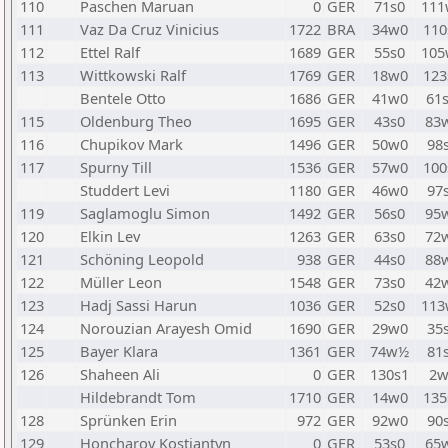
110
Paschen Maruan
0
GER
71s0
111
111
Vaz Da Cruz Vinicius
1722
BRA
34w0
110
112
Ettel Ralf
1689
GER
55s0
105
113
Wittkowski Ralf
1769
GER
18w0
123
Bentele Otto
1686
GER
41w0
61
115
Oldenburg Theo
1695
GER
43s0
83
116
Chupikov Mark
1496
GER
50w0
98
117
Spurny Till
1536
GER
57w0
100
Studdert Levi
1180
GER
46w0
97
119
Saglamoglu Simon
1492
GER
56s0
95
120
Elkin Lev
1263
GER
63s0
72
121
Schöning Leopold
938
GER
44s0
88
122
Müller Leon
1548
GER
73s0
42
123
Hadj Sassi Harun
1036
GER
52s0
113
124
Norouzian Arayesh Omid
1690
GER
29w0
35
125
Bayer Klara
1361
GER
74w½
81
126
Shaheen Ali
0
GER
130s1
2w
Hildebrandt Tom
1710
GER
14w0
135
128
Sprünken Erin
972
GER
92w0
90
129
Honcharov Kostiantyn
0
GER
53s0
65