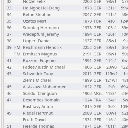
32
Nötzel Felix
2200
GER
98w1
57
33
Ho Ngoc Hai-Dang
1873
GER
131s1
59
34
Bethe Stephan
2047
GER
111s1
58
35
Özates Mert
1870
TUR
4s0
124
36
Sonntag Hermann
1978
GER
103s1
39
37
Wadepfuhl Jeremy
1894
GER
136s1
10
38
Lippert Daniel
1937
GER
85w1
9s
39
FM
Reichmann Hendrik
2252
GER
89w1
36
FM
Ermitsch Magnus
2191
GER
96w1
50
41
Buzzoni Eugenio
1991
GER
114s1
6w
42
Fadeev Justin Michael
1806
GER
20w0
122
43
Schwedek Tony
2011
GER
115w1
1s
Ziems Michael
1899
GER
121w1
18
45
Al-Azzawi Muhammed
1822
GER
2s0
69
46
Sundui Chinguun
1902
MGL
118s1
24
47
Besombes Romain
1924
FRA
134s1
5w
Bashtavy Anton
1815
GER
3s0
103
49
Riedel Hartmut
2089
GER
80w1
92
Fruth David
1931
GER
116s1
40
51
Heerde Thomas
1971
GER
101s1
28