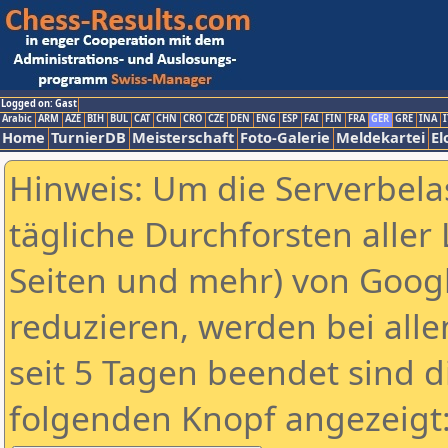
Logged on: Gast
Arabic
ARM
AZE
BIH
BUL
CAT
CHN
CRO
CZE
DEN
ENG
ESP
FAI
FIN
FRA
GER
GRE
INA
I
Home
TurnierDB
Meisterschaft
Foto-Galerie
Meldekartei
El
Hinweis: Um die Serverbela
tägliche Durchforsten aller 
Seiten und mehr) von Goog
reduzieren, werden bei alle
seit 5 Tagen beendet sind d
folgenden Knopf angezeigt