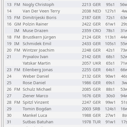
13
FM
Nogly Christoph
2213
GER
95s1
56
14
Van Der Veen Terry
2038
NED
127s1
4w
15
FM
Dimitrijeski Boris
2187
GER
72s1
63
16
GM
Polzin Rainer
2422
GER
61w1
29
IM
Muse Drazen
2359
CRO
78s1
31
18
FM
Brustkern Jürgen
2124
GER
113s1
44
19
IM
Schmidek Emil
2433
GER
105s1
55
20
FM
Wintzer Joachim
2248
GER
42s1
73
21
Pryvalov Ivan
2142
GER
68s1
52
Yatskar Martin
2057
UKR
65s1
71
23
FM
Eilenberg Jonas
2255
GER
64s1
66
24
Weber Daniel
2132
GER
90w1
46
25
Rose Daniel
1986
GER
69s1
3w
26
FM
Schulz Michael
2085
GER
88s1
53
27
Ziener Marco
1676
GER
30s0
94
28
FM
Spitzl Vinzent
2247
GER
99w1
51
29
Tomin Bogdan
2003
SRB
124s1
16
30
Mankel Luca
1988
GER
27w1
8s
31
Sutbas Batuhan
1978
TUR
91w1
17