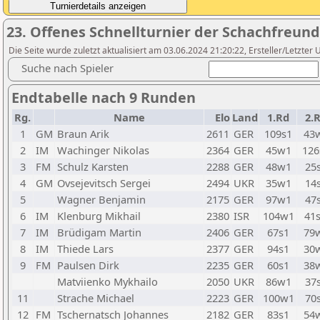
23. Offenes Schnellturnier der Schachfreund
Die Seite wurde zuletzt aktualisiert am 03.06.2024 21:20:22, Ersteller/Letzter
Suche nach Spieler
Endtabelle nach 9 Runden
Rg.
Name
Elo
Land
1.Rd
2.
1
GM
Braun Arik
2611
GER
109s1
43
2
IM
Wachinger Nikolas
2364
GER
45w1
126
3
FM
Schulz Karsten
2288
GER
48w1
25
4
GM
Ovsejevitsch Sergei
2494
UKR
35w1
14
5
Wagner Benjamin
2175
GER
97w1
47
6
IM
Klenburg Mikhail
2380
ISR
104w1
41
7
IM
Brüdigam Martin
2406
GER
67s1
79
8
IM
Thiede Lars
2377
GER
94s1
30
9
FM
Paulsen Dirk
2235
GER
60s1
38
Matviienko Mykhailo
2050
UKR
86w1
37
11
Strache Michael
2223
GER
100w1
70
12
FM
Tschernatsch Johannes
2182
GER
83s1
54