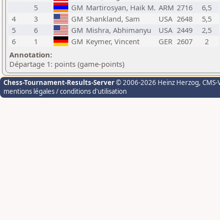
5
GM
Martirosyan, Haik M.
ARM
2716
6,5
4
3
GM
Shankland, Sam
USA
2648
5,5
5
6
GM
Mishra, Abhimanyu
USA
2449
2,5
6
1
GM
Keymer, Vincent
GER
2607
2
Annotation:
Départage 1: points (game-points)
Chess-Tournament-Results-Server
© 2006-2026 Heinz Herzog
, CMS-
mentions légales / conditions d'utilisation