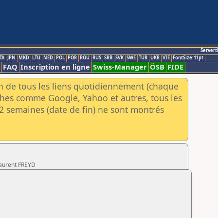
Servert
TA
JPN
MKD
LTU
NED
POL
POR
ROU
RUS
SRB
SVK
SWE
TUR
UKR
VIE
FontSize:11pt
FAQ
Inscription en ligne
Swiss-Manager
ÖSB
FIDE
an de tous les liens quotidiennement (chaque
rches comme Google, Yahoo et autres, tous les
e 2 semaines (date de fin) ne sont montrés
Laurent FREYD