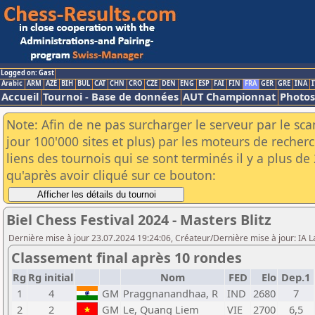
Logged on: Gast
Arabic
ARM
AZE
BIH
BUL
CAT
CHN
CRO
CZE
DEN
ENG
ESP
FAI
FIN
FRA
GER
GRE
INA
I
Accueil
Tournoi - Base de données
AUT Championnat
Photos
Note: Afin de ne pas surcharger le serveur par le sc
jour 100'000 sites et plus) par les moteurs de reche
liens des tournois qui se sont terminés il y a plus d
qu'après avoir cliqué sur ce bouton:
Biel Chess Festival 2024 - Masters Blitz
Dernière mise à jour 23.07.2024 19:24:06, Créateur/Dernière mise à jour: IA 
Classement final après 10 rondes
Rg
Rg initial
Nom
FED
Elo
Dep.1
1
4
GM
Praggnanandhaa, R
IND
2680
7
2
2
GM
Le, Quang Liem
VIE
2700
6,5