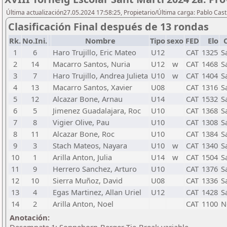
Última actualización27.05.2024 17:58:25, Propietario/Última carga: Pablo Casti
Clasificación Final después de 13 rondas
Rk.
No.Ini.
Nombre
Tipo
sexo
FED
Elo
1
6
Haro Trujillo, Eric Mateo
U12
CAT
1325
S
2
14
Macarro Santos, Nuria
U12
w
CAT
1468
S
3
7
Haro Trujillo, Andrea Julieta
U10
w
CAT
1404
S
4
13
Macarro Santos, Xavier
U08
CAT
1316
S
5
12
Alcazar Bone, Arnau
U14
CAT
1532
S
6
5
Jimenez Guadalajara, Roc
U10
CAT
1368
S
7
8
Vigier Olive, Pau
U10
CAT
1308
S
8
11
Alcazar Bone, Roc
U10
CAT
1384
S
9
3
Stach Mateos, Nayara
U10
w
CAT
1340
S
10
1
Arilla Anton, Julia
U14
w
CAT
1504
S
11
9
Herrero Sanchez, Arturo
U10
CAT
1376
S
12
10
Sierra Muñoz, David
U08
CAT
1336
S
13
4
Egas Martinez, Allan Uriel
U12
CAT
1428
S
14
2
Arilla Anton, Noel
CAT
1100
N
Anotación: