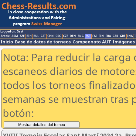
Logged on: Gast
Arabic
ARM
AZE
BIH
BUL
CAT
CHN
CRO
CZE
DEN
ENG
ESP
FAI
FIN
FRA
GER
GRE
INA
I
Inicio
Base de datos de torneos
Campeonato AUT
Imágenes
Nota: Para reducir la carga 
escaneos diarios de motor
todos los torneos finalizad
semanas se muestran tras p
botón:
XVIII Torneig Escolar Sant Martí 2024 2a. Pr