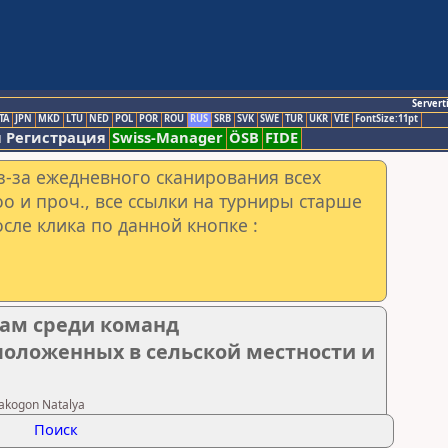
Servert
TA
JPN
MKD
LTU
NED
POL
POR
ROU
RUS
SRB
SVK
SWE
TUR
UKR
VIE
FontSize:11pt
 Регистрация
Swiss-Manager
ÖSB
FIDE
з-за ежедневного сканирования всех
o и проч., все ссылки на турниры старше
сле клика по данной кнопке :
там среди команд
оложенных в сельской местности и
akogon Natalya
Поиск