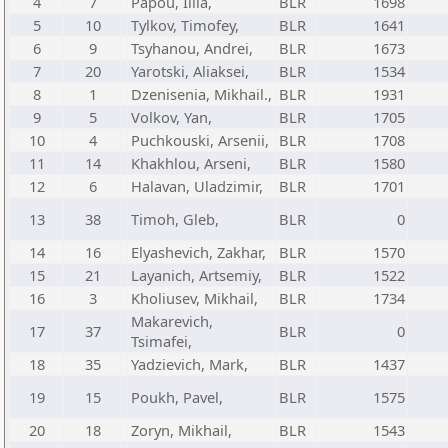
4
7
Papou, Illia,
BLR
1698
5
10
Tylkov, Timofey,
BLR
1641
6
9
Tsyhanou, Andrei,
BLR
1673
7
20
Yarotski, Aliaksei,
BLR
1534
8
1
Dzenisenia, Mikhail.,
BLR
1931
9
5
Volkov, Yan,
BLR
1705
10
4
Puchkouski, Arsenii,
BLR
1708
11
14
Khakhlou, Arseni,
BLR
1580
12
6
Halavan, Uladzimir,
BLR
1701
13
38
Timoh, Gleb,
BLR
0
14
16
Elyashevich, Zakhar,
BLR
1570
15
21
Layanich, Artsemiy,
BLR
1522
16
3
Kholiusev, Mikhail,
BLR
1734
Makarevich,
17
37
BLR
0
Tsimafei,
18
35
Yadzievich, Mark,
BLR
1437
19
15
Poukh, Pavel,
BLR
1575
20
18
Zoryn, Mikhail,
BLR
1543