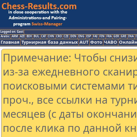
Logged on: Gast
Arabic
ARM
AZE
BIH
BUL
CAT
CHN
CRO
CZE
DEN
ENG
ESP
FAI
FIN
FRA
GER
GRE
INA
I
Главная
Турнирная база данных
AUT
Фото
ЧАВО
Онлайн
Примечание: Чтобы снизи
из-за ежедневного скани
поисковыми системами ти
проч., все ссылки на тур
месяцев (с даты окончан
после клика по данной кн