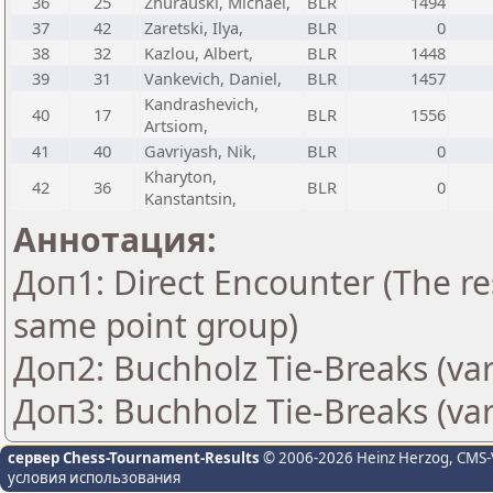
36
25
Zhurauski, Michael,
BLR
1494
37
42
Zaretski, Ilya,
BLR
0
38
32
Kazlou, Albert,
BLR
1448
39
31
Vankevich, Daniel,
BLR
1457
Kandrashevich,
40
17
BLR
1556
Artsiom,
41
40
Gavriyash, Nik,
BLR
0
Kharyton,
42
36
BLR
0
Kanstantsin,
Аннотация:
Доп1: Direct Encounter (The res
same point group)
Доп2: Buchholz Tie-Breaks (var
Доп3: Buchholz Tie-Breaks (var
сервер Chess-Tournament-Results
© 2006-2026 Heinz Herzog
, CMS-
условия использования