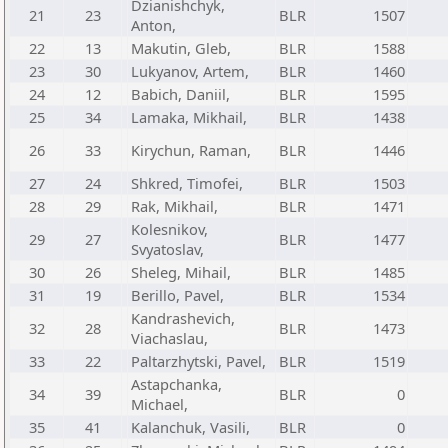
Dzianishchyk,
21
23
BLR
1507
Anton,
22
13
Makutin, Gleb,
BLR
1588
23
30
Lukyanov, Artem,
BLR
1460
24
12
Babich, Daniil,
BLR
1595
25
34
Lamaka, Mikhail,
BLR
1438
26
33
Kirychun, Raman,
BLR
1446
27
24
Shkred, Timofei,
BLR
1503
28
29
Rak, Mikhail,
BLR
1471
Kolesnikov,
29
27
BLR
1477
Svyatoslav,
30
26
Sheleg, Mihail,
BLR
1485
31
19
Berillo, Pavel,
BLR
1534
Kandrashevich,
32
28
BLR
1473
Viachaslau,
33
22
Paltarzhytski, Pavel,
BLR
1519
Astapchanka,
34
39
BLR
0
Michael,
35
41
Kalanchuk, Vasili,
BLR
0