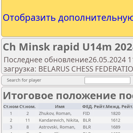
Отобразить дополнительну
Ch Minsk rapid U14m 202
Последнее обновление26.05.2024 1
загрузка: BELARUS CHESS FEDERATI
Search for player
Итоговое положение пос
Ст.ном
Ст.ном.
Имя
ФЕД.
Рейт.Межд.
Рейт
1
2
Zhukov, Roman,
FID
1820
2
11
Kandarevich, Nikita,
BLR
1612
3
8
Astrovski, Roman,
BLR
1689