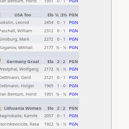
Van Bentum, Horst
1951
0 - 1
PGN
USA Too
Elo
½ :3½
PGN
Sokolin, Leonid
2454
0 - 1
PGN
Paschall, William
2312
0 - 1
PGN
Ginsburg, Mark
2272
0 - 1
PGN
Koganov, Mikhail
2177
½ - ½
PGN
Germany Graal
Elo
2 : 2
PGN
Westphal, Wolfgang
2172
½ - ½
PGN
Dettmann, Gerd
2121
0 - 1
PGN
Dettmann, Holger
1965
1 - 0
PGN
Van Bentum, Horst
1951
½ - ½
PGN
Lithuania Women
Elo
2 : 2
PGN
Baginskaite, Kamile
2057
0 - 1
PGN
Norinkeviciute, Rasa
1922
½ - ½
PGN