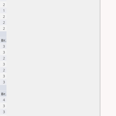
2
1
2
2
2
Br.
3
3
2
3
2
3
3
Br.
4
3
3