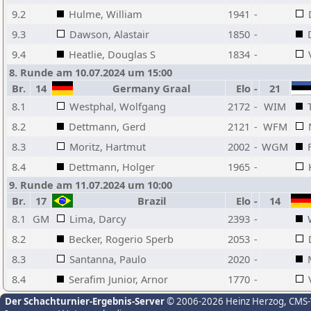
9.2
Hulme, William
1941
-
9.3
Dawson, Alastair
1850
-
9.4
Heatlie, Douglas S
1834
-
8. Runde am 10.07.2024 um 15:00
Br.
14
Germany Graal
Elo
-
21
8.1
Westphal, Wolfgang
2172
-
WIM
8.2
Dettmann, Gerd
2121
-
WFM
8.3
Moritz, Hartmut
2002
-
WGM
8.4
Dettmann, Holger
1965
-
9. Runde am 11.07.2024 um 10:00
Br.
17
Brazil
Elo
-
14
8.1
GM
Lima, Darcy
2393
-
8.2
Becker, Rogerio Sperb
2053
-
8.3
Santanna, Paulo
2020
-
8.4
Serafim Junior, Arnor
1770
-
Der Schachturnier-Ergebnis-Server
© 2006-2026 Heinz Herzog
, CMS