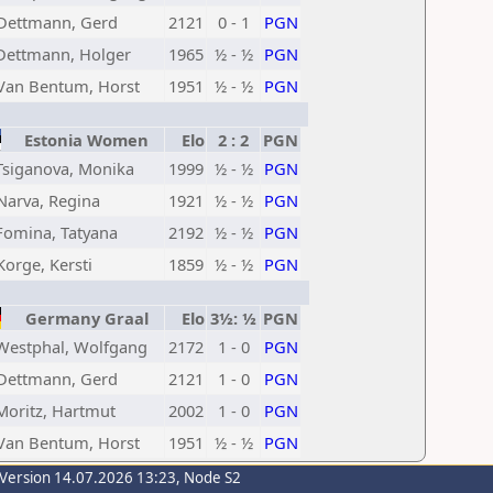
Dettmann, Gerd
2121
0 - 1
PGN
Dettmann, Holger
1965
½ - ½
PGN
Van Bentum, Horst
1951
½ - ½
PGN
Estonia Women
Elo
2 : 2
PGN
Tsiganova, Monika
1999
½ - ½
PGN
Narva, Regina
1921
½ - ½
PGN
Fomina, Tatyana
2192
½ - ½
PGN
Korge, Kersti
1859
½ - ½
PGN
Germany Graal
Elo
3½: ½
PGN
Westphal, Wolfgang
2172
1 - 0
PGN
Dettmann, Gerd
2121
1 - 0
PGN
Moritz, Hartmut
2002
1 - 0
PGN
Van Bentum, Horst
1951
½ - ½
PGN
-Version 14.07.2026 13:23, Node S2