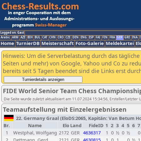
Logged on: Gast
Arabic
ARM
AZE
BIH
BUL
CAT
CHN
CRO
CZE
DEN
ENG
ESP
FAI
FIN
FRA
GER
GRE
INA
I
Home
TurnierDB
Meisterschaft
Foto-Galerie
Meldekartei
El
Hinweis: Um die Serverbelastung durch das tägliche D
Seiten und mehr) von Google, Yahoo und Co zu reduz
bereits seit 5 Tagen beendet sind die Links erst dur
FIDE World Senior Team Chess Championshi
Die Seite wurde zuletzt aktualisiert am 11.07.2024 15:34:56, Ersteller/Letzter
Teamaufstellung mit Einzelergebnissen
22. Germany Graal (EloDS:2065, Kapitän: Van Betum Hors
Br.
Name
Elo
Land
FideID
1
2
3
4
5
6
7
1
Westphal, Wolfgang
2172
GER
4636317
1
0
½
0
½
0
2
Dettmann, Gerd
2121
GER
4630815
1
0
1
0
½
1