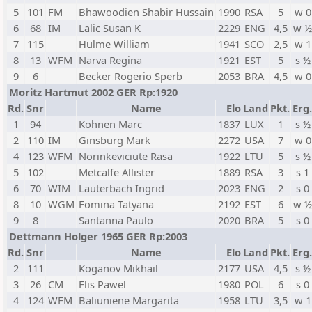
5
101
FM
Bhawoodien Shabir Hussain
1990
RSA
5
w 0
6
68
IM
Lalic Susan K
2229
ENG
4,5
w ½
7
115
Hulme William
1941
SCO
2,5
w 1
8
13
WFM
Narva Regina
1921
EST
5
s ½
9
6
Becker Rogerio Sperb
2053
BRA
4,5
w 0
Moritz Hartmut 2002 GER Rp:1920
Rd.
Snr
Name
Elo
Land
Pkt.
Erg.
1
94
Kohnen Marc
1837
LUX
1
s ½
2
110
IM
Ginsburg Mark
2272
USA
7
w 0
4
123
WFM
Norinkeviciute Rasa
1922
LTU
5
s ½
5
102
Metcalfe Allister
1889
RSA
3
s 1
6
70
WIM
Lauterbach Ingrid
2023
ENG
2
s 0
8
10
WGM
Fomina Tatyana
2192
EST
6
w ½
9
8
Santanna Paulo
2020
BRA
5
s 0
Dettmann Holger 1965 GER Rp:2003
Rd.
Snr
Name
Elo
Land
Pkt.
Erg.
2
111
Koganov Mikhail
2177
USA
4,5
s ½
3
26
CM
Flis Pawel
1980
POL
6
s 0
4
124
WFM
Baliuniene Margarita
1958
LTU
3,5
w 1