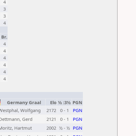
4
3
3
4
Br.
4
4
4
4
4
4
Germany Graal
Elo
½ :3½
PGN
Westphal, Wolfgang
2172
0 - 1
PGN
Dettmann, Gerd
2121
0 - 1
PGN
Moritz, Hartmut
2002
½ - ½
PGN