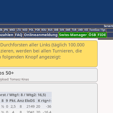
Servert
TA
JPN
MKD
LTU
NED
POL
POR
ROU
RUS
SRB
SVK
SWE
TUR
UKR
VIE
FontSize:11pt
ozahlen
FAQ
Onlineanmeldung
Swiss-Manager
ÖSB
FIDE
urchforsten aller Links (täglich 100.000
ieren, werden bei allen Turnieren, die
ch folgenden Knopf angezeigt:
ps 50+
 Upload: Tomasz Kinas
t / Wtg1: 8 / Wtg2: 16,5)
8
9
Pkt.
Anz
EloDS
K
rtg+/-
½
0
2,5
8
2149
20
-36
½
0
4
8
2041
20
-16,4