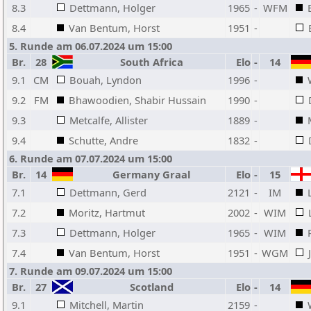
8.3
Dettmann, Holger
1965
-
WFM
8.4
Van Bentum, Horst
1951
-
5. Runde am 06.07.2024 um 15:00
Br.
28
South Africa
Elo
-
14
9.1
CM
Bouah, Lyndon
1996
-
9.2
FM
Bhawoodien, Shabir Hussain
1990
-
9.3
Metcalfe, Allister
1889
-
9.4
Schutte, Andre
1832
-
6. Runde am 07.07.2024 um 15:00
Br.
14
Germany Graal
Elo
-
15
7.1
Dettmann, Gerd
2121
-
IM
7.2
Moritz, Hartmut
2002
-
WIM
7.3
Dettmann, Holger
1965
-
WIM
7.4
Van Bentum, Horst
1951
-
WGM
7. Runde am 09.07.2024 um 15:00
Br.
27
Scotland
Elo
-
14
9.1
Mitchell, Martin
2159
-