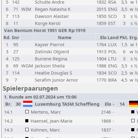
5
142
Schutte Andre
1832
RSA
3,5
w 1
6
71
WIM
Regan Natasha K
2015
ENG
3,5
w ½
7
113
Dawson Alastair
1850
SCO
3
s ½
8
11
Korge Kersti
1859
EST
3
s ½
Van Bentum Horst 1951 GER Rp:1919
Rd.
Snr
Name
Elo
Land
Pkt.
Erg.
1
95
Kayser Pierrot
1764
LUX
1,5
w 1
3
27
Zielinski Olgierd
1913
POL
6
w ½
4
125
Buriene Regina
1904
LTU
3
s ½
6
69
WGM
Jackson Sheila
1988
ENG
3,5
s ½
7
114
Heatlie Douglas S
1834
SCO
2,5
w ½
9
7
Serafim Junior Arnor
1770
BRA
4,5
w ½
Spielerpaarungen
1. Runde am 02.07.2024 um 15:00
Br.
30
Luxemburg TASM Scheffleng
Elo
-
14
14.1
Mertens, Marc
2146
-
14.2
Haensel, Jean-Marie
1868
-
14.3
Kohnen, Marc
1837
-