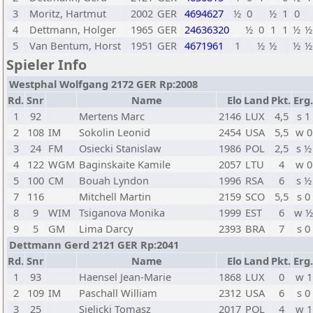
3
Moritz, Hartmut
2002
GER
4694627
½
0
½
1
0
4
Dettmann, Holger
1965
GER
24636320
½
0
1
1
½
½
5
Van Bentum, Horst
1951
GER
4671961
1
½
½
½
½
Spieler Info
Westphal Wolfgang 2172 GER Rp:2008
Rd.
Snr
Name
Elo
Land
Pkt.
Erg.
1
92
Mertens Marc
2146
LUX
4,5
s 1
2
108
IM
Sokolin Leonid
2454
USA
5,5
w 0
3
24
FM
Osiecki Stanislaw
1986
POL
2,5
s ½
4
122
WGM
Baginskaite Kamile
2057
LTU
4
w 0
5
100
CM
Bouah Lyndon
1996
RSA
6
s ½
7
116
Mitchell Martin
2159
SCO
5,5
s 0
8
9
WIM
Tsiganova Monika
1999
EST
6
w ½
9
5
GM
Lima Darcy
2393
BRA
7
s 0
Dettmann Gerd 2121 GER Rp:2041
Rd.
Snr
Name
Elo
Land
Pkt.
Erg.
1
93
Haensel Jean-Marie
1868
LUX
0
w 1
2
109
IM
Paschall William
2312
USA
6
s 0
3
25
Sielicki Tomasz
2017
POL
4
w 1