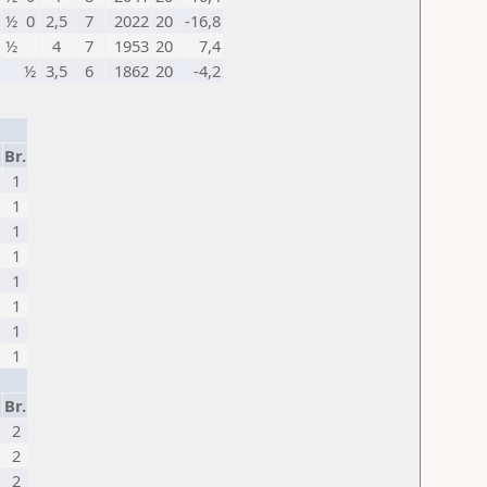
½
0
2,5
7
2022
20
-16,8
½
4
7
1953
20
7,4
½
3,5
6
1862
20
-4,2
Br.
1
1
1
1
1
1
1
1
Br.
2
2
2