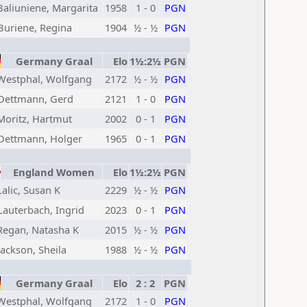
Baliuniene, Margarita
1958
1 - 0
PGN
Buriene, Regina
1904
½ - ½
PGN
Germany Graal
Elo
1½:2½
PGN
Westphal, Wolfgang
2172
½ - ½
PGN
Dettmann, Gerd
2121
1 - 0
PGN
Moritz, Hartmut
2002
0 - 1
PGN
Dettmann, Holger
1965
0 - 1
PGN
England Women
Elo
1½:2½
PGN
Lalic, Susan K
2229
½ - ½
PGN
Lauterbach, Ingrid
2023
0 - 1
PGN
Regan, Natasha K
2015
½ - ½
PGN
Jackson, Sheila
1988
½ - ½
PGN
Germany Graal
Elo
2 : 2
PGN
Westphal, Wolfgang
2172
1 - 0
PGN