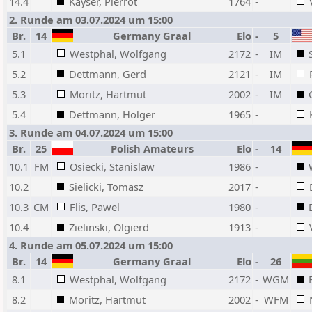
14.4
Kayser, Pierrot
1764
-
2. Runde am 03.07.2024 um 15:00
Br.
14
Germany Graal
Elo
-
5
5.1
Westphal, Wolfgang
2172
-
IM
5.2
Dettmann, Gerd
2121
-
IM
5.3
Moritz, Hartmut
2002
-
IM
5.4
Dettmann, Holger
1965
-
3. Runde am 04.07.2024 um 15:00
Br.
25
Polish Amateurs
Elo
-
14
10.1
FM
Osiecki, Stanislaw
1986
-
10.2
Sielicki, Tomasz
2017
-
10.3
CM
Flis, Pawel
1980
-
10.4
Zielinski, Olgierd
1913
-
4. Runde am 05.07.2024 um 15:00
Br.
14
Germany Graal
Elo
-
26
8.1
Westphal, Wolfgang
2172
-
WGM
8.2
Moritz, Hartmut
2002
-
WFM