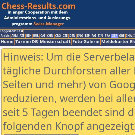
Logged on: Gast
Arabic
ARM
AZE
BIH
BUL
CAT
CHN
CRO
CZE
DEN
ENG
ESP
FAI
FIN
FRA
GER
GRE
INA
I
Home
TurnierDB
Meisterschaft
Foto-Galerie
Meldekartei
El
Hinweis: Um die Serverbel
tägliche Durchforsten aller 
Seiten und mehr) von Goog
reduzieren, werden bei alle
seit 5 Tagen beendet sind d
folgenden Knopf angezeigt