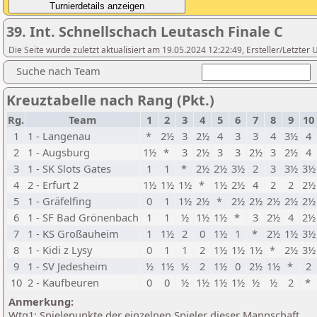
39. Int. Schnellschach Leutasch Finale C
Die Seite wurde zuletzt aktualisiert am 19.05.2024 12:22:49, Ersteller/Letzte
Suche nach Team
Kreuztabelle nach Rang (Pkt.)
Rg.
Team
1
2
3
4
5
6
7
8
9
10
1
1 - Langenau
*
2½
3
2½
4
3
3
4
3½
4
2
1 - Augsburg
1½
*
3
2½
3
3
2½
3
2½
4
3
1 - SK Slots Gates
1
1
*
2½
2½
3½
2
3
3½
3½
4
2 - Erfurt 2
1½
1½
1½
*
1½
2½
4
2
2
2½
5
1 - Gräfelfing
0
1
1½
2½
*
2½
2½
2½
2½
2½
6
1 - SF Bad Grönenbach
1
1
½
1½
1½
*
3
2½
4
2½
7
1 - KS Großauheim
1
1½
2
0
1½
1
*
2½
1½
3½
8
1 - Kidi z Lysy
0
1
1
2
1½
1½
1½
*
2½
3½
9
1 - SV Jedesheim
½
1½
½
2
1½
0
2½
1½
*
2
10
2 - Kaufbeuren
0
0
½
1½
1½
1½
½
½
2
*
Anmerkung:
Wtg1: Spielepunkte der einzelnen Spieler dieser Mannschaft