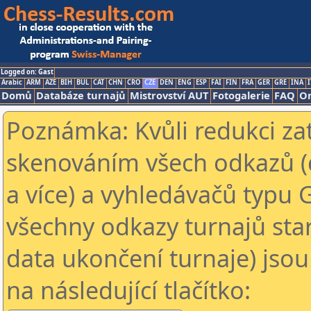
Logged on: Gast
Arabic
ARM
AZE
BIH
BUL
CAT
CHN
CRO
CZE
DEN
ENG
ESP
FAI
FIN
FRA
GER
GRE
INA
I
Domů
Databáze turnajů
Mistrovství AUT
Fotogalerie
FAQ
On
Poznámka: Kvůli redukci za
skenováním všech odkazů (
a více) a vyhledávačů typu 
všechny odkazy turnajů star
data ukončení turnaje) jsou
na následující tlačítko: