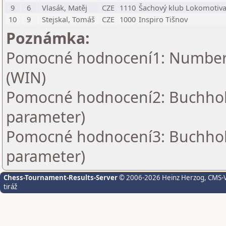
9
6
Vlasák, Matěj
CZE
1110
Šachový klub Lokomotiva 
10
9
Stejskal, Tomáš
CZE
1000
Inspiro Tišnov
Poznámka:
Pomocné hodnocení1: Number o
(WIN)
Pomocné hodnocení2: Buchholz 
parameter)
Pomocné hodnocení3: Buchholz 
parameter)
Chess-Tournament-Results-Server
© 2006-2026 Heinz Herzog
, CMS-
tiráž