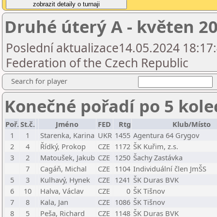
Druhé úterý A - květen 2
Poslední aktualizace14.05.2024 18:17
Federation of the Czech Republic
Search for player
Konečné pořadí po 5 kole
Poř.
St.č.
Jméno
FED
Rtg
Klub/Místo
1
1
Starenka, Karina
UKR
1455
Agentura 64 Grygov
2
4
Řídký, Prokop
CZE
1172
ŠK Kuřim, z.s.
3
2
Matoušek, Jakub
CZE
1250
Šachy Zastávka
7
Cagáň, Michal
CZE
1104
Individuální člen JmŠS
5
3
Kulhavý, Hynek
CZE
1241
ŠK Duras BVK
6
10
Halva, Václav
CZE
0
ŠK Tišnov
7
8
Kala, Jan
CZE
1086
ŠK Tišnov
8
5
Peša, Richard
CZE
1148
ŠK Duras BVK