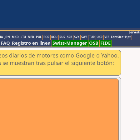
Servert
TA
JPN
MKD
LTU
NED
POL
POR
ROU
RUS
SRB
SVK
SWE
TUR
UKR
VIE
FontSize:11pt
FAQ
Registro en línea
Swiss-Manager
ÖSB
FIDE
aneos diarios de motores como Google o Yahoo,
 se muestran tras pulsar el siguiente botón: