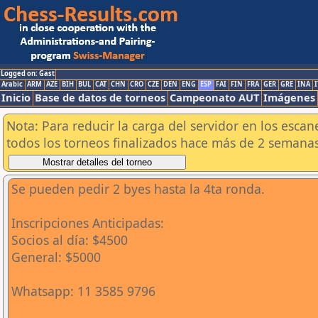
Logged on: Gast
Arabic
ARM
AZE
BIH
BUL
CAT
CHN
CRO
CZE
DEN
ENG
ESP
FAI
FIN
FRA
GER
GRE
INA
I
Inicio
Base de datos de torneos
Campeonato AUT
Imágenes
Nota: Para reducir la carga del servidor en los esc
todos los torneos finalizados hace más de 2 semanas
Se pueden pedir 2 byes hasta la 4ta ronda.
Inscripciones Anticipadas:
Socios al día: $4500
General: $5000
Whatsapp: 11 3585 9796