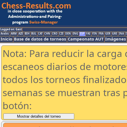
Logged on: Gast
Arabic
ARM
AZE
BIH
BUL
CAT
CHN
CRO
CZE
DEN
ENG
ESP
FAI
FIN
FRA
GER
GRE
INA
I
Inicio
Base de datos de torneos
Campeonato AUT
Imágenes
Nota: Para reducir la carga 
escaneos diarios de motor
todos los torneos finalizad
semanas se muestran tras p
botón: