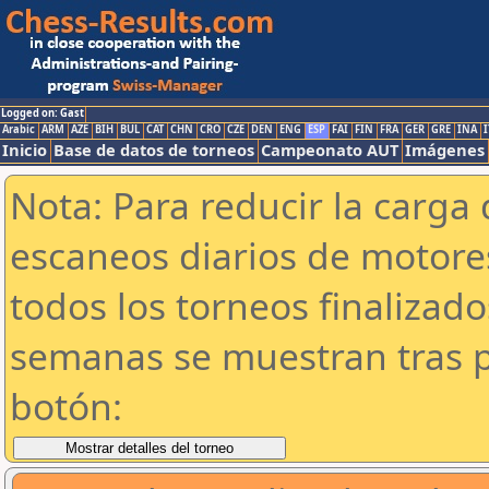
Logged on: Gast
Arabic
ARM
AZE
BIH
BUL
CAT
CHN
CRO
CZE
DEN
ENG
ESP
FAI
FIN
FRA
GER
GRE
INA
I
Inicio
Base de datos de torneos
Campeonato AUT
Imágenes
Nota: Para reducir la carga 
escaneos diarios de motor
todos los torneos finalizad
semanas se muestran tras p
botón: