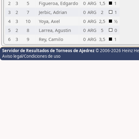
2
3
5
Figueroa, Edgardo
0
ARG
1,5
1
3
2
7
Jerbic, Adrian
0
ARG
2
1
4
3
10
Yoya, Axel
0
ARG
2,5
½
5
2
8
Larrea, Agustin
0
ARG
5
0
6
3
9
Rey, Camilo
0
ARG
3,5
1
Servidor de Resultados de Torneos de Ajedrez
© 2006-2026 Heinz H
Aviso legal/Condiciones de uso