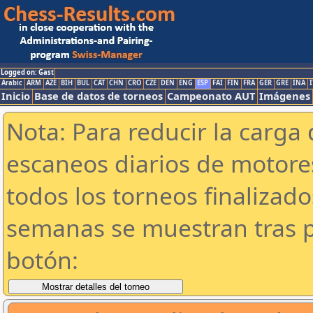
Logged on: Gast
Arabic
ARM
AZE
BIH
BUL
CAT
CHN
CRO
CZE
DEN
ENG
ESP
FAI
FIN
FRA
GER
GRE
INA
I
Inicio
Base de datos de torneos
Campeonato AUT
Imágenes
Nota: Para reducir la carga 
escaneos diarios de motor
todos los torneos finalizad
semanas se muestran tras p
botón: