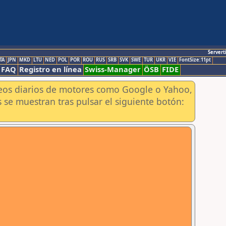
Servert
TA
JPN
MKD
LTU
NED
POL
POR
ROU
RUS
SRB
SVK
SWE
TUR
UKR
VIE
FontSize:11pt
FAQ
Registro en línea
Swiss-Manager
ÖSB
FIDE
aneos diarios de motores como Google o Yahoo,
 se muestran tras pulsar el siguiente botón: