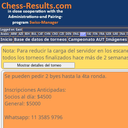
Logged on: Gast
Arabic
ARM
AZE
BIH
BUL
CAT
CHN
CRO
CZE
DEN
ENG
ESP
FAI
FIN
FRA
GER
GRE
INA
I
Inicio
Base de datos de torneos
Campeonato AUT
Imágenes
Nota: Para reducir la carga del servidor en los esc
todos los torneos finalizados hace más de 2 semanas
Se pueden pedir 2 byes hasta la 4ta ronda.
Inscripciones Anticipadas:
Socios al día: $4500
General: $5000
Whatsapp: 11 3585 9796