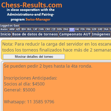
Logged on: Gast
Arabic
ARM
AZE
BIH
BUL
CAT
CHN
CRO
CZE
DEN
ENG
ESP
FAI
FIN
FRA
GER
GRE
INA
I
Inicio
Base de datos de torneos
Campeonato AUT
Imágenes
Nota: Para reducir la carga del servidor en los esc
todos los torneos finalizados hace más de 2 semanas
Se pueden pedir 2 byes hasta la 4ta ronda.
Inscripciones Anticipadas:
Socios al día: $4500
General: $5000
Whatsapp: 11 3585 9796