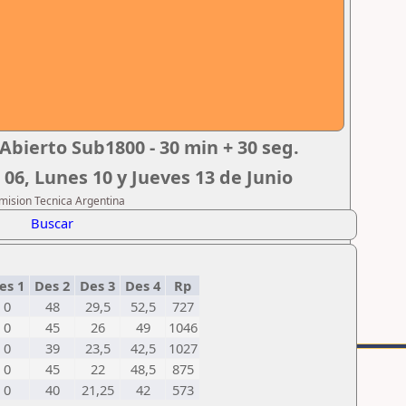
Abierto Sub1800 - 30 min + 30 seg.
 06, Lunes 10 y Jueves 13 de Junio
omision Tecnica Argentina
Buscar
es 1
Des 2
Des 3
Des 4
Rp
0
48
29,5
52,5
727
0
45
26
49
1046
0
39
23,5
42,5
1027
0
45
22
48,5
875
0
40
21,25
42
573