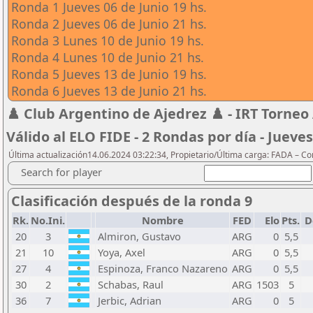
Ronda 1 Jueves 06 de Junio 19 hs.
Ronda 2 Jueves 06 de Junio 21 hs.
Ronda 3 Lunes 10 de Junio 19 hs.
Ronda 4 Lunes 10 de Junio 21 hs.
Ronda 5 Jueves 13 de Junio 19 hs.
Ronda 6 Jueves 13 de Junio 21 hs.
♟️ Club Argentino de Ajedrez ♟️ - IRT Torneo 
Válido al ELO FIDE - 2 Rondas por día - Jueves
Última actualización14.06.2024 03:22:34, Propietario/Última carga: FADA – C
Search for player
Clasificación después de la ronda 9
Rk.
No.Ini.
Nombre
FED
Elo
Pts.
D
20
3
Almiron, Gustavo
ARG
0
5,5
21
10
Yoya, Axel
ARG
0
5,5
27
4
Espinoza, Franco Nazareno
ARG
0
5,5
30
2
Schabas, Raul
ARG
1503
5
36
7
Jerbic, Adrian
ARG
0
5