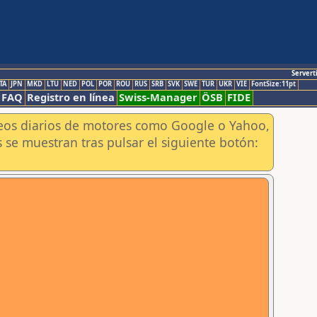
Servert
TA
JPN
MKD
LTU
NED
POL
POR
ROU
RUS
SRB
SVK
SWE
TUR
UKR
VIE
FontSize:11pt
FAQ
Registro en línea
Swiss-Manager
ÖSB
FIDE
aneos diarios de motores como Google o Yahoo,
 se muestran tras pulsar el siguiente botón: