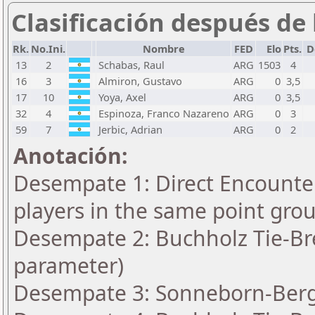
Clasificación después de 
Rk.
No.Ini.
Nombre
FED
Elo
Pts.
D
13
2
Schabas, Raul
ARG
1503
4
16
3
Almiron, Gustavo
ARG
0
3,5
17
10
Yoya, Axel
ARG
0
3,5
32
4
Espinoza, Franco Nazareno
ARG
0
3
59
7
Jerbic, Adrian
ARG
0
2
Anotación:
Desempate 1: Direct Encounter
players in the same point gro
Desempate 2: Buchholz Tie-Bre
parameter)
Desempate 3: Sonneborn-Berge