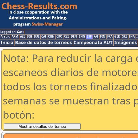
Logged on: Gast
Arabic
ARM
AZE
BIH
BUL
CAT
CHN
CRO
CZE
DEN
ENG
ESP
FAI
FIN
FRA
GER
GRE
INA
I
Inicio
Base de datos de torneos
Campeonato AUT
Imágenes
Nota: Para reducir la carga 
escaneos diarios de motor
todos los torneos finalizad
semanas se muestran tras p
botón: