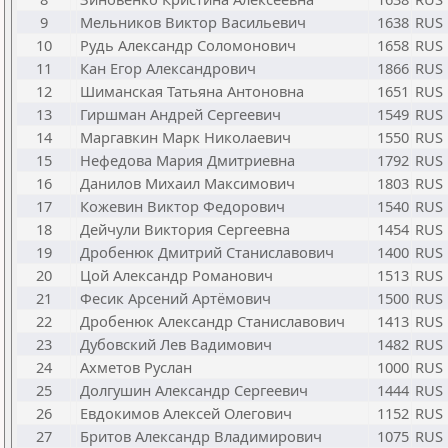
9
Мельников Виктор Васильевич
1638
RUS
10
Рудь Александр Соломонович
1658
RUS
11
Кан Егор Александрович
1866
RUS
12
Шиманская Татьяна Антоновна
1651
RUS
13
Гиршман Андрей Сергеевич
1549
RUS
14
Маргавкин Марк Николаевич
1550
RUS
15
Нефедова Мария Дмитриевна
1792
RUS
16
Данилов Михаил Максимович
1803
RUS
17
Кожевин Виктор Федорович
1540
RUS
18
Дейчули Виктория Сергеевна
1454
RUS
19
Дробенюк Дмитрий Станиславович
1400
RUS
20
Цой Александр Романович
1513
RUS
21
Фесик Арсений Артёмович
1500
RUS
22
Дробенюк Александр Станиславович
1413
RUS
23
Дубовский Лев Вадимович
1482
RUS
24
Ахметов Руслан
1000
RUS
25
Долгушин Александр Сергеевич
1444
RUS
26
Евдокимов Алексей Олегович
1152
RUS
27
Бритов Александр Владимирович
1075
RUS