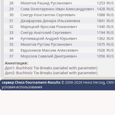
28
Мазитов Рашид Русланович
1253
RUS
29
Сова-Золотаренко Иван Александрович
1428
RUS
30
Снегур Константин Сергеевич
1088
RUS
31
Джафарова Динара Ильхамовна
1841
RUS
32
Марецкий Ярослав Романович
1340
RUS
33
Снегур Анатолий Сергеевич
1194
RUS
34
Куплевацкий Андрей Юрьевич
1362
RUS
35
Мазитов Рустам Русланович
1075
RUS
36
Евдокимов Максим Алексеевич
1026
RUS
37
Морозов Савелий Дмитриевич
1056
RUS
Аннотация:
Доп1: Buchholz Tie-Breaks (variabel with parameter)
Доп2: Buchholz Tie-Breaks (variabel with parameter)
сервер Chess-Tournament-Results
© 2006-2026 Heinz Herzog
, CMS-
условия использования