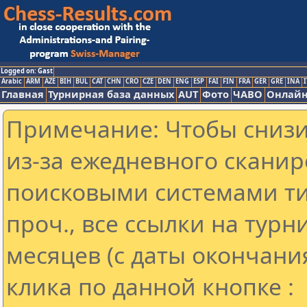
Logged on: Gast
Arabic
ARM
AZE
BIH
BUL
CAT
CHN
CRO
CZE
DEN
ENG
ESP
FAI
FIN
FRA
GER
GRE
INA
I
Главная
Турнирная база данных
AUT
Фото
ЧАВО
Онлайн
Примечание: Чтобы снизит
из-за ежедневного сканир
поисковыми системами ти
проч., все ссылки на тур
месяцев (с даты окончани
клика по данной кнопке :