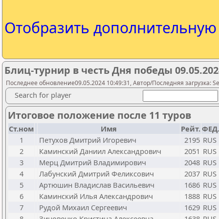
Отобразить дополнительну
Блиц-турнир в честь Дня победы 09.05.202
Последнее обновление09.05.2024 10:49:31, Автор/Последняя загрузка: Seme
Search for player
Итоговое положение после 11 туров
Ст.ном
Имя
Рейт.
ФЕД
1
Петухов Дмитрий Игоревич
2195
RUS
2
Каминский Даниил Александрович
2051
RUS
3
Мерц Дмитрий Владимирович
2048
RUS
4
Лабунский Дмитрий Феликсович
2037
RUS
5
Артюшин Владислав Васильевич
1686
RUS
6
Каминский Илья Александрович
1888
RUS
7
Рудой Михаил Сергеевич
1629
RUS
8
Зиновенко Кристина Алексеевна
1638
RUS