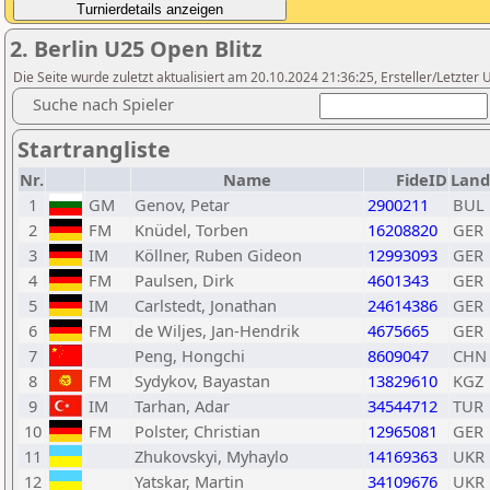
2. Berlin U25 Open Blitz
Die Seite wurde zuletzt aktualisiert am 20.10.2024 21:36:25, Ersteller/Letzte
Suche nach Spieler
Startrangliste
Nr.
Name
FideID
Land
1
GM
Genov, Petar
2900211
BUL
2
FM
Knüdel, Torben
16208820
GER
3
IM
Köllner, Ruben Gideon
12993093
GER
4
FM
Paulsen, Dirk
4601343
GER
5
IM
Carlstedt, Jonathan
24614386
GER
6
FM
de Wiljes, Jan-Hendrik
4675665
GER
7
Peng, Hongchi
8609047
CHN
8
FM
Sydykov, Bayastan
13829610
KGZ
9
IM
Tarhan, Adar
34544712
TUR
10
FM
Polster, Christian
12965081
GER
11
Zhukovskyi, Myhaylo
14169363
UKR
12
Yatskar, Martin
34109676
UKR