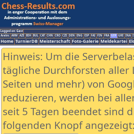
Logged on: Gast
Arabic
ARM
AZE
BIH
BUL
CAT
CHN
CRO
CZE
DEN
ENG
ESP
FAI
FIN
FRA
GER
GRE
INA
I
Home
TurnierDB
Meisterschaft
Foto-Galerie
Meldekartei
El
Hinweis: Um die Serverbela
tägliche Durchforsten aller 
Seiten und mehr) von Goog
reduzieren, werden bei alle
seit 5 Tagen beendet sind d
folgenden Knopf angezeigt