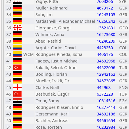
32
Yaghy, Ritta
7603266
SYR
33
Müller, Reinhard
4679172
GER
34
Sohr, Jim
16245105
GER
35
Matiashvili, Alexander Michael
16266242
GER
36
Giorgadze, Giorgi
13621831
GEO
37
Wilmink, Anna
16273680
GER
38
Abed, Rashid
16246209
GER
39
Argote, Carlos David
4428250
COL
40
WCM
Rodriguez Pineda, Sofia
4406176
COL
41
Fadeev, Justin Michael
34602968
GER
42
Sakalli, Selcuk Orkun
44522096
TUR
43
Bodling, Florian
12942162
GER
44
Mueller, Irakli, Dr.
34673865
GER
45
Clarke, Niall
442968
ENG
46
Besbudak, Özgür
6372228
TUR
47
Omar, Samy
10614516
EGY
48
Rodriguez Klasen, Ennio
16277414
GER
49
Gersemann, Karl
34602186
GER
50
Bächler, Andreas
34661654
GER
51
Rose, Torsten
16232984
GER