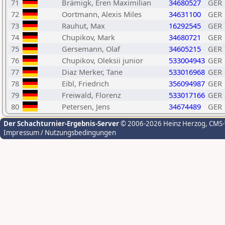
71
Brämigk, Eren Maximilian
34680527
GER
72
Oortmann, Alexis Miles
34631100
GER
73
Rauhut, Max
16292545
GER
74
Chupikov, Mark
34680721
GER
75
Gersemann, Olaf
34605215
GER
76
Chupikov, Oleksii junior
533004943
GER
77
Diaz Merker, Tane
533016968
GER
78
Eibl, Friedrich
356094987
GER
79
Freiwald, Florenz
533017166
GER
80
Petersen, Jens
34674489
GER
Der Schachturnier-Ergebnis-Server
© 2006-2026 Heinz Herzog
, CMS
Impressum / Nutzungsbedingungen