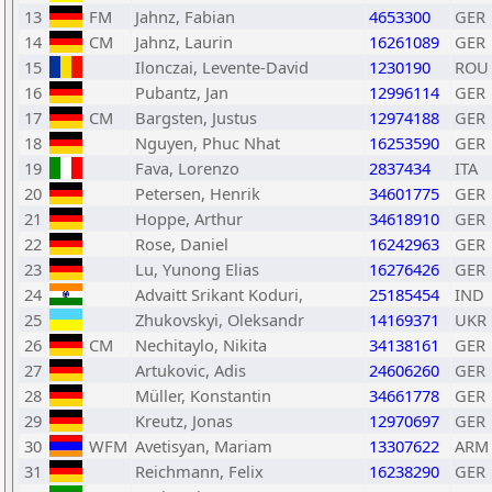
13
FM
Jahnz, Fabian
4653300
GER
14
CM
Jahnz, Laurin
16261089
GER
15
Ilonczai, Levente-David
1230190
ROU
16
Pubantz, Jan
12996114
GER
17
CM
Bargsten, Justus
12974188
GER
18
Nguyen, Phuc Nhat
16253590
GER
19
Fava, Lorenzo
2837434
ITA
20
Petersen, Henrik
34601775
GER
21
Hoppe, Arthur
34618910
GER
22
Rose, Daniel
16242963
GER
23
Lu, Yunong Elias
16276426
GER
24
Advaitt Srikant Koduri,
25185454
IND
25
Zhukovskyi, Oleksandr
14169371
UKR
26
CM
Nechitaylo, Nikita
34138161
GER
27
Artukovic, Adis
24606260
GER
28
Müller, Konstantin
34661778
GER
29
Kreutz, Jonas
12970697
GER
30
WFM
Avetisyan, Mariam
13307622
ARM
31
Reichmann, Felix
16238290
GER