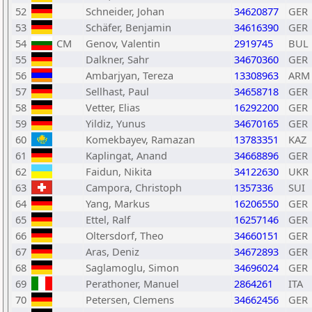
52
Schneider, Johan
34620877
GER
53
Schäfer, Benjamin
34616390
GER
54
CM
Genov, Valentin
2919745
BUL
55
Dalkner, Sahr
34670360
GER
56
Ambarjyan, Tereza
13308963
ARM
57
Sellhast, Paul
34658718
GER
58
Vetter, Elias
16292200
GER
59
Yildiz, Yunus
34670165
GER
60
Komekbayev, Ramazan
13783351
KAZ
61
Kaplingat, Anand
34668896
GER
62
Faidun, Nikita
34122630
UKR
63
Campora, Christoph
1357336
SUI
64
Yang, Markus
16206550
GER
65
Ettel, Ralf
16257146
GER
66
Oltersdorf, Theo
34660151
GER
67
Aras, Deniz
34672893
GER
68
Saglamoglu, Simon
34696024
GER
69
Perathoner, Manuel
2864261
ITA
70
Petersen, Clemens
34662456
GER