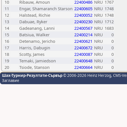
10
Ribauw, Amoun
22400486
NRU
1767
11
Engar, Shamaranch Starson
22400605
NRU
1748
12
Halstead, Richie
22400052
NRU
1748
13
Dabuae, Ryker
22400230
NRU
1712
14
Gadeanang, Lanni
22400567
NRU
1683
15
Batsiua, Walker
22400214
NRU
0
16
Detenamo, Jericho
22400621
NRU
0
17
Harris, Dabugin
22400672
NRU
0
18
Scotty, James
22400087
NRU
0
19
Temaki, Jamiedson
22400648
NRU
0
20
Tsiode, Stanson
22400664
NRU
0
Шах-Турнир-Резултати-Сървър
© 2006-2026 Heinz Herzog
, CMS-Ve
Заглавие