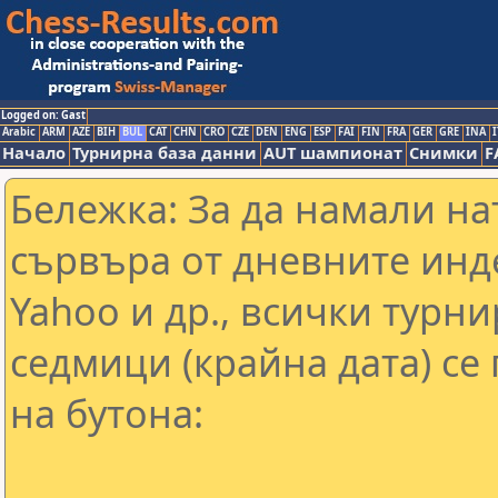
Logged on: Gast
Arabic
ARM
AZE
BIH
BUL
CAT
CHN
CRO
CZE
DEN
ENG
ESP
FAI
FIN
FRA
GER
GRE
INA
I
Начало
Турнирна база данни
AUT шампионат
Снимки
F
Бележка: За да намали н
сървъра от дневните инд
Yahoo и др., всички турни
седмици (крайна дата) се
на бутона: