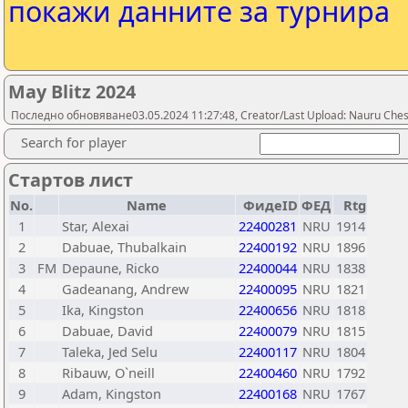
покажи данните за турнира
May Blitz 2024
Последно обновяване03.05.2024 11:27:48, Creator/Last Upload: Nauru Ches
Search for player
Стартов лист
No.
Name
ФидеID
ФЕД
Rtg
1
Star, Alexai
22400281
NRU
1914
2
Dabuae, Thubalkain
22400192
NRU
1896
3
FM
Depaune, Ricko
22400044
NRU
1838
4
Gadeanang, Andrew
22400095
NRU
1821
5
Ika, Kingston
22400656
NRU
1818
6
Dabuae, David
22400079
NRU
1815
7
Taleka, Jed Selu
22400117
NRU
1804
8
Ribauw, O`neill
22400460
NRU
1792
9
Adam, Kingston
22400168
NRU
1767