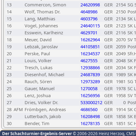
13
Commercon, Simon
24620998
GER
2154
SG 
14
Wolf, Thomas Dr.
4648986
GER
2150
Pos
15
Lang, Matthias
4603796
GER
2134
SK 
16
Vogel, Johannes
24640115
GER
2123
SK 
17
Esswein, Karlheinz
4629701
GER
2116
SK 
18
Meuer, David
16262964
GER
2070
SV 
19
Lebzak, Jaroslav
44105851
GER
2059
Pos
20
Perske, Paul
16234537
GER
2049
Sfr
21
Louis, Volker
4627555
GER
2048
SK 
22
Tresch, Lukas
12938866
GER
2034
SK 
23
Diesenhof, Michael
24687839
GER
1989
SK 
24
Rauch, Sören
12973289
GER
1981
SG T
25
Gauer, Manuel
1270058
GER
1978
SC 
26
Lenz, Joshua
16256956
GER
1958
SV 
27
Dries, Volker Dr.
533000212
GER
0
Pos
28
AFM
Frömbgen, Andreas
4686560
GER
1914
SK 
29
Lutterbach, Jakob
16208498
GER
1858
SK 
30
Bender, Tim
16278135
GER
1851
SC 
Der Schachturnier-Ergebnis-Server
© 2006-2026 Heinz Herzog
, CMS