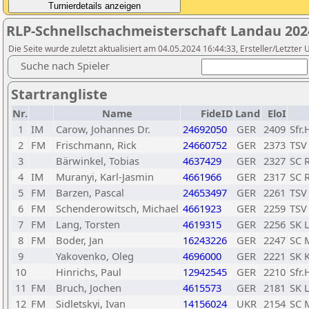
RLP-Schnellschachmeisterschaft Landau 202
Die Seite wurde zuletzt aktualisiert am 04.05.2024 16:44:33, Ersteller/Letzte
Suche nach Spieler
Startrangliste
Nr.
Name
FideID
Land
EloI
1
IM
Carow, Johannes Dr.
24692050
GER
2409
Sfr
2
FM
Frischmann, Rick
24660752
GER
2373
TSV
3
Bärwinkel, Tobias
4637429
GER
2327
SC 
4
IM
Muranyi, Karl-Jasmin
4661966
GER
2317
SC 
5
FM
Barzen, Pascal
24653497
GER
2261
TSV
6
FM
Schenderowitsch, Michael
4661923
GER
2259
TSV
7
FM
Lang, Torsten
4619315
GER
2256
SK 
8
FM
Boder, Jan
16243226
GER
2247
SC 
9
Yakovenko, Oleg
4696000
GER
2221
SK 
10
Hinrichs, Paul
12942545
GER
2210
Sfr
11
FM
Bruch, Jochen
4615573
GER
2181
SK 
12
FM
Sidletskyi, Ivan
14156024
UKR
2154
SC 