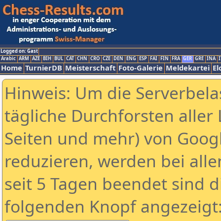
Logged on: Gast
Arabic
ARM
AZE
BIH
BUL
CAT
CHN
CRO
CZE
DEN
ENG
ESP
FAI
FIN
FRA
GER
GRE
INA
I
Home
TurnierDB
Meisterschaft
Foto-Galerie
Meldekartei
El
Hinweis: Um die Serverbela
tägliche Durchforsten aller 
Seiten und mehr) von Goog
reduzieren, werden bei alle
seit 5 Tagen beendet sind d
folgenden Knopf angezeigt