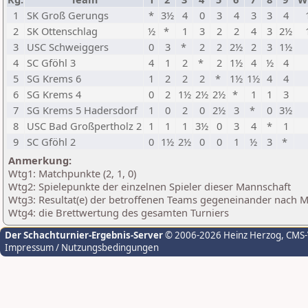
1
SK Groß Gerungs
*
3½
4
0
3
4
3
3
4
2
SK Ottenschlag
½
*
1
3
2
2
4
3
2½
3
USC Schweiggers
0
3
*
2
2
2½
2
3
1½
4
SC Gföhl 3
4
1
2
*
2
1½
4
½
4
5
SG Krems 6
1
2
2
2
*
1½
1½
4
4
6
SG Krems 4
0
2
1½
2½
2½
*
1
1
3
7
SG Krems 5 Hadersdorf
1
0
2
0
2½
3
*
0
3½
8
USC Bad Großpertholz 2
1
1
1
3½
0
3
4
*
1
9
SC Gföhl 2
0
1½
2½
0
0
1
½
3
*
Anmerkung:
Wtg1: Matchpunkte (2, 1, 0)
Wtg2: Spielepunkte der einzelnen Spieler dieser Mannschaft
Wtg3: Resultat(e) der betroffenen Teams gegeneinander nach 
Wtg4: die Brettwertung des gesamten Turniers
Der Schachturnier-Ergebnis-Server
© 2006-2026 Heinz Herzog
, CMS
Impressum / Nutzungsbedingungen