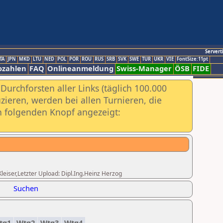
Servert
TA
JPN
MKD
LTU
NED
POL
POR
ROU
RUS
SRB
SVK
SWE
TUR
UKR
VIE
FontSize:11pt
ozahlen
FAQ
Onlineanmeldung
Swiss-Manager
ÖSB
FIDE
urchforsten aller Links (täglich 100.000
ieren, werden bei allen Turnieren, die
ch folgenden Knopf angezeigt:
Kleiser,Letzter Upload: Dipl.Ing.Heinz Herzog
Suchen
tg1
Wtg2
Wtg3
Wtg4