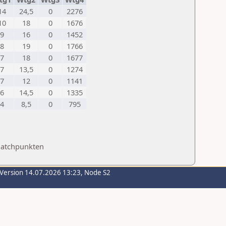
14
24,5
0
2276
10
18
0
1676
9
16
0
1452
8
19
0
1766
7
18
0
1677
7
13,5
0
1274
7
12
0
1141
6
14,5
0
1335
4
8,5
0
795
Matchpunkten
-Version 14.07.2026 13:23, Node S2