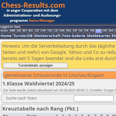
Logged on: Gast
Arabic
ARM
AZE
BIH
BUL
CAT
CHN
CRO
CZE
DEN
ENG
ESP
FAI
FIN
FRA
GER
GRE
INA
I
Home
TurnierDB
Meisterschaft
Foto-Galerie
Meldekartei
El
Hinweis: Um die Serverbelastung durch das tägliche D
Seiten und mehr) von Google, Yahoo und Co zu reduz
bereits seit 5 Tagen beendet sind die Links erst dur
gemeinsame Schlussrunde in Litschau/Eisgarn
1.Klasse Waldviertel 2024/25
Die Seite wurde zuletzt aktualisiert am 30.04.2025 08:49:12, Ersteller: Gregor 
Suche nach Team
Kreuztabelle nach Rang (Pkt.)
Rg.
Team
1
2
3
4
5
6
7
8
9
W