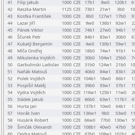
41
Filip Jakub
1000
CZE
17b1
8w0
120b1
6
42
Raszka Martin
1125
CZE
73b1
21w1
3b0
1
43
Kostka František
1000
CZE
8b0
127w1
17b0
9
44
Lazar Jiří
1000
CZE
9w0
136b1
92w1
2
45
Pánek Viktor
1000
CZE
74b1
27w0
94b1
1
46
Ščurek Petr
1000
CZE
84b1
83w1
30b0
6
47
Kubatý Benjamín
1000
CZE
4w0
130b1
59w1
5
48
Míča Ondřej
1000
CZE
18b0
74w1
91b1
1
49
Mikulenka Vojtěch
1000
CZE
30b0
104w1
25b0
7
50
Garbulinski Ladislav
1000
CZE
31b0
124w1
21b0
1
51
Naňák Matouš
1000
CZE
40b0
84w1
83b1
2
52
Polek Vojtěch
1000
CZE
104b1
18w0
86b1
1
53
Pospíšil Matěj
1000
CZE
39b0
93w1
57b1
1
54
Vydra Vojtěch
1000
CZE
116w1
125b1
11w0
2
55
Sládek Jakub
1000
CZE
86b0
63w1
117b1
4
56
Hurta Jan
1000
CZE
137b1
10w0
64b1
1
57
Horák Ivan
1000
CZE
136w1
9b0
53w0
1
58
Husárik Robert
1000
CZE
66w0
77b0
130w1
5
59
Šimčák Olexandr
1000
CZE
108b1
40w0
47b0
5
60
Ondra Matouš
1000
CZE
67b0
108w1
102b1
4