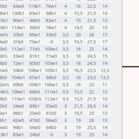
1b0
43w0
114b1
76w1
4
16
22,5
14
28w1
130b1
83w1
98b1
4
15,5
21,5
10
35b1
90w1
46b0
82w1
4
15
21,5
13
16b1
114w1
50b0
78w1
4
14,5
20
15
8w½
35b0
69w1
33b0
3,5
20
28
17
9w0
31b0
73w1
-0
3,5
19,5
27,5
17
6b0
112w1
71b0
109w1
3,5
18
25
14
5b½
33w0
81b1
71w0
3,5
18
24,5
15
3b0
72w1
65b0
103w1
3,5
18
24,5
14
1w0
54b0
108w1
105b1
3,5
16,5
23,5
12,5
3b0
104w1
67w1
68b0
3,5
16
23,5
13,5
02w½
69b0
104b1
106w1
3,5
16
23
11
04b½
106w1
66b0
111w1
3,5
15,5
22
12
9b0
110w1
103b½
112w1
3,5
15,5
21,5
10
2b0
24w0
89b1
55w0
3
21,5
29,5
14
6w1
86b1
25w0
61b0
3
19,5
25
13
9b1
42w0
41b0
56w0
3
19
26
15
5w0
94b1
54w0
64b0
3
19
25,5
14
23b1
85w1
24b0
-0
3
19
25
14