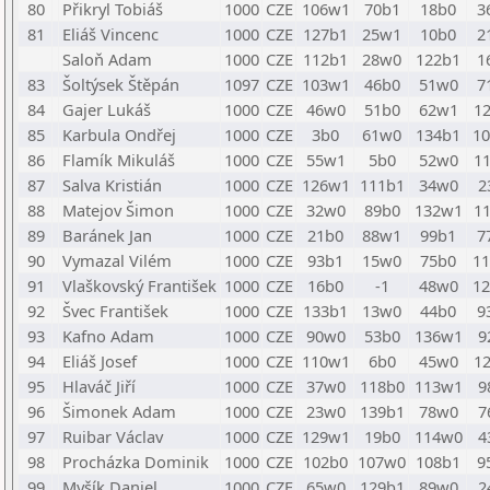
80
Přikryl Tobiáš
1000
CZE
106w1
70b1
18b0
3
81
Eliáš Vincenc
1000
CZE
127b1
25w1
10b0
2
Saloň Adam
1000
CZE
112b1
28w0
122b1
1
83
Šoltýsek Štěpán
1097
CZE
103w1
46b0
51w0
7
84
Gajer Lukáš
1000
CZE
46w0
51b0
62w1
1
85
Karbula Ondřej
1000
CZE
3b0
61w0
134b1
1
86
Flamík Mikuláš
1000
CZE
55w1
5b0
52w0
1
87
Salva Kristián
1000
CZE
126w1
111b1
34w0
2
88
Matejov Šimon
1000
CZE
32w0
89b0
132w1
1
89
Baránek Jan
1000
CZE
21b0
88w1
99b1
7
90
Vymazal Vilém
1000
CZE
93b1
15w0
75b0
1
91
Vlaškovský František
1000
CZE
16b0
-1
48w0
1
92
Švec František
1000
CZE
133b1
13w0
44b0
9
93
Kafno Adam
1000
CZE
90w0
53b0
136w1
9
94
Eliáš Josef
1000
CZE
110w1
6b0
45w0
1
95
Hlaváč Jiří
1000
CZE
37w0
118b0
113w1
9
96
Šimonek Adam
1000
CZE
23w0
139b1
78w0
7
97
Ruibar Václav
1000
CZE
129w1
19b0
114w0
4
98
Procházka Dominik
1000
CZE
102b0
107w0
108b1
9
99
Myšík Daniel
1000
CZE
65w0
129b1
89w0
2