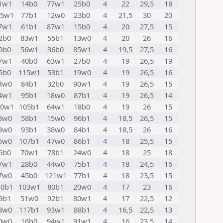
1w1
14b0
77w1
25b0
4
22
29,5
18
05w1
77b1
12w0
23b0
4
21,5
30
20
7w1
61b1
87w1
15b0
4
20
27,5
15
2b0
83w1
55b1
13w0
4
20
26
16
9b0
56w1
36b0
85w1
4
19,5
27,5
16
7w1
40b0
63w1
27b0
4
19
26,5
19
5b0
115w1
53b1
19w0
4
19
26,5
16
4w0
84b1
32b0
90w1
4
19
26,5
15
4w1
95b1
18w0
87b1
4
19
26,5
14
00w1
105b1
64w1
18b0
4
19
26
15
8w0
58b1
15w0
96b1
4
18,5
26,5
15
3w0
93b1
38w0
84b1
4
18,5
26
16
5w0
107b1
47w0
86b1
4
18
25,5
15
6b0
70w1
78b1
24w0
4
18
25
18
7w1
28b0
44w0
75b1
4
18
24,5
16
7w0
45b0
121w1
77b1
4
18
23,5
15
10b1
103w1
80b1
20w0
4
17
23
16
9b1
51w0
92b1
80w1
4
17
22,5
12
8w0
117b1
93w1
88b1
4
16,5
22,5
13
0w0
16b0
94w1
91w1
4
16
23,5
14