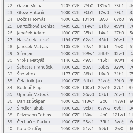
22
Gavač Michal
1205
CZE
75b0
131w1
73b1
4
23
Glóza Antonín
1000
CZE
96b1
12w0
79b1
8
24
Dočkal Tomáš
1000
CZE
101b1
3w0
68b0
9
25
Bartečková Denisa
1489
CZE
114w1
81b0
49w1
7
26
Janeček Adam
1000
CZE
35b1
14w1
27b0
5
27
Harvánek Lukáš
1194
CZE
62w1
45b1
26w1
28
Janeček Matyáš
1105
CZE
72w1
82b1
1w0
5
29
Slíva Jan
1000
CZE
109w1
34b½
33w1
30
Vrbka Matyáš
1146
CZE
49w1
115b1
46w1
31
Šebesta František
1000
CZE
50w1
33b½
32w0
7
32
Štix Vítek
1177
CZE
88b1
16w0
31b1
7
33
Čeladník Jan
1000
CZE
61b1
31w½
29b0
6
34
Bednář Filip
1000
CZE
100b1
29w½
87b1
3
35
Ujfaluši Matouš
1000
CZE
26w0
62b1
76w1
1
36
Danisz Štěpán
1000
CZE
113w1
2b0
118w1
8
37
Šindler Jakub
1000
CZE
95b1
67w½
69b1
3
38
Felzmann Tobiáš
1000
CZE
130w1
4b0
121w1
1
39
Čechaček Radim
1000
CZE
53w1
135b1
5w½
6
40
Kufa Ondřej
1050
CZE
51w1
59b1
2w0
6