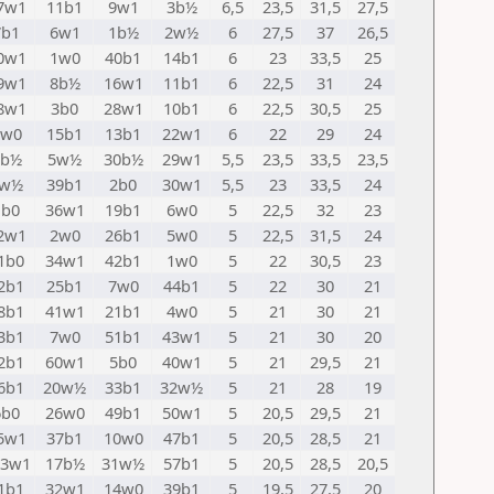
7w1
11b1
9w1
3b½
6,5
23,5
31,5
27,5
7b1
6w1
1b½
2w½
6
27,5
37
26,5
0w1
1w0
40b1
14b1
6
23
33,5
25
9w1
8b½
16w1
11b1
6
22,5
31
24
8w1
3b0
28w1
10b1
6
22,5
30,5
25
3w0
15b1
13b1
22w1
6
22
29
24
9b½
5w½
30b½
29w1
5,5
23,5
33,5
23,5
8w½
39b1
2b0
30w1
5,5
23
33,5
24
1b0
36w1
19b1
6w0
5
22,5
32
23
2w1
2w0
26b1
5w0
5
22,5
31,5
24
1b0
34w1
42b1
1w0
5
22
30,5
23
2b1
25b1
7w0
44b1
5
22
30
21
8b1
41w1
21b1
4w0
5
21
30
21
3b1
7w0
51b1
43w1
5
21
30
20
2b1
60w1
5b0
40w1
5
21
29,5
21
6b1
20w½
33b1
32w½
5
21
28
19
6b0
26w0
49b1
50w1
5
20,5
29,5
21
5w1
37b1
10w0
47b1
5
20,5
28,5
21
03w1
17b½
31w½
57b1
5
20,5
28,5
20,5
1b1
32w1
14w0
39b1
5
19,5
27,5
20