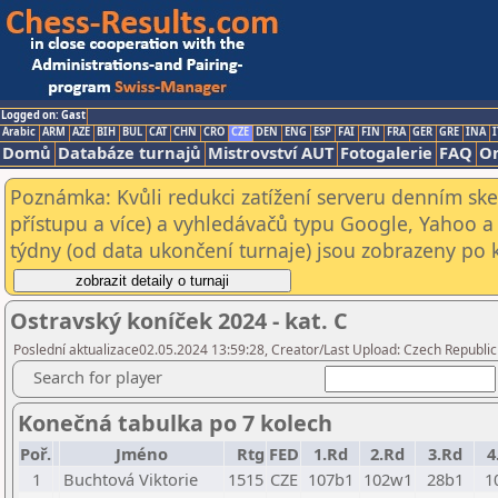
Logged on: Gast
Arabic
ARM
AZE
BIH
BUL
CAT
CHN
CRO
CZE
DEN
ENG
ESP
FAI
FIN
FRA
GER
GRE
INA
I
Domů
Databáze turnajů
Mistrovství AUT
Fotogalerie
FAQ
On
Poznámka: Kvůli redukci zatížení serveru denním s
přístupu a více) a vyhledávačů typu Google, Yahoo a 
týdny (od data ukončení turnaje) jsou zobrazeny po kl
Ostravský koníček 2024 - kat. C
Poslední aktualizace02.05.2024 13:59:28, Creator/Last Upload: Czech Republic
Search for player
Konečná tabulka po 7 kolech
Poř.
Jméno
Rtg
FED
1.Rd
2.Rd
3.Rd
4
1
Buchtová Viktorie
1515
CZE
107b1
102w1
28b1
1