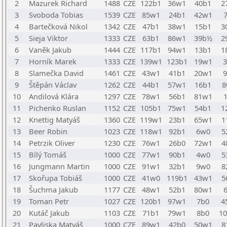
2
Mazurek Richard
1488
CZE
122b1
36w1
40b1
2
3
Svoboda Tobias
1539
CZE
85w1
24b1
42w1
4
Bartečková Nikol
1342
CZE
47b1
38w1
15b1
3
5
Sieja Viktor
1333
CZE
63b1
86w1
39b½
2
6
Vaněk Jakub
1444
CZE
117b1
94w1
13b1
1
7
Horník Marek
1333
CZE
139w1
123b1
19w1
8
Slamečka David
1461
CZE
43w1
41b1
20w1
9
Štěpán Václav
1262
CZE
44b1
57w1
16b1
10
Andilová Klára
1297
CZE
78w1
56b1
81w1
11
Pichenko Ruslan
1152
CZE
105b1
75w1
54b1
1
12
Knettig Matyáš
1360
CZE
119w1
23b1
65w1
1
13
Beer Robin
1023
CZE
118w1
92b1
6w0
5
14
Petrzik Oliver
1230
CZE
76w1
26b0
72w1
4
15
Bílý Tomáš
1000
CZE
77w1
90b1
4w0
5
16
Jungmann Martin
1000
CZE
91w1
32b1
9w0
8
17
Skořupa Tobiáš
1000
CZE
41w0
119b1
43w1
5
18
Šuchma Jakub
1177
CZE
48w1
52b1
80w1
19
Toman Petr
1027
CZE
120b1
97w1
7b0
4
20
Kutáč Jakub
1103
CZE
71b1
79w1
8b0
1
21
Pavliska Matyáš
1000
CZE
89w1
42b0
50w1
8