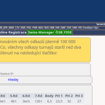
Servert
TA
JPN
MKD
LTU
NED
POL
POR
ROU
RUS
SRB
SVK
SWE
TUR
UKR
VIE
FontSize:11pt
line Registrace
Swiss-Manager
ÖSB
FIDE
kenováním všech odkazů (denně 100 000
Co, všechny odkazy turnajů starší než dva
iknutí na následující tlačítko:
 licence 91
Hledej
.Rd
5.Rd
6.Rd
7.Rd
Body
PH 1
PH 2
PH 3
0w1
4b1
3w½
12b1
6,5
23,5
32
27