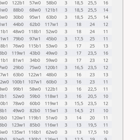
6w0
122b1
57w0
58b0
3
18,5
25,5
16
1w0
88b0
68w0
121b1
3
18,5
25,5
14
6w0
30b0
95w1
63b0
3
18,5
25,5
14
1w1
44b0
62b0
117w1
3
18
24
12
21b1
48w0
118b1
52w0
3
18
24
11
01w1
79b0
97w1
45b0
3
17,5
25
11
18b1
76w0
115b1
53w0
3
17
25
13
3b0
119w1
43b0
49w0
3
17
23,5
16
11b1
81w1
34b0
59w0
3
17
23
12
7w0
29b0
75w0
120b1
3
16,5
23,5
12
17w1
63b0
122w1
48b0
3
16
23
13
22w0
100b1
107w1
60b0
3
16
23
11
3w0
99b1
58w0
122b1
3
16
22,5
11
2b1
52w0
59b0
118w1
3
16
20,5
10
20b1
78w0
60b0
119w1
3
15,5
23,5
12
8b1
49w0
82b0
115w1
3
14,5
21
10
6b0
120w1
119b1
51w0
3
14
20
11
3b0
123w1
85b0
116w1
3
13
19,5
11
5w0
135w1
116b1
62w0
3
13
17,5
10
4b0
92w0
130b1
126w1
3
12,5
19
9