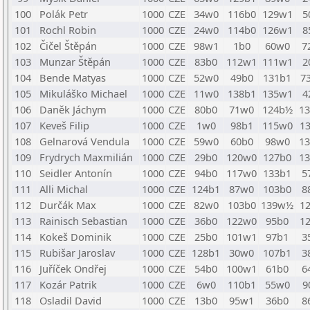
100
Polák Petr
1000
CZE
34w0
116b0
129w1
5
101
Rochl Robin
1000
CZE
24w0
114b0
126w1
8
102
Čičel Štěpán
1000
CZE
98w1
1b0
60w0
7
103
Munzar Štěpán
1000
CZE
83b0
112w1
111w1
2
104
Bende Matyas
1000
CZE
52w0
49b0
131b1
7
105
Mikuláško Michael
1000
CZE
11w0
138b1
135w1
4
106
Daněk Jáchym
1000
CZE
80b0
71w0
124b½
1
107
Keveš Filip
1000
CZE
1w0
98b1
115w0
1
108
Gelnarová Vendula
1000
CZE
59w0
60b0
98w0
1
109
Frydrych Maxmilián
1000
CZE
29b0
120w0
127b0
1
110
Seidler Antonín
1000
CZE
94b0
117w0
133b1
5
111
Alli Michal
1000
CZE
124b1
87w0
103b0
8
112
Durčák Max
1000
CZE
82w0
103b0
139w½
1
113
Rainisch Sebastian
1000
CZE
36b0
122w0
95b0
1
114
Kokeš Dominik
1000
CZE
25b0
101w1
97b1
3
115
Rubišar Jaroslav
1000
CZE
128b1
30w0
107b1
3
116
Juříček Ondřej
1000
CZE
54b0
100w1
61b0
6
117
Kozár Patrik
1000
CZE
6w0
110b1
55w0
9
118
Osladil David
1000
CZE
13b0
95w1
36b0
8