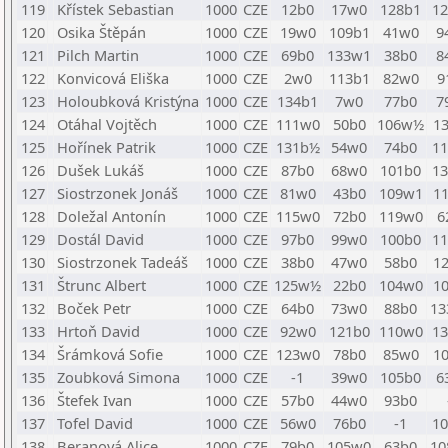
119
Křístek Sebastian
1000
CZE
12b0
17w0
128b1
1
120
Osika Štěpán
1000
CZE
19w0
109b1
41w0
9
121
Pilch Martin
1000
CZE
69b0
133w1
38b0
8
122
Konvicová Eliška
1000
CZE
2w0
113b1
82w0
9
123
Holoubková Kristýna
1000
CZE
134b1
7w0
77b0
7
124
Otáhal Vojtěch
1000
CZE
111w0
50b0
106w½
1
125
Hořínek Patrik
1000
CZE
131b½
54w0
74b0
1
126
Dušek Lukáš
1000
CZE
87b0
68w0
101b0
1
127
Siostrzonek Jonáš
1000
CZE
81w0
43b0
109w1
1
128
Doležal Antonín
1000
CZE
115w0
72b0
119w0
6
129
Dostál David
1000
CZE
97b0
99w0
100b0
1
130
Siostrzonek Tadeáš
1000
CZE
38b0
47w0
58b0
1
131
Štrunc Albert
1000
CZE
125w½
22b0
104w0
1
132
Boček Petr
1000
CZE
64b0
73w0
88b0
1
133
Hrtoň David
1000
CZE
92w0
121b0
110w0
1
134
Šrámková Sofie
1000
CZE
123w0
78b0
85w0
1
135
Zoubková Simona
1000
CZE
-1
39w0
105b0
6
136
Štefek Ivan
1000
CZE
57b0
44w0
93b0
137
Tofel David
1000
CZE
56w0
76b0
-1
1
138
Beranová Alice
1000
CZE
79b0
105w0
63b0
1