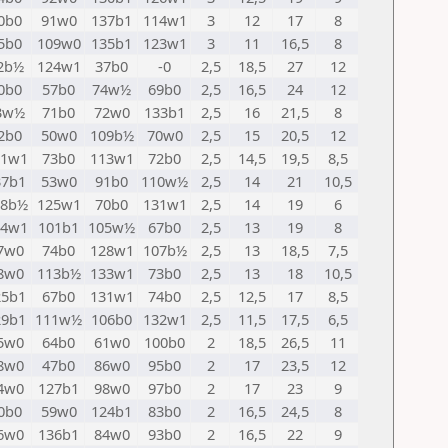
0b0
91w0
137b1
114w1
3
12
17
8
5b0
109w0
135b1
123w1
3
11
16,5
8
2b½
124w1
37b0
-0
2,5
18,5
27
12
0b0
57b0
74w½
69b0
2,5
16,5
24
12
3w½
71b0
72w0
133b1
2,5
16
21,5
8
2b0
50w0
109b½
70w0
2,5
15
20,5
12
31w1
73b0
113w1
72b0
2,5
14,5
19,5
8,5
37b1
53w0
91b0
110w½
2,5
14
21
10,5
38b½
125w1
70b0
131w1
2,5
14
19
6
34w1
101b1
105w½
67b0
2,5
13
19
8
7w0
74b0
128w1
107b½
2,5
13
18,5
7,5
8w0
113b½
133w1
73b0
2,5
13
18
10,5
25b1
67b0
131w1
74b0
2,5
12,5
17
8,5
29b1
111w½
106b0
132w1
2,5
11,5
17,5
6,5
5w0
64b0
61w0
100b0
2
18,5
26,5
11
8w0
47b0
86w0
95b0
2
17
23,5
12
4w0
127b1
98w0
97b0
2
17
23
9
0b0
59w0
124b1
83b0
2
16,5
24,5
8
6w0
136b1
84w0
93b0
2
16,5
22
9