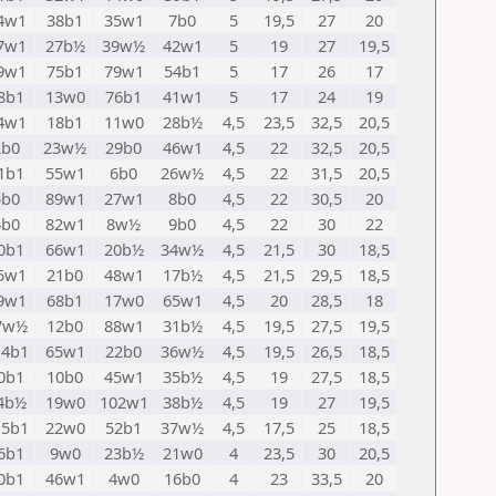
4w1
38b1
35w1
7b0
5
19,5
27
20
7w1
27b½
39w½
42w1
5
19
27
19,5
9w1
75b1
79w1
54b1
5
17
26
17
8b1
13w0
76b1
41w1
5
17
24
19
4w1
18b1
11w0
28b½
4,5
23,5
32,5
20,5
2b0
23w½
29b0
46w1
4,5
22
32,5
20,5
1b1
55w1
6b0
26w½
4,5
22
31,5
20,5
5b0
89w1
27w1
8b0
4,5
22
30,5
20
4b0
82w1
8w½
9b0
4,5
22
30
22
0b1
66w1
20b½
34w½
4,5
21,5
30
18,5
5w1
21b0
48w1
17b½
4,5
21,5
29,5
18,5
9w1
68b1
17w0
65w1
4,5
20
28,5
18
7w½
12b0
88w1
31b½
4,5
19,5
27,5
19,5
14b1
65w1
22b0
36w½
4,5
19,5
26,5
18,5
0b1
10b0
45w1
35b½
4,5
19
27,5
18,5
4b½
19w0
102w1
38b½
4,5
19
27
19,5
15b1
22w0
52b1
37w½
4,5
17,5
25
18,5
6b1
9w0
23b½
21w0
4
23,5
30
20,5
0b1
46w1
4w0
16b0
4
23
33,5
20