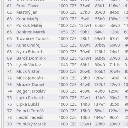
61
Princ Oliver
1000
CZE
33w0
85b1
116w1
4
62
Mastný Jan
1000
CZE
27b0
35w0
84b0
1
63
Kunc Matěj
1000
CZE
5w0
55b0
138w1
1
64
Porčuk Matěj
1000
CZE
132w1
65b0
56w0
1
65
Babinec Marek
1053
CZE
99b1
64w1
12b0
6
66
Trávníček Tomáš
1000
CZE
58b1
69w½
67b1
3
67
Kunc Ondřej
1035
CZE
60w1
37b½
66w0
4
68
Nytra Eduard
1000
CZE
70w0
126b1
24w1
6
69
Baroš Dominik
1000
CZE
121w1
66b½
37w0
3
70
Lysek Václav
1048
CZE
68b1
80w0
71b½
3
71
Mück Viktor
1000
CZE
20w0
106b1
70w½
8
72
Mück Jonatán
1000
CZE
28b0
128w1
14b0
1
73
Mrázek Daniel
1000
CZE
42w0
132b1
22w0
1
74
Bajger Jaroslav
1000
CZE
45w0
48b0
125w1
4
75
Lipka Richard
1000
CZE
22w1
11b0
90w1
3
76
Lipka Lukáš
1000
CZE
14b0
137w1
35b0
9
77
Poloch Tomáš
1000
CZE
15b0
58w1
123w1
8
78
László Tadeáš
1000
CZE
10b0
134w1
96b1
2
79
Polnický Marek
1000
CZE
138w1
20b0
23w0
1