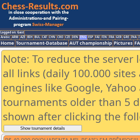
Logged on: Gast
Arabic
ARM
AZE
BIH
BUL
CAT
CHN
CRO
CZE
DEN
ENG
ESP
FAI
FIN
FRA
GER
GRE
INA
I
Home
Tournament-Database
AUT championship
Pictures
F
Note: To reduce the server 
all links (daily 100.000 sit
engines like Google, Yahoo a
tournaments older than 5 d
shown after clicking the fol