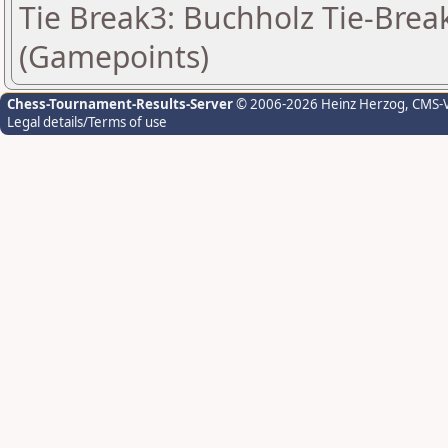
Tie Break3: Buchholz Tie-Break
(Gamepoints)
Chess-Tournament-Results-Server
© 2006-2026 Heinz Herzog
, CMS-
Legal details/Terms of use