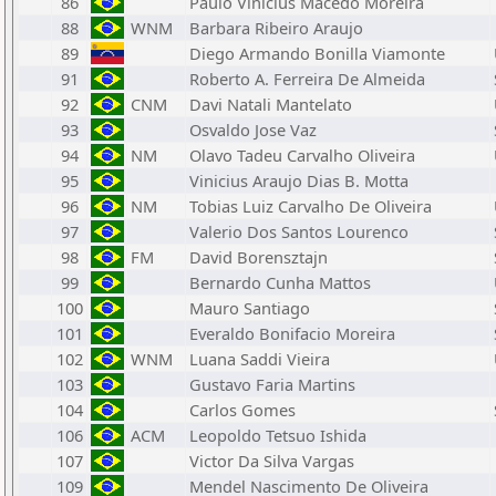
86
Paulo Vinicius Macedo Moreira
88
WNM
Barbara Ribeiro Araujo
89
Diego Armando Bonilla Viamonte
91
Roberto A. Ferreira De Almeida
92
CNM
Davi Natali Mantelato
93
Osvaldo Jose Vaz
94
NM
Olavo Tadeu Carvalho Oliveira
95
Vinicius Araujo Dias B. Motta
96
NM
Tobias Luiz Carvalho De Oliveira
97
Valerio Dos Santos Lourenco
98
FM
David Borensztajn
99
Bernardo Cunha Mattos
100
Mauro Santiago
101
Everaldo Bonifacio Moreira
102
WNM
Luana Saddi Vieira
103
Gustavo Faria Martins
104
Carlos Gomes
106
ACM
Leopoldo Tetsuo Ishida
107
Victor Da Silva Vargas
109
Mendel Nascimento De Oliveira