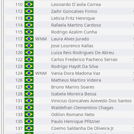
110
Leonardo D`avila Correa
112
Zaihr Goncalves Firmo
113
Leticia Fritz Henrique
114
Rafaela Martins Cardoso
115
Rodrigo Azalim Cunha
117
WNM
Laura Alves Jurado
119
Jose Lourenco Kallas
120
Luiza Reis Rodrigues De Abreu
122
Carlos Frederico Pacheco Serrao
123
Rodrigo Haydt Da Silva
124
WNM
Vania Dora Madona Vaz
126
Matheus Martins Videira
127
Bruno Marins Soares
128
Isabela Moreira Bessa
131
Vinicius Goncalves Azevedo Dos Santos
132
Waldefran Clementino Chagas
133
Odilon Romano Neto
135
Paulo Henrique Pfitzner
137
Coemo Saldanha De Oliveira Jr.