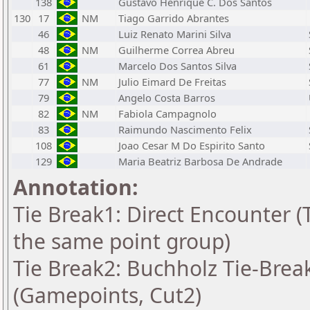
138
Gustavo Henrique C. Dos Santos
130
17
NM
Tiago Garrido Abrantes
46
Luiz Renato Marini Silva
48
NM
Guilherme Correa Abreu
61
Marcelo Dos Santos Silva
77
NM
Julio Eimard De Freitas
79
Angelo Costa Barros
82
NM
Fabiola Campagnolo
83
Raimundo Nascimento Felix
108
Joao Cesar M Do Espirito Santo
129
Maria Beatriz Barbosa De Andrade
Annotation:
Tie Break1: Direct Encounter (T
the same point group)
Tie Break2: Buchholz Tie-Break
(Gamepoints, Cut2)