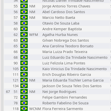
54
Nicolas Daniel Trindade Nascimento
55
NM
Jorge Antonio Torres Chaves
56
NM
Abel Cardoso Dos Santos
57
NM
Marcio Netto Baeta
58
Otavio De Souza Laba
60
Andre Kemper Baptista
62
WFM
Agatha Hurba Nunes
63
Gilvan Nobrega Dos Santos
65
Ana Carolina Teodoro Borsato
66
Maria Luiza Prado Teixeira
68
Luiz Eduardo Da Trindade Nascimento
90
Luiz Felizola Lima Pontes
105
Kaio Vinicius Da Trindade Nascimento
111
Erich Douglas Ribeiro Garcia
121
NM
Maria Eduarda Tischler Lema Garcia
134
Jackson De Souza Teles Dos Santos
67
51
NM
Nei Jorge Rodrigues
72
Felipe Gambini Fernandes
78
Roberto Fabelino De Souza
118
WCNM
Flora Ferreira Sarmento