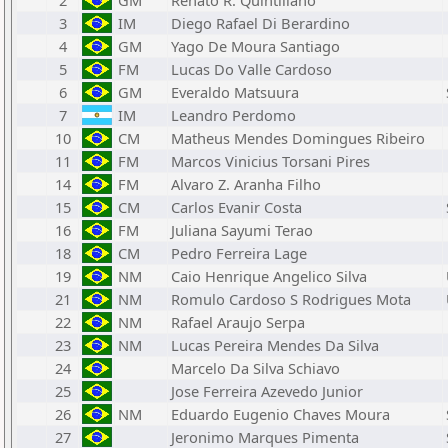
2
GM
Renato R. Quintiliano
3
IM
Diego Rafael Di Berardino
4
GM
Yago De Moura Santiago
5
FM
Lucas Do Valle Cardoso
6
GM
Everaldo Matsuura
7
IM
Leandro Perdomo
10
CM
Matheus Mendes Domingues Ribeiro
11
FM
Marcos Vinicius Torsani Pires
14
FM
Alvaro Z. Aranha Filho
15
CM
Carlos Evanir Costa
16
FM
Juliana Sayumi Terao
18
CM
Pedro Ferreira Lage
19
NM
Caio Henrique Angelico Silva
21
NM
Romulo Cardoso S Rodrigues Mota
22
NM
Rafael Araujo Serpa
23
NM
Lucas Pereira Mendes Da Silva
24
Marcelo Da Silva Schiavo
25
Jose Ferreira Azevedo Junior
26
NM
Eduardo Eugenio Chaves Moura
27
Jeronimo Marques Pimenta