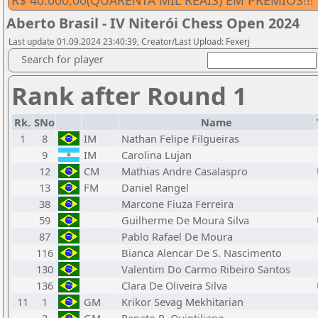
R$ 40.000,00(QUARENTA MIL REAIS) EM PRÊMIOS!!!
Aberto Brasil - IV Niterói Chess Open 2024
Last update 01.09.2024 23:40:39, Creator/Last Upload: Fexerj
Search for player
Rank after Round 1
Rk.
SNo
Name
1
8
IM
Nathan Felipe Filgueiras
9
IM
Carolina Lujan
12
CM
Mathias Andre Casalaspro
13
FM
Daniel Rangel
38
Marcone Fiuza Ferreira
59
Guilherme De Moura Silva
87
Pablo Rafael De Moura
116
Bianca Alencar De S. Nascimento
130
Valentim Do Carmo Ribeiro Santos
136
Clara De Oliveira Silva
11
1
GM
Krikor Sevag Mekhitarian