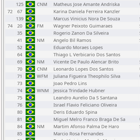
125
CNM
Matheus Jose Amante Andriska
72
67
Karina Daniela Ferreira Kanzler
139
Marcus Vinicius Nora De Souza
74
20
FM
Wagner Peixoto Guimaraes
35
Rogerio Zanon Da Silveira
41
NM
Angelo Bil Ramos
52
Eduardo Moraes Lopes
64
Thiago L Verbicario Dos Santos
69
NM
Vicente De Paulo Alencar Brito
70
CNM
Leonardo Lopes Dos Santos
71
WFM
Juliana Figueira Theophilo Silva
73
Joao Pedro Lins
74
WNM
Jessica Trindade Hubner
75
Leandro Aurelio Da S Santana
76
Israel Flavio Feliciano Oliveira
80
Deris Eduardo Spina
81
Miguel Melro Franco Braga De Sa
84
NM
Martim Afonso Palma De Haro
85
Marcio Rosa Fernandes