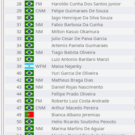
28
FM
Haroldo Cunha Dos Santos Junior
29
CNM
Felipe Guimaraes De Souza
30
Iago Henrique Da Silva Souza
31
NM
Fabio Barbosa Da Cunha
32
NM
Milton Kasuo Okamura
33
Julio Cesar De Paiva Garcia
34
Artemis Pamela Guimaraes
36
NM
Tiago Batista Oliveira
37
Luiz Antonio Bardaro Manzi
39
WFM
Maisa Nejanky
40
Yuri Garcia De Oliveira
42
NM
Matheus Braga Dias
43
NM
Daniel Rojas Nascimento
44
Fellipe Prado Oliveira
45
FM
Roberto Luiz Costa Andrade
47
CNM
Arthur Macedo Pereira
49
Bianca Albano Jeremias
50
Helio Ricardo Soutinho Peixoto
53
NM
Marina Martins De Aguiar